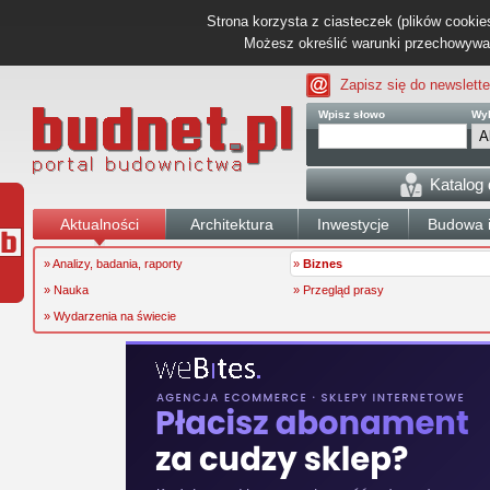
Strona korzysta z ciasteczek (plików cookies
Możesz określić warunki przechowywani
Zapisz się do newslette
Wpisz słowo
Wyb
Katalog
Aktualności
Architektura
Inwestycje
Budowa i
» Analizy, badania, raporty
»
Biznes
» Nauka
» Przegląd prasy
» Wydarzenia na świecie