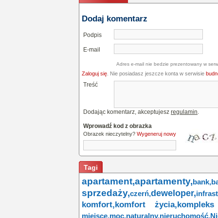
Dodaj komentarz
Podpis
E-mail
Adres e-mail nie bedzie prezentowany w serw
Zaloguj się
. Nie posiadasz jeszcze konta w serwisie
budne
Treść
Dodając komentarz, akceptujesz
regulamin
.
Wprowadź kod z obrazka
Obrazek nieczytelny?
Wygeneruj nowy
Tagi
apartament,
apartamenty,
bank,
ba
sprzedaży,
deweloper,
czerń,
infras
komfort,
komfort życia,
kompleks
miejsce,
moc,
naturalny,
nieruchomość,
Ni