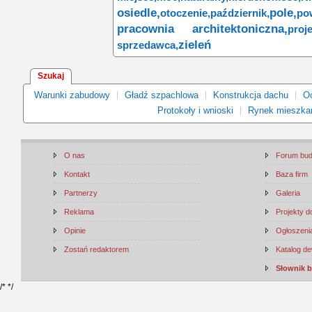
osiedle,
pole,
otoczenie,
październik,
po
pracownia architektoniczna,
proje
zieleń
sprzedawca,
Szukaj
Warunki zabudowy
Gładź szpachlowa
Konstrukcja dachu
Oc
Protokoły i wnioski
Rynek mieszka
O nas
Forum bu
Kontakt
Baza firm
Partnerzy
Galeria
Reklama
Projekty 
Opinie
Ogłoszenia
Zostań redaktorem
Katalog d
Słownik 
/*
*/