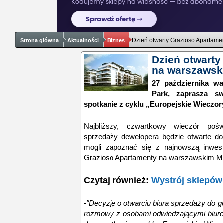
Dzień otwarty Grazioso Apartam
Strona główna
Aktualności
Biznes
Dzień otwarty
na warszawsk
27 października wa
Park, zaprasza sw
spotkanie z cyklu „Europejskie Wieczor
Najbliższy, czwartkowy wieczór pośw
sprzedaży dewelopera będzie otwarte do 
mogli zapoznać się z najnowszą inwes
Grazioso Apartamenty na warszawskim M
Czytaj również:
Wystrój sklepów
-"Decyzję o otwarciu biura sprzedaży do g
rozmowy z osobami odwiedzającymi biuro