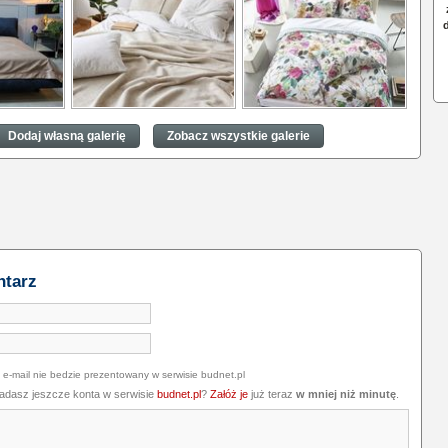
ej dobrze
Sypialnia, w której dobrze
Sypialnia, w której dobrze
się wyśpisz
się wyśpisz
Dodaj własną galerię
Zobacz wszystkie galerie
ntarz
 e-mail nie bedzie prezentowany w serwisie budnet.pl
iadasz jeszcze konta w serwisie
budnet.pl
?
Załóż je
już teraz
w mniej niż minutę
.