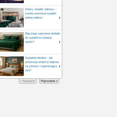
Kolory, światło i faktury –
sztuka aranżacji sypialni
pełnej relaksu
Dlaczego satynowe dodatki
do sypialni to świetny
wybór?
Sypialnia idealna – jak
aranżacja wnętrza wpływa
na zdrowy i regenerujący
sen?
« Następne
Poprzednie »