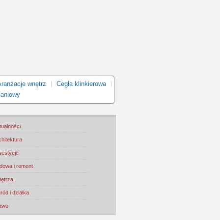
Aranżacje wnętrz
Cegła klinkierowa
kaniowy
tualności
chitektura
westycje
dowa i remont
ętrza
ród i działka
awo