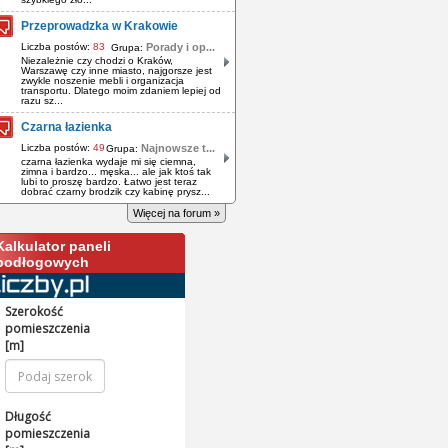
Przeprowadzka w Krakowie
Liczba postów:
83
Porady i op...
Grupa:
Niezależnie czy chodzi o Kraków,
Warszawę czy inne miasto, najgorsze jest
zwykle noszenie mebli i organizacja
transportu. Dlatego moim zdaniem lepiej od
razu sz...
Czarna łazienka
Liczba postów:
49
Najnowsze t...
Grupa:
czarna łazienka wydaje mi się ciemna,
zimna i bardzo... męska... ale jak ktoś tak
lubi to proszę bardzo. Łatwo jest teraz
dobrać czarny brodzik czy kabinę prysz...
Więcej na forum »
Kalkulator paneli
podłogowych