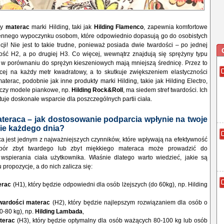
ny
materac
marki Hilding, taki jak
Hilding Flamenco
, zapewnia komfortowe
ennego wypoczynku osobom, które odpowiednio dopasują go do osobistych
ncji! Nie jest to takie trudne, ponieważ posiada dwie twardości – po jednej
dość H2, a po drugiej H3. Co więcej, wewnątrz znajdują się sprężyny typu
e w porównaniu do sprężyn kieszeniowych mają mniejszą średnicę. Przez to
cej na każdy metr kwadratowy, a to skutkuje zwiększeniem elastyczności
terac, podobnie jak inne produkty marki Hilding, takie jak Hilding Electro,
czy modele piankowe, np.
Hilding Rock&Roll
, ma siedem stref twardości. Ich
je doskonałe wsparcie dla poszczególnych partii ciała.
eraca – jak dostosowanie podparcia wpłynie na twoje
e każdego dnia?
a jest jednym z najważniejszych czynników, które wpływają na efektywność
bór zbyt twardego lub zbyt miękkiego materaca może prowadzić do
wspierania ciała użytkownika. Właśnie dlatego warto wiedzieć, jakie są
propozycje, a do nich zalicza się:
erac
(H1), który będzie odpowiedni dla osób lżejszych (do 60kg), np. Hilding
twardości materac
(H2), który będzie najlepszym rozwiązaniem dla osób o
0-80 kg), np.
Hilding Lambada
,
terac
(H3), który będzie optymalny dla osób ważących 80-100 kg lub osób