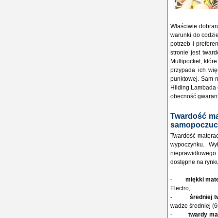
Właściwie dobra
warunki do codzi
potrzeb i prefere
stronie jest twar
Multipocket, któr
przypada ich wię
punktowej. Sam ma
Hilding Lambada 
obecność gwarantu
Twardość mat
samopoczuci
Twardość materac
wypoczynku. Wy
nieprawidłowego 
dostępne na rynku 
-
miękki mat
Electro,
-
średniej 
wadze średniej (6
-
twardy ma