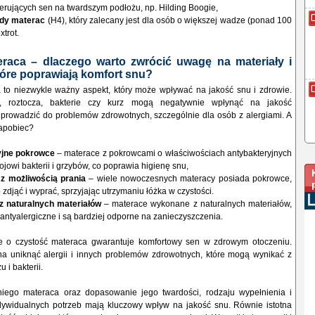
eferujących sen na twardszym podłożu, np. Hilding Boogie,
rdy materac
(H4), który zalecany jest dla osób o większej wadze (ponad 100
xtrot.
eraca – dlaczego warto zwrócić uwagę na materiały i
óre poprawiają komfort snu?
 to niezwykle ważny aspekt, który może wpływać na jakość snu i zdrowie.
a, roztocza, bakterie czy kurz mogą negatywnie wpłynąć na jakość
prowadzić do problemów zdrowotnych, szczególnie dla osób z alergiami. A
apobiec?
yjne pokrowce
– materace z pokrowcami o właściwościach antybakteryjnych
jowi bakterii i grzybów, co poprawia higienę snu,
z możliwością prania
– wiele nowoczesnych materacy posiada pokrowce,
zdjąć i wyprać, sprzyjając utrzymaniu łóżka w czystości.
z naturalnych materiałów
– materace wykonane z naturalnych materiałów,
antyalergiczne i są bardziej odporne na zanieczyszczenia.
e o czystość materaca gwarantuje komfortowy sen w zdrowym otoczeniu.
a uniknąć alergii i innych problemów zdrowotnych, które mogą wynikać z
 i bakterii.
iego materaca oraz dopasowanie jego twardości, rodzaju wypełnienia i
dywidualnych potrzeb mają kluczowy wpływ na jakość snu. Równie istotna