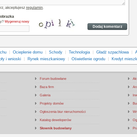
rz, akceptujesz
regulamin
.
 obrazka
ny?
Wygeneruj nowy
achu
Ocieplenie domu
Schody
Technologia
Gładź szpachlowa
ły i wnioski
Rynek mieszkaniowy
Oświetlenie ogrodu
Kredyt miesz
Forum budowlane
Ak
Baza firm
Ar
Galeria
In
Projekty domów
Bu
Ogłoszenia biur nieruchomości
Wn
Katalog deweloperów
Og
Słownik budowlany
Pr