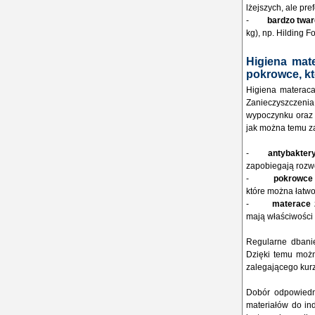
lżejszych, ale pr
-
bardzo twa
kg), np. Hilding Fo
Higiena mat
pokrowce, kt
Higiena materaca
Zanieczyszczeni
wypoczynku oraz 
jak można temu z
-
antybakter
zapobiegają rozwo
-
pokrowce 
które można łatwo 
-
materace 
mają właściwości 
Regularne dbani
Dzięki temu możn
zalegającego kurzu
Dobór odpowiedn
materiałów do in