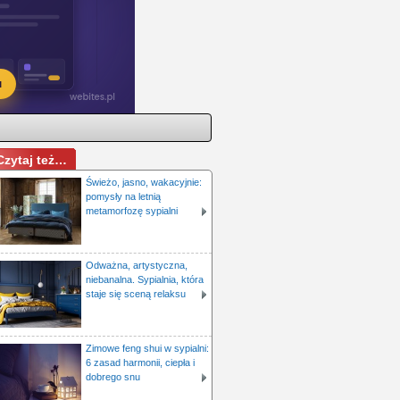
Czytaj też…
Świeżo, jasno, wakacyjnie:
pomysły na letnią
metamorfozę sypialni
Odważna, artystyczna,
niebanalna. Sypialnia, która
staje się sceną relaksu
Zimowe feng shui w sypialni:
6 zasad harmonii, ciepła i
dobrego snu