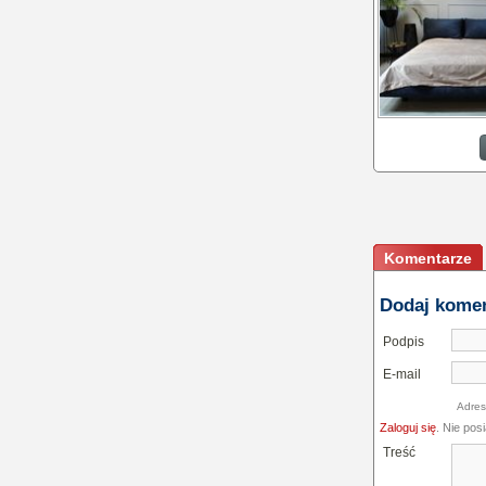
Sypialnia, w któr
się wyśpisz
Komentarze
Dodaj kome
Podpis
E-mail
Adres
Zaloguj się
. Nie pos
Treść