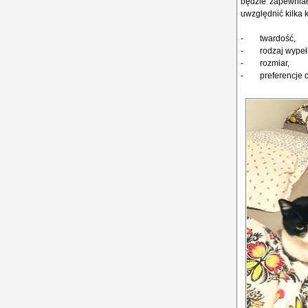
będzie zapewniał
uwzględnić kilka k
- twardość,
- rodzaj wypełnie
- rozmiar,
- preferencje dot