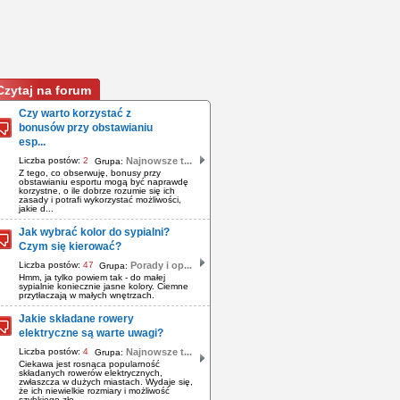
Czytaj na forum
Czy warto korzystać z
bonusów przy obstawianiu
esp...
Liczba postów:
2
Najnowsze t...
Grupa:
Z tego, co obserwuję, bonusy przy
obstawianiu esportu mogą być naprawdę
korzystne, o ile dobrze rozumie się ich
zasady i potrafi wykorzystać możliwości,
jakie d...
Jak wybrać kolor do sypialni?
Czym się kierować?
Liczba postów:
47
Porady i op...
Grupa:
Hmm, ja tylko powiem tak - do małej
sypialnie koniecznie jasne kolory. Ciemne
przytłaczają w małych wnętrzach.
Jakie składane rowery
elektryczne są warte uwagi?
Liczba postów:
4
Najnowsze t...
Grupa:
Ciekawa jest rosnąca popularność
składanych rowerów elektrycznych,
zwłaszcza w dużych miastach. Wydaje się,
że ich niewielkie rozmiary i możliwość
szybkiego zło...