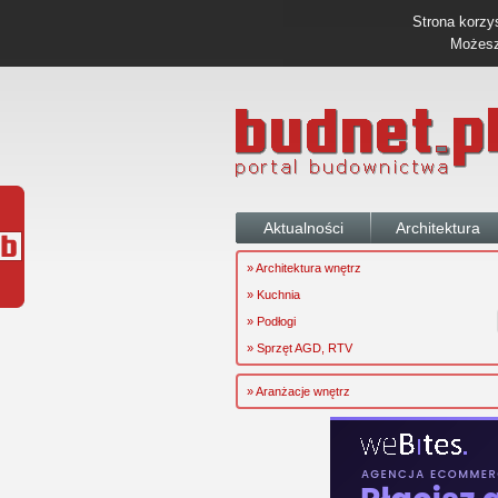
Strona korzys
Możesz 
Aktualności
Architektura
» Architektura wnętrz
» Kuchnia
» Podłogi
» Sprzęt AGD, RTV
» Aranżacje wnętrz