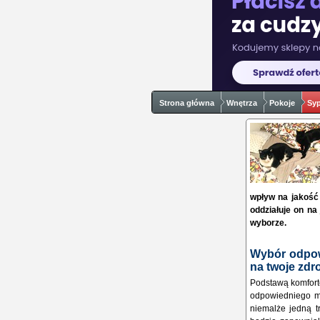
Strona główna
Wnętrza
Pokoje
Syp
wpływ na jakość 
oddziałuje on na
wyborze.
Wybór odpow
na twoje zdr
Podstawą komfort
odpowiedniego m
niemalże jedną t