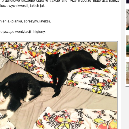
 prawidłowe ułożenie ciała w trakcie snu. Przy wyborze materaca należy
luczowych kwestii, takich jak:
nia (pianka, sprężyny, lateks),
yczące wentylacji i higieny.