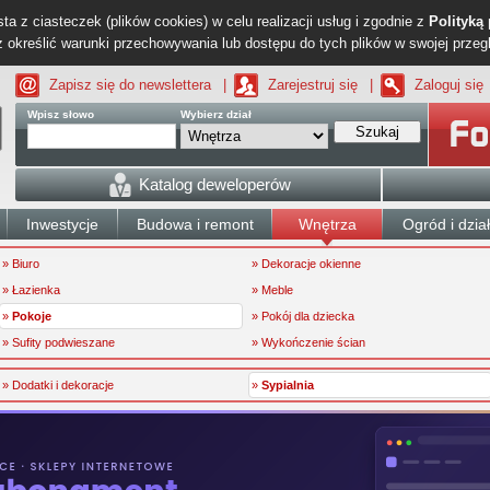
ta z ciasteczek (plików cookies) w celu realizacji usług i zgodnie z
Polityką
określić warunki przechowywania lub dostępu do tych plików w swojej przeg
Zapisz się do newslettera
|
Zarejestruj się
|
Zaloguj się
Wpisz słowo
Wybierz dział
Szukaj
Katalog deweloperów
Inwestycje
Budowa i remont
Wnętrza
Ogród i dzia
» Biuro
» Dekoracje okienne
» Łazienka
» Meble
»
Pokoje
» Pokój dla dziecka
» Sufity podwieszane
» Wykończenie ścian
» Dodatki i dekoracje
»
Sypialnia