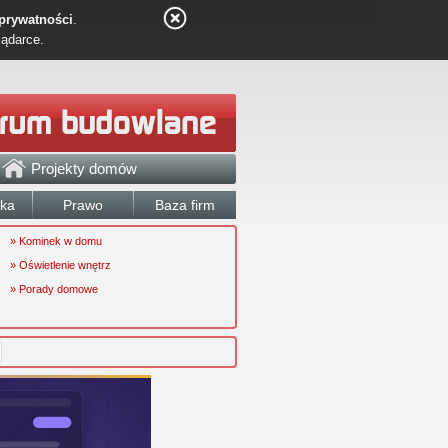
 prywatności
.
lądarce.
Projekty domów
łka
Prawo
Baza firm
» Kominek w domu
» Oświetlenie wnętrz
» Porady domowe