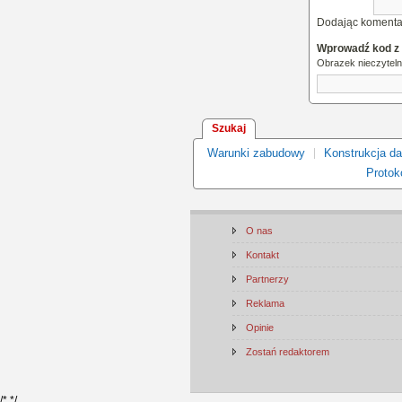
Dodając komenta
Wprowadź kod z
Obrazek nieczytel
Szukaj
Warunki zabudowy
Konstrukcja d
Protoko
O nas
Kontakt
Partnerzy
Reklama
Opinie
Zostań redaktorem
/*
*/