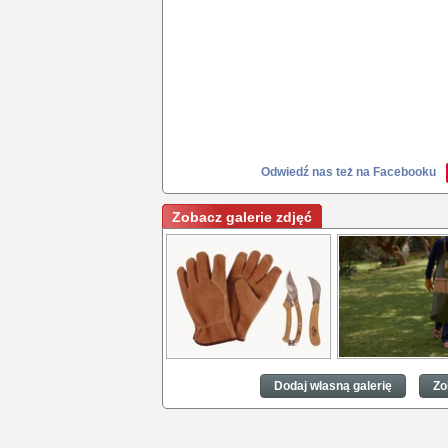
Odwiedź nas też na Facebooku
Zobacz galerie zdjęć
Przydomowy ogród w
Przydomowy ogród
zgodzie z naturą, w stylu
zgodzie z naturą, w
Dodaj własną galerię
Zo
vintage
vintage