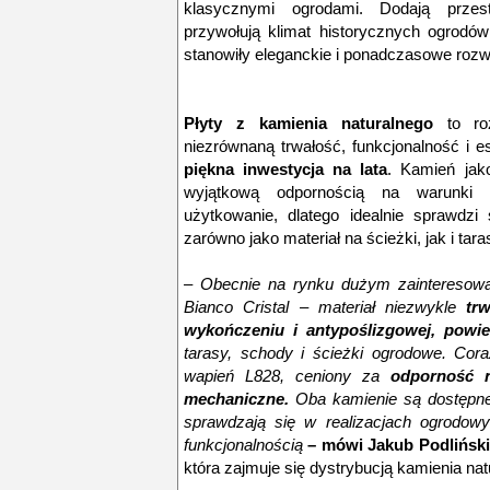
klasycznymi ogrodami. Dodają przest
przywołują klimat historycznych ogrodów
stanowiły eleganckie i ponadczasowe rozw
Płyty z kamienia naturalnego
to ro
niezrównaną trwałość, funkcjonalność i 
piękna inwestycja na lata
. Kamień jak
wyjątkową odpornością na warunki 
użytkowanie, dlatego idealnie sprawdz
zarówno jako materiał na ścieżki, jak i ta
– Obecnie na rynku dużym zainteresowa
Bianco Cristal – materiał niezwykle
tr
wykończeniu i antypoślizgowej, powi
tarasy, schody i ścieżki ogrodowe. Cora
wapień L828, ceniony za
odporność n
mechaniczne.
Oba kamienie są dostępne
sprawdzają się w realizacjach ogrodowy
funkcjonalnością
– mówi Jakub Podlińsk
która zajmuje się dystrybucją kamienia na