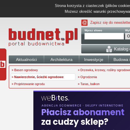
Strona korzysta z ciasteczek (plików cookies
Możesz określić warunki przechowywani
Zapisz się do newslette
Wpisz słowo
Wyb
Katalog
Aktualności
Architektura
Inwestycje
Budowa i
» Basen ogrodowy
» Drzewka, krzewy, rośliny ogrodow
»
Nawierzchnie, ścieżki ogrodowe
» Ogrodzenia
» Projektowanie ogrodu
» Taras, balkon