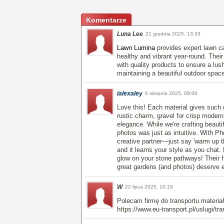
Komentarze
Luna Lee
21 grudnia 2025, 13:33
Lawn Lumina
provides expert lawn ca
healthy and vibrant year-round. The
with quality products to ensure a lu
maintaining a beautiful outdoor spac
ialexaley
6 sierpnia 2025, 09:00
Love this! Each material gives such 
rustic charm, gravel for crisp modern 
elegance. While we're crafting beauti
photos was just as intuitive. With P
creative partner—just say 'warm up t
and it learns your style as you chat. 
glow on your stone pathways! Their fre
great gardens (and photos) deserve e
W
22 lipca 2025, 10:18
Polecam firmę do transportu materi
https://www.eu-transport.pl/uslugi/tr