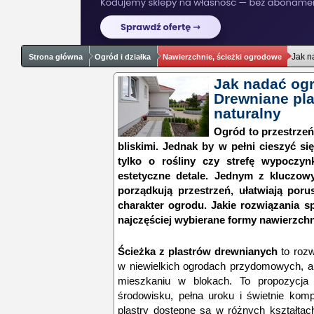
Jak n
Strona główna
Ogród i działka
Nawierzchnie, ścieżki ogrodowe
Jak nadać og
Drewniane pla
naturalny
Ogród to przestrzeń
bliskimi. Jednak by w pełni cieszyć si
tylko o rośliny czy strefę wypoczyn
estetyczne detale. Jednym z kluczowy
porządkują przestrzeń, ułatwiają poru
charakter ogrodu. Jakie rozwiązania sp
najczęściej wybierane formy nawierzch
Ścieżka z plastrów drewnianych
to rozw
w niewielkich ogrodach przydomowych, a
mieszkaniu w blokach. To propozycja 
środowisku, pełna uroku i świetnie komp
plastry dostępne są w różnych kształtac