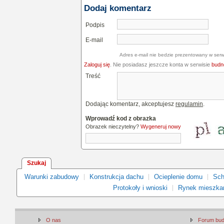
Dodaj komentarz
Podpis
E-mail
Adres e-mail nie bedzie prezentowany w serw
Zaloguj się
. Nie posiadasz jeszcze konta w serwisie
budne
Treść
Dodając komentarz, akceptujesz
regulamin
.
Wprowadź kod z obrazka
Obrazek nieczytelny?
Wygeneruj nowy
Szukaj
Warunki zabudowy
Konstrukcja dachu
Ocieplenie domu
Sch
Protokoły i wnioski
Rynek mieszka
O nas
Forum bu