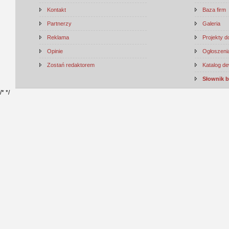
Kontakt
Baza firm
Partnerzy
Galeria
Reklama
Projekty 
Opinie
Ogłoszenia
Zostań redaktorem
Katalog d
Słownik 
/*
*/