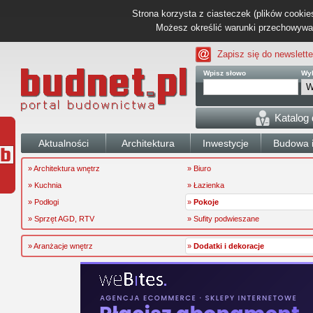
Strona korzysta z ciasteczek (plików cookies
Możesz określić warunki przechowywani
Zapisz się do newslette
Wpisz słowo
Wyb
Katalog
Aktualności
Architektura
Inwestycje
Budowa i
» Architektura wnętrz
» Biuro
» Kuchnia
» Łazienka
» Podłogi
»
Pokoje
» Sprzęt AGD, RTV
» Sufity podwieszane
» Aranżacje wnętrz
»
Dodatki i dekoracje