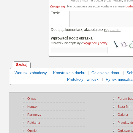
Adres e-mail nie bedzie prezentowany w serw
Zaloguj się
. Nie posiadasz jeszcze konta w serwisie
budne
Treść
Dodając komentarz, akceptujesz
regulamin
.
Wprowadź kod z obrazka
Obrazek nieczytelny?
Wygeneruj nowy
Szukaj
Warunki zabudowy
Konstrukcja dachu
Ocieplenie domu
Sch
Protokoły i wnioski
Rynek mieszka
O nas
Forum bu
Kontakt
Baza firm
Partnerzy
Galeria
Reklama
Projekty 
Opinie
Ogłoszenia