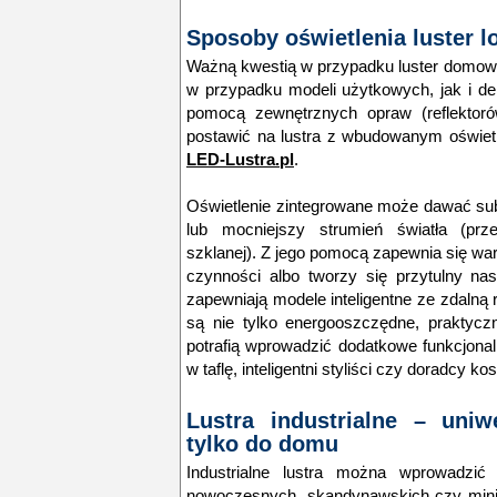
Sposoby oświetlenia luster l
Ważną kwestią w przypadku luster domowyc
w przypadku modeli użytkowych, jak i d
pomocą zewnętrznych opraw (reflektoró
postawić na lustra z wbudowanym oświetl
LED-Lustra.pl
.
Oświetlenie zintegrowane może dawać subt
lub mocniejszy strumień światła (prz
szklanej). Z jego pomocą zapewnia się w
czynności albo tworzy się przytulny nas
zapewniają modele inteligentne ze zdalną
są nie tylko energooszczędne, praktycz
potrafią wprowadzić dodatkowe funkcjon
w taflę, inteligentni styliści czy doradcy k
Lustra industrialne – uniw
tylko do domu
Industrialne lustra można wprowadzić 
nowoczesnych, skandynawskich czy minim