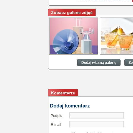
Zobacz galerie zdjęć
Dekoracyjne szklane
Dekoracyjne szkla
dodatki to idealny prezent
dodatki to idealny 
Dodaj własną galerię
Zo
na każdą okazję
na każdą okazję
Komentarze
Dodaj komentarz
Podpis
E-mail