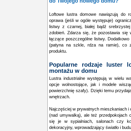
do Twojego nowego domu?
Loftowe lustra domowe nawiązują do r
oprawa (jeśli w ogóle występuje) ogranic
listwy z czarnej, białej bądź srebrzyste
zdobień. Zdarza się, że pozostawia się
łączące poszczególne listwy. Dodatkowo 
(patyna na szkle, rdza na ramie), co 
produktu.
Popularne rodzaje luster l
montażu w domu
Lustra industrialne występują w wielu 
opcje wolnostojące, jak i modele wisz
powierzchnię szafy). Dzięki temu przydaj
wnętrzach.
Najczęściej w prywatnych mieszkaniach i 
(nad umywalką), ale też przedpokojach 
się je w sypialniach, salonach czy ko
dekoracyjny, wprowadzający światło i budu