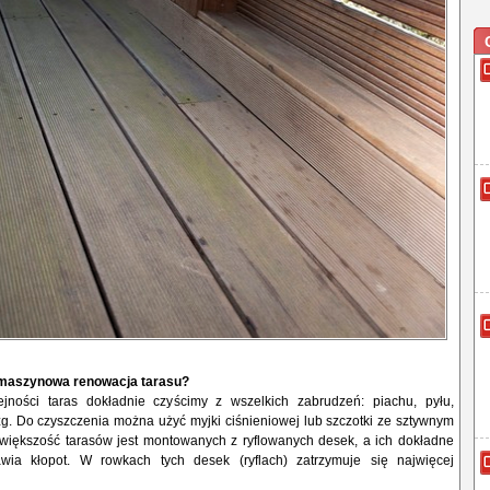
maszynowa renowacja tarasu?
jności taras dokładnie czyścimy z wszelkich zabrudzeń: piachu, pyłu,
g. Do czyszczenia można użyć myjki ciśnieniowej lub szczotki ze sztywnym
większość tarasów jest montowanych z ryflowanych desek, a ich dokładne
awia kłopot. W rowkach tych desek (ryflach) zatrzymuje się najwięcej