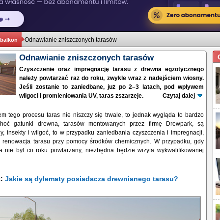
Odnawianie zniszczonych tarasów
 balkon
Odnawianie zniszczonych tarasów
Czyszczenie oraz impregnację tarasu z drewna egzotycznego
należy powtarzać raz do roku, zwykle wraz z nadejściem wiosny.
Jeśli zostanie to zaniedbane, już po 2–3 latach, pod wpływem
wilgoci i promieniowania UV, taras zszarzeje.
Czytaj dalej
 tego procesu taras nie niszczy się trwale, to jednak wygląda to bardzo
 Choć gatunki drewna, tarasów montowanych przez firmę Drewpark, są
, insekty i wilgoć, to w przypadku zaniedbania czyszczenia i impregnacji,
e renowacja tarasu przy pomocy środków chemicznych. W przypadku, gdy
a nie był co roku powtarzany, niezbędna będzie wizyta wykwalifikowanej
ż:
Jakie są dylematy posiadacza drewnianego tarasu?