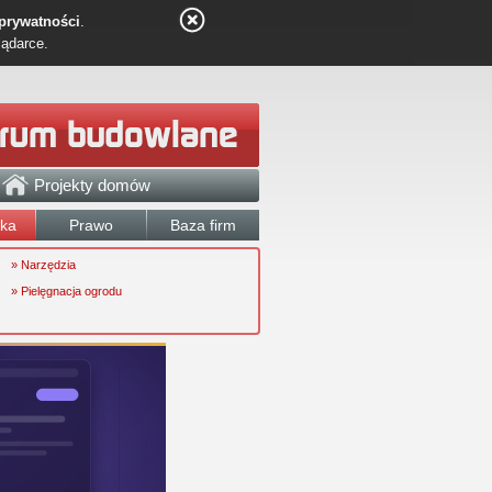
 prywatności
.
lądarce.
Projekty domów
łka
Prawo
Baza firm
» Narzędzia
» Pielęgnacja ogrodu