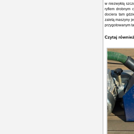
w niezwykłą szczo
ryflem drobnym c
dociera tam gdzi
zaletą maszyny je
przygotowanym ta
Czytaj równie