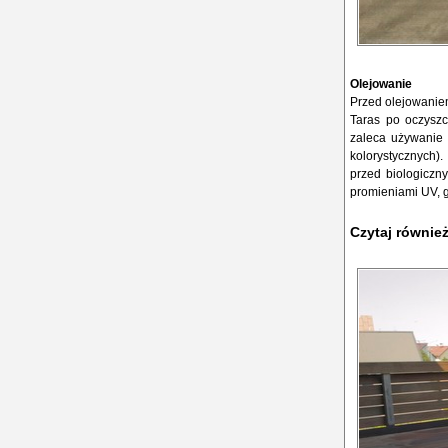
Olejowanie
Przed olejowaniem
Taras po oczyszc
zaleca używanie 
kolorystycznych)
przed biologiczn
promieniami UV, g
Czytaj równie