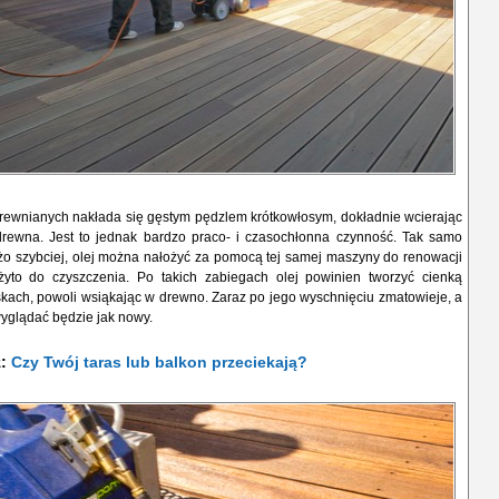
drewnianych nakłada się gęstym pędzlem krótkowłosym, dokładnie wcierając
rewna. Jest to jednak bardzo praco- i czasochłonna czynność. Tak samo
żo szybciej, olej można nałożyć za pomocą tej samej maszyny do renowacji
użyto do czyszczenia. Po takich zabiegach olej powinien tworzyć cienką
kach, powoli wsiąkając w drewno. Zaraz po jego wyschnięciu zmatowieje, a
yglądać będzie jak nowy.
ż:
Czy Twój taras lub balkon przeciekają?