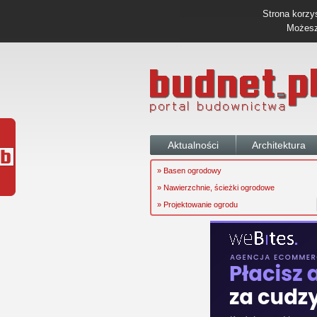
Strona korzys
Możesz 
Aktualności
Architektura
» Basen ogrodowy
» Nawierzchnie, ścieżki ogrodowe
» Projektowanie ogrodu