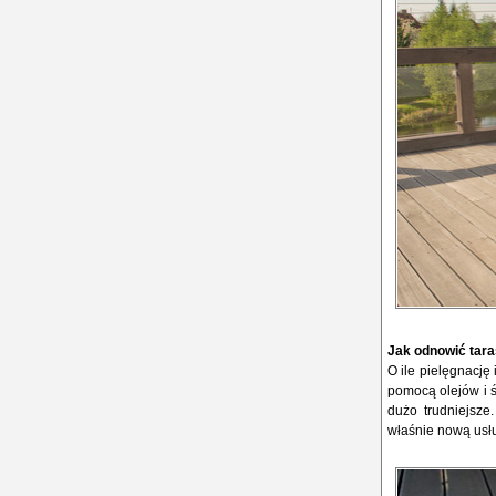
Jak odnowić tar
O ile pielęgnację
pomocą olejów i 
dużo trudniejsz
właśnie nową usł