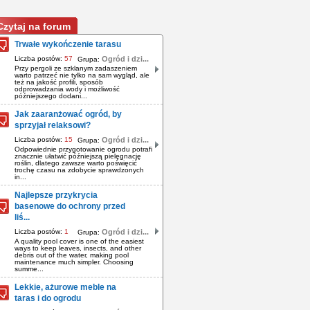
Czytaj na forum
Trwałe wykończenie tarasu
Liczba postów:
57
Ogród i dzi...
Grupa:
Przy pergoli ze szklanym zadaszeniem
warto patrzeć nie tylko na sam wygląd, ale
też na jakość profili, sposób
odprowadzania wody i możliwość
późniejszego dodani...
Jak zaaranżować ogród, by
sprzyjał relaksowi?
Liczba postów:
15
Ogród i dzi...
Grupa:
Odpowiednie przygotowanie ogrodu potrafi
znacznie ułatwić późniejszą pielęgnację
roślin, dlatego zawsze warto poświęcić
trochę czasu na zdobycie sprawdzonych
in...
Najlepsze przykrycia
basenowe do ochrony przed
liś...
Liczba postów:
1
Ogród i dzi...
Grupa:
A quality pool cover is one of the easiest
ways to keep leaves, insects, and other
debris out of the water, making pool
maintenance much simpler. Choosing
summe...
Lekkie, ażurowe meble na
taras i do ogrodu