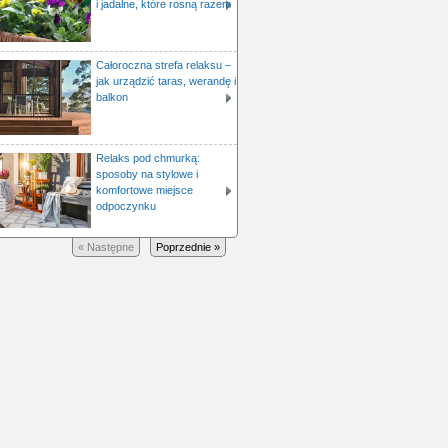
i jadalne, które rosną razem
Całoroczna strefa relaksu –
jak urządzić taras, werandę i
balkon
Relaks pod chmurką:
sposoby na stylowe i
komfortowe miejsce
odpoczynku
« Następne
Poprzednie »