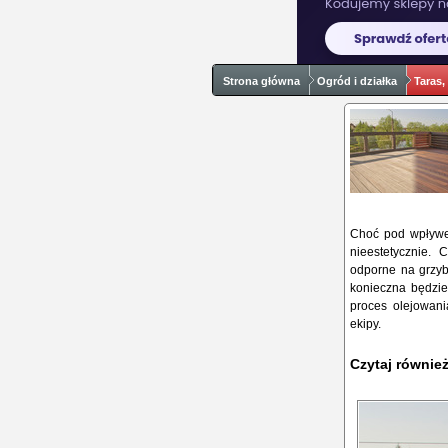
Strona główna
Ogród i działka
Taras,
Choć pod wpływem
nieestetycznie.
odporne na grzyby
konieczna będzi
proces olejowani
ekipy.
Czytaj równie