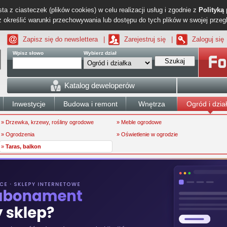
ta z ciasteczek (plików cookies) w celu realizacji usług i zgodnie z
Polityką
określić warunki przechowywania lub dostępu do tych plików w swojej przeg
Zapisz się do newslettera
|
Zarejestruj się
|
Zaloguj się
Wpisz słowo
Wybierz dział
Szukaj
Katalog deweloperów
Inwestycje
Budowa i remont
Wnętrza
Ogród i dzia
» Drzewka, krzewy, rośliny ogrodowe
» Meble ogrodowe
» Ogrodzenia
» Oświetlenie w ogrodzie
»
Taras, balkon