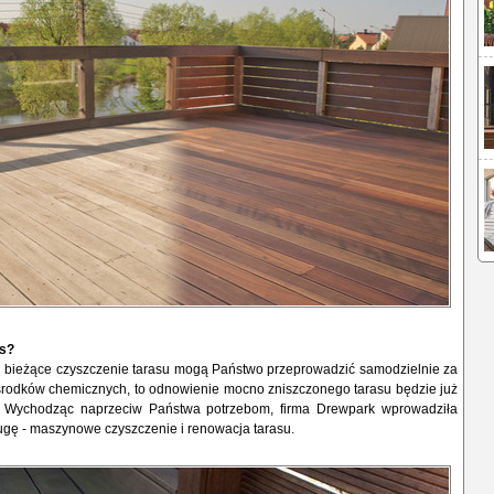
as?
 i bieżące czyszczenie tarasu mogą Państwo przeprowadzić samodzielnie za
środków chemicznych, to odnowienie mocno zniszczonego tarasu będzie już
e. Wychodząc naprzeciw Państwa potrzebom, firma Drewpark wprowadziła
ugę - maszynowe czyszczenie i renowacja tarasu.