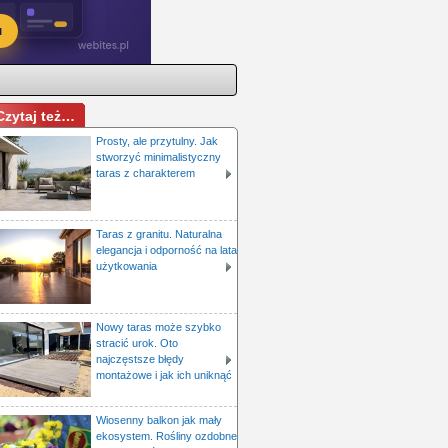
Czytaj też…
Prosty, ale przytulny. Jak
stworzyć minimalistyczny
taras z charakterem
Taras z granitu. Naturalna
elegancja i odporność na lata
użytkowania
Nowy taras może szybko
stracić urok. Oto
najczęstsze błędy
montażowe i jak ich uniknąć
Wiosenny balkon jak mały
ekosystem. Rośliny ozdobne