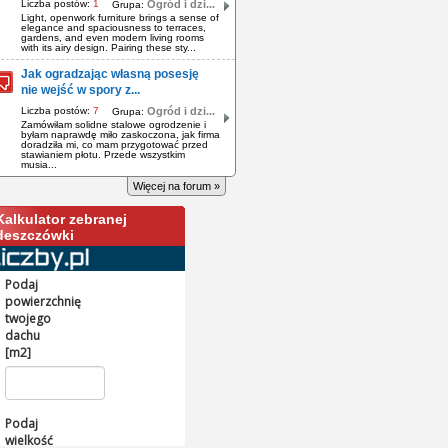
Liczba postów:
1
Ogród i dzi...
Grupa:
Light, openwork furniture brings a sense of
elegance and spaciousness to terraces,
gardens, and even modern living rooms
with its airy design. Pairing these sty...
Jak ogradzając własną posesję
nie wejść w spory z...
Liczba postów:
7
Ogród i dzi...
Grupa:
Zamówiłam solidne stalowe ogrodzenie i
byłam naprawdę miło zaskoczona, jak firma
doradziła mi, co mam przygotować przed
stawianiem płotu. Przede wszystkim
musia...
Więcej na forum »
Kalkulator zebranej
deszczówki