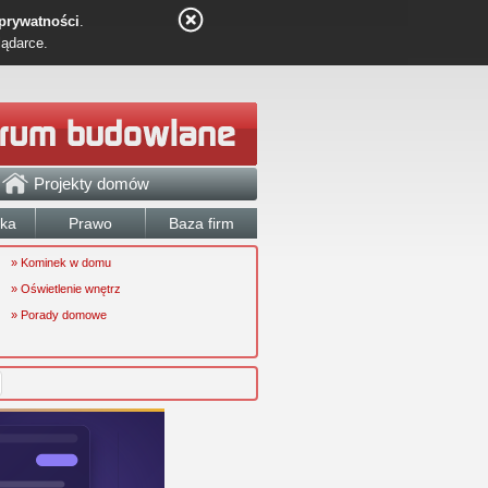
 prywatności
.
lądarce.
Projekty domów
łka
Prawo
Baza firm
» Kominek w domu
» Oświetlenie wnętrz
» Porady domowe