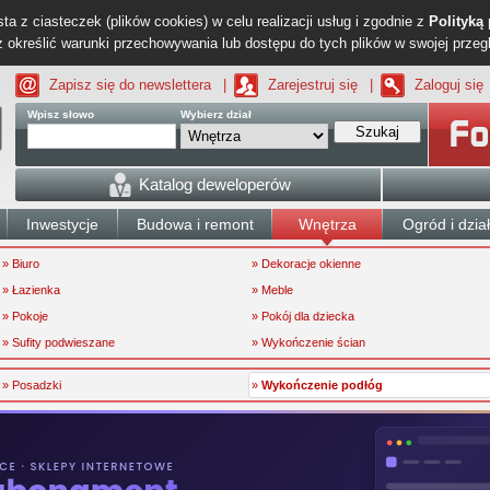
ta z ciasteczek (plików cookies) w celu realizacji usług i zgodnie z
Polityką
określić warunki przechowywania lub dostępu do tych plików w swojej przeg
Zapisz się do newslettera
|
Zarejestruj się
|
Zaloguj się
Wpisz słowo
Wybierz dział
Szukaj
Katalog deweloperów
Inwestycje
Budowa i remont
Wnętrza
Ogród i dzia
» Biuro
» Dekoracje okienne
» Łazienka
» Meble
» Pokoje
» Pokój dla dziecka
» Sufity podwieszane
» Wykończenie ścian
» Posadzki
»
Wykończenie podłóg