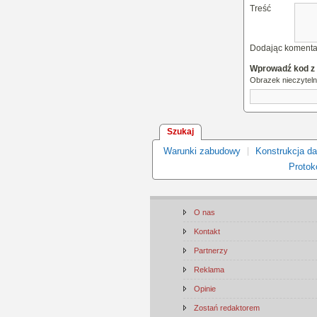
Treść
Dodając komenta
Wprowadź kod z
Obrazek nieczytel
Szukaj
Warunki zabudowy
Konstrukcja d
Protoko
O nas
Kontakt
Partnerzy
Reklama
Opinie
Zostań redaktorem