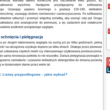
erwszej warstwy lakieru konieczne jest odczekanie kilku godzin, aż
całkowicie wyschnie. Następnie przystępujemy do szlifowania
ego. Używając papieru ściernego o gradacji 150-180, delikatnie
erzchnię, usuwając drobne nierówności i zanieczyszczenia. Po szlifowaniu
okładnie odkurzyć i przemyć wilgotną szmatką, aby usunąć cały pył. Druga
nakładana jest analogicznie do pierwszej, a jej zadaniem jest ostateczne
 nadanie podłodze pożądanego wyglądu.
 schnięcia i pielęgnacja
a po drugim lakierowaniu wygląda na suchą już po kilku godzinach, pełną
ość na obciążenia uzyskuje dopiero po kilku dniach. Dlatego przez pierwsze
kać ustawiania ciężkich mebli czy intensywnego użytkowania pomieszczenia.
że sama renowacja parkietu to nie wszystko. Dalsza pielęgnacja przesądzi o
egularne zamiatanie i używanie delikatnych detergentów do drewna pozwolą
w doskonałym stanie przez wiele lat.
ż:
Listwy przypodłogowe – jakie wybrać?