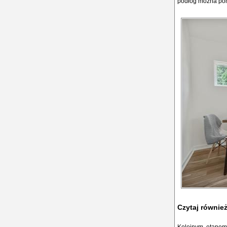
podłóg można pomi
Czytaj równie