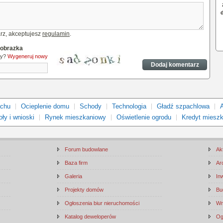
rz, akceptujesz
regulamin
.
 obrazka
ny?
Wygeneruj nowy
achu
Ocieplenie domu
Schody
Technologia
Gładź szpachlowa
ły i wnioski
Rynek mieszkaniowy
Oświetlenie ogrodu
Kredyt miesz
Forum budowlane
Ak
Baza firm
Ar
Galeria
In
Projekty domów
Bu
Ogłoszenia biur nieruchomości
Wn
Katalog deweloperów
Og