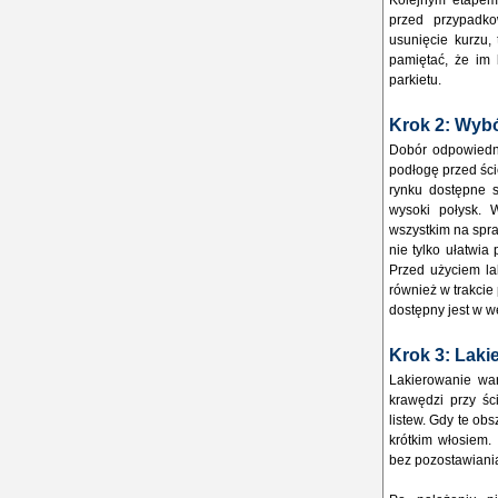
Kolejnym etapem 
przed przypadk
usunięcie kurzu,
pamiętać, że im 
parkietu.
Krok 2: Wybór
Dobór odpowiedni
podłogę przed ści
rynku dostępne s
wysoki połysk. 
wszystkim na spra
nie tylko ułatwia
Przed użyciem la
również w trakcie 
dostępny jest w w
Krok 3: Laki
Lakierowanie war
krawędzi przy ś
listew. Gdy te ob
krótkim włosiem.
bez pozostawiania