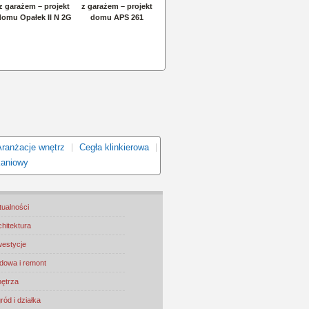
Aranżacje wnętrz
Cegła klinkierowa
kaniowy
tualności
chitektura
westycje
dowa i remont
ętrza
ród i działka