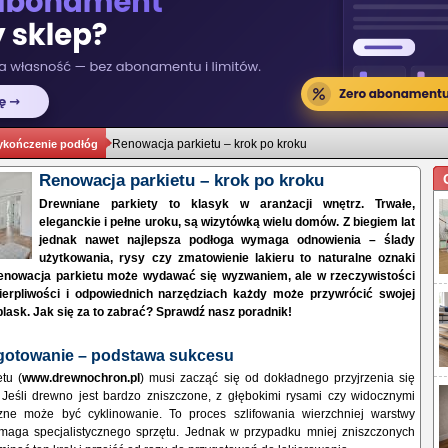
Renowacja parkietu – krok po kroku
kończenie podłóg
Renowacja parkietu – krok po kroku
Drewniane parkiety to klasyk w aranżacji wnętrz. Trwałe,
eleganckie i pełne uroku, są wizytówką wielu domów. Z biegiem lat
jednak nawet najlepsza podłoga wymaga odnowienia – ślady
użytkowania, rysy czy zmatowienie lakieru to naturalne oznaki
enowacja parkietu może wydawać się wyzwaniem, ale w rzeczywistości
cierpliwości i odpowiednich narzędziach każdy może przywrócić swojej
lask. Jak się za to zabrać? Sprawdź nasz poradnik!
ygotowanie – podstawa sukcesu
tu (
www.drewnochron.pl
) musi zacząć się od dokładnego przyjrzenia się
. Jeśli drewno jest bardzo zniszczone, z głębokimi rysami czy widocznymi
zne może być cyklinowanie. To proces szlifowania wierzchniej warstwy
maga specjalistycznego sprzętu. Jednak w przypadku mniej zniszczonych