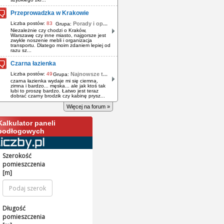
Przeprowadzka w Krakowie
Liczba postów:
83
Porady i op...
Grupa:
Niezależnie czy chodzi o Kraków,
Warszawę czy inne miasto, najgorsze jest
zwykle noszenie mebli i organizacja
transportu. Dlatego moim zdaniem lepiej od
razu sz...
Czarna łazienka
Liczba postów:
49
Najnowsze t...
Grupa:
czarna łazienka wydaje mi się ciemna,
zimna i bardzo... męska... ale jak ktoś tak
lubi to proszę bardzo. Łatwo jest teraz
dobrać czarny brodzik czy kabinę prysz...
Więcej na forum »
Kalkulator paneli
podłogowych