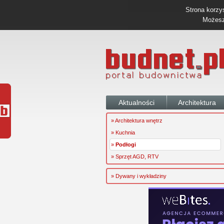
Strona korzys
Możesz 
Aktualności
Architektura
» Architektura wnętrz
» Kuchnia
»
Podłogi
» Sprzęt AGD, RTV
» Dywany i wykładziny