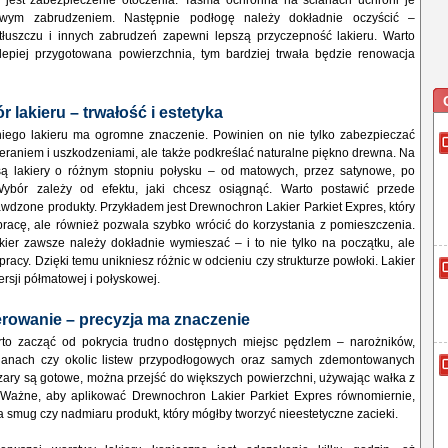
jest zabezpieczenie otoczenia. Taśma ochronna na ścianach uchroni je
owym zabrudzeniem. Następnie podłogę należy dokładnie oczyścić –
 tłuszczu i innych zabrudzeń zapewni lepszą przyczepność lakieru. Warto
lepiej przygotowana powierzchnia, tym bardziej trwała będzie renowacja
 lakieru – trwałość i estetyka
ego lakieru ma ogromne znaczenie. Powinien on nie tylko zabezpieczać
eraniem i uszkodzeniami, ale także podkreślać naturalne piękno drewna. Na
ą lakiery o różnym stopniu połysku – od matowych, przez satynowe, po
Wybór zależy od efektu, jaki chcesz osiągnąć. Warto postawić przede
wdzone produkty. Przykładem jest Drewnochron Lakier Parkiet Expres, który
 pracę, ale również pozwala szybko wrócić do korzystania z pomieszczenia.
kier zawsze należy dokładnie wymieszać – i to nie tylko na początku, ale
pracy. Dzięki temu unikniesz różnic w odcieniu czy strukturze powłoki. Lakier
ersji półmatowej i połyskowej.
erowanie – precyzja ma znaczenie
to zacząć od pokrycia trudno dostępnych miejsc pędzlem – narożników,
cianach czy okolic listew przypodłogowych oraz samych zdemontowanych
szary są gotowe, można przejść do większych powierzchni, używając wałka z
 Ważne, aby aplikować Drewnochron Lakier Parkiet Expres równomiernie,
 smug czy nadmiaru produkt, który mógłby tworzyć nieestetyczne zacieki.