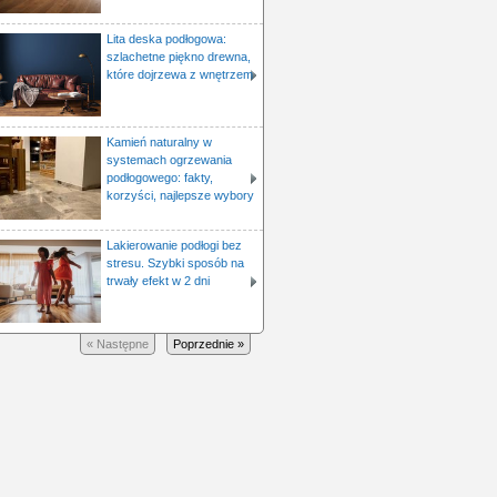
Lita deska podłogowa:
szlachetne piękno drewna,
które dojrzewa z wnętrzem
Kamień naturalny w
systemach ogrzewania
podłogowego: fakty,
korzyści, najlepsze wybory
Lakierowanie podłogi bez
stresu. Szybki sposób na
trwały efekt w 2 dni
« Następne
Poprzednie »