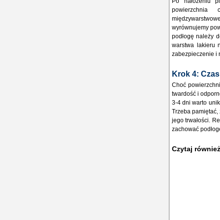
Po nałożeniu pi
powierzchnia 
międzywarstwow
wyrównujemy powi
podłogę należy d
warstwa lakieru 
zabezpieczenie i
Krok 4: Czas
Choć powierzchni
twardość i odporn
3-4 dni warto uni
Trzeba pamiętać, 
jego trwałości. R
zachować podłogę 
Czytaj równie