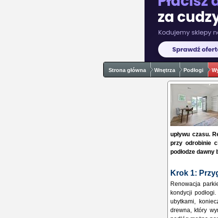
Strona główna
Wnętrza
Podłogi
Wy
upływu czasu. R
przy odrobinie 
podłodze dawny b
Krok 1: Prz
Renowacja parkie
kondycji podłogi
ubytkami, koniec
drewna, który wy