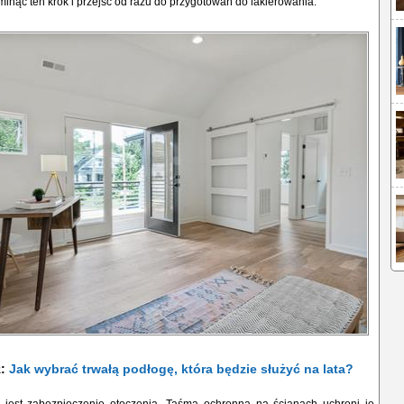
nąć ten krok i przejść od razu do przygotowań do lakierowania.
ż:
Jak wybrać trwałą podłogę, która będzie służyć na lata?