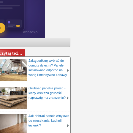
Czytaj też…
Jaką podłogę wybrać do
domu z dziećmi? Panele
laminowane odporne na
wodę i intensywne zabawy
Grubość paneli a jakość -
kiedy większa grubość
naprawdę ma znaczenie?
Jak dobrać panele winylowe
do mieszkania, kuchni i
łazienki?