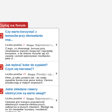
Czytaj na forum
Czy warto korzystać z
bonusów przy obstawianiu
esp...
Liczba postów:
2
Najnowsze t...
Grupa:
Z tego, co obserwuję, bonusy przy
obstawianiu esportu mogą być naprawdę
korzystne, o ile dobrze rozumie się ich
zasady i potrafi wykorzystać możliwości,
jakie d...
Jak wybrać kolor do sypialni?
Czym się kierować?
Liczba postów:
47
Porady i op...
Grupa:
Hmm, ja tylko powiem tak - do małej
sypialnie koniecznie jasne kolory. Ciemne
przytłaczają w małych wnętrzach.
Jakie składane rowery
elektryczne są warte uwagi?
Liczba postów:
4
Najnowsze t...
Grupa:
Ciekawa jest rosnąca popularność
składanych rowerów elektrycznych,
zwłaszcza w dużych miastach. Wydaje się,
że ich niewielkie rozmiary i możliwość
szybkiego zło...