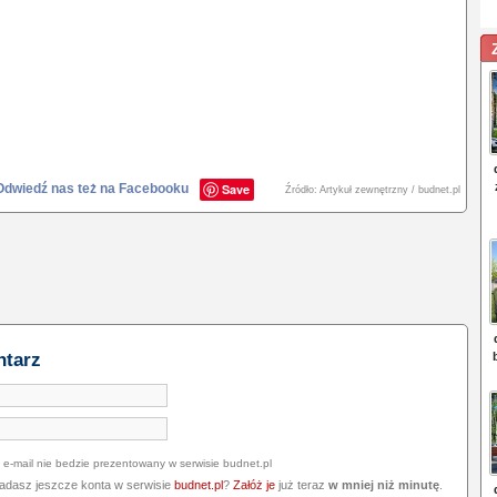
Odwiedź nas też na Facebooku
Save
Źródło: Artykuł zewnętrzny / budnet.pl
ntarz
 e-mail nie bedzie prezentowany w serwisie budnet.pl
iadasz jeszcze konta w serwisie
budnet.pl
?
Załóż je
już teraz
w mniej niż minutę
.