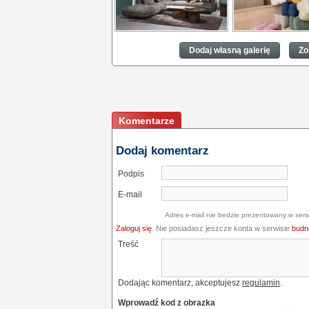
Trzy wiodące trendy
Trzy wiodące trend
wnętrzarskie w 2025 roku
wnętrzarskie w 20
Dodaj własną galerię
Zo
Komentarze
Dodaj komentarz
Podpis
E-mail
Adres e-mail nie bedzie prezentowany w serw
Zaloguj się
. Nie posiadasz jeszcze konta w serwisie
budne
Treść
Dodając komentarz, akceptujesz
regulamin
.
Wprowadź kod z obrazka