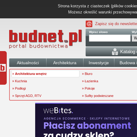
Strona korzysta z ciasteczek (plików cookies
Możesz określić warunki przechowywani
Zapisz się do newslette
Wpisz słowo
Wyb
Katalog
Aktualności
Architektura
Inwestycje
Budowa i
»
Architektura wnętrz
» Biuro
» Kuchnia
» Łazienka
» Podłogi
» Pokoje
» Sprzęt AGD, RTV
» Sufity podwieszane