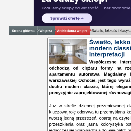
Światło, lekkość i klasy
Strona główna
Wnętrza
Architektura wnętrz
Światło, lekko
modern class
interpretacji
Współczesne interp
odchodzą od ciężaru formy na rzec
apartamentu autorstwa Magdaleny M
warszawskiej Ochocie, jest tego wyraź
duchu modern classic, której elegan
precyzyjnie zaprojektowanej równowagi
Już w strefie dziennej prezentowanej d
kluczową rolę odgrywa tu przemyślana kom
tworzą jedną przestrzeń, opartą na czyt
przeszklenia oraz jasna kolorystyka po
jednocześnie wprowadzają do wewnątrz nat