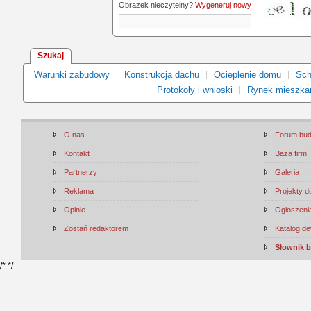
Obrazek nieczytelny?
Wygeneruj nowy
Szukaj
Warunki zabudowy
Konstrukcja dachu
Ocieplenie domu
Sch
Protokoły i wnioski
Rynek mieszka
O nas
Forum bu
Kontakt
Baza firm
Partnerzy
Galeria
Reklama
Projekty 
Opinie
Ogłoszenia
Zostań redaktorem
Katalog d
Słownik 
/*
*/