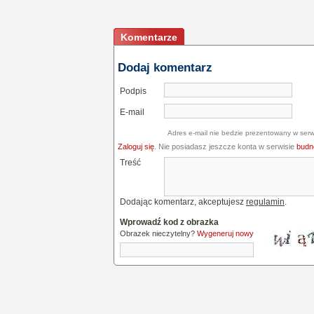
Komentarze
Dodaj komentarz
Podpis
E-mail
Adres e-mail nie bedzie prezentowany w serw
Zaloguj się
. Nie posiadasz jeszcze konta w serwisie
budne
Treść
Dodając komentarz, akceptujesz
regulamin
.
Wprowadź kod z obrazka
Obrazek nieczytelny?
Wygeneruj nowy