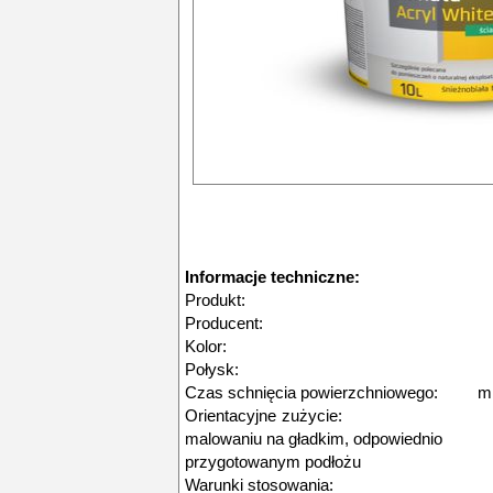
Informacje techniczne:
Produkt: BOLIX Sona
Producent: BO
Kolor: śnieżn
Połysk: ma
Czas schnięcia powierzchniowego: mi
Orientacyjne zużycie: Do 1
malowaniu na gładk
przygotowanym podłożu
Warunki stosowania: Temperat