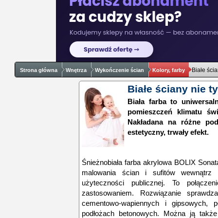
Białe ścia
Strona główna
Wnętrza
Wykończenie ścian
Kolory, farby
Białe ściany nie t
Biała farba to uniwersa
pomieszczeń klimatu świ
Nakładana na różne pod
estetyczny, trwały efekt.
Śnieżnobiała farba akrylowa BOLIX Sonat
malowania ścian i sufitów wewnątrz
użyteczności publicznej. To połącz
zastosowaniem. Rozwiązanie sprawdz
cementowo-wapiennych i gipsowych, pł
podłożach betonowych. Można ją takż