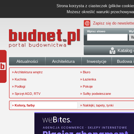
Strona korzysta z ciasteczek (plików cookies
Możesz określić warunki przechowywani
Zapisz się do newslette
Wpisz słowo
Wyb
Katalog
Aktualności
Architektura
Inwestycje
Budowa i
» Architektura wnętrz
» Biuro
» Kuchnia
» Łazienka
» Podłogi
» Pokoje
» Sprzęt AGD, RTV
» Sufity podwieszane
»
Kolory, farby
» Naklejki, tapety, tynki