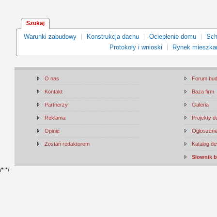
Szukaj
Warunki zabudowy
Konstrukcja dachu
Ocieplenie domu
Sch
Protokoły i wnioski
Rynek mieszka
O nas
Forum bu
Kontakt
Baza firm
Partnerzy
Galeria
Reklama
Projekty 
Opinie
Ogłoszenia
Zostań redaktorem
Katalog d
Słownik 
/*
*/