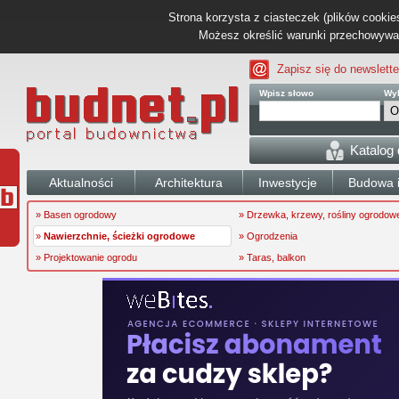
Strona korzysta z ciasteczek (plików cookies
Możesz określić warunki przechowywani
Zapisz się do newslette
Wpisz słowo
Wyb
Katalog
Aktualności
Architektura
Inwestycje
Budowa i
» Basen ogrodowy
» Drzewka, krzewy, rośliny ogrodow
»
Nawierzchnie, ścieżki ogrodowe
» Ogrodzenia
» Projektowanie ogrodu
» Taras, balkon