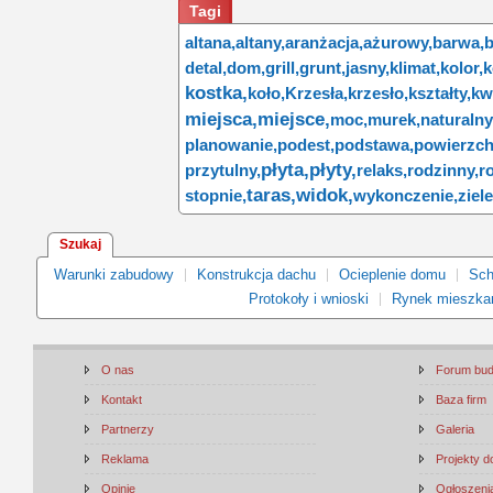
Tagi
altana,
altany,
aranżacja,
ażurowy,
barwa,
b
detal,
dom,
grill,
grunt,
jasny,
klimat,
kolor,
k
kostka,
koło,
Krzesła,
krzesło,
kształty,
kw
miejsca,
miejsce,
moc,
murek,
naturalny
planowanie,
podest,
podstawa,
powierzch
płyta,
płyty,
przytulny,
relaks,
rodzinny,
ro
taras,
widok,
stopnie,
wykonczenie,
ziel
Szukaj
Warunki zabudowy
Konstrukcja dachu
Ocieplenie domu
Sch
Protokoły i wnioski
Rynek mieszka
O nas
Forum bu
Kontakt
Baza firm
Partnerzy
Galeria
Reklama
Projekty 
Opinie
Ogłoszenia