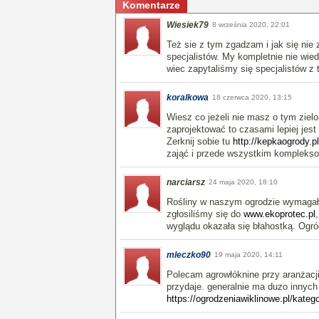
Komentarze
Wiesiek79
8 września 2020, 22:01
Też sie z tym zgadzam i jak się nie
specjalistów. My kompletnie nie wied
wiec zapytaliśmy się specjalistów z 
koralkowa
18 czerwca 2020, 13:15
Wiesz co jeżeli nie masz o tym zielo
zaprojektować to czasami lepiej jest
Zerknij sobie tu
http://kepkaogrody.pl
zająć i przede wszystkim komplekso
narciarsz
24 maja 2020, 18:10
Rośliny w naszym ogrodzie wymagały 
zgłosiliśmy się do
www.ekoprotec.pl
wyglądu okazała się błahostką. Ogród
mleczko90
19 maja 2020, 14:11
Polecam agrowłóknine przy aranżacj
przydaje. generalnie ma duzo innych
https://ogrodzeniawiklinowe.pl/kateg