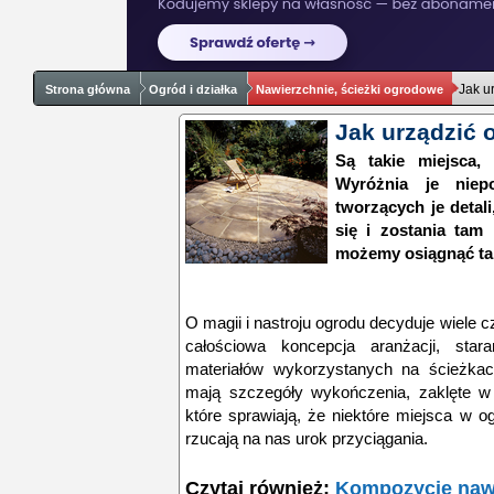
Jak u
Strona główna
Ogród i działka
Nawierzchnie, ścieżki ogrodowe
Jak urządzić 
Są takie miejsca,
Wyróżnia je niep
tworzących je detal
się i zostania tam 
możemy osiągnąć ta
O magii i nastroju ogrodu decyduje wiele 
całościowa koncepcja aranżacji, stara
materiałów wykorzystanych na ścieżkach
mają szczegóły wykończenia, zaklęte w k
które sprawiają, że niektóre miejsca w o
rzucają na nas urok przyciągania.
Czytaj również:
Kompozycje naw