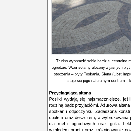
Trudno wyobrazić sobie bardziej centralne 
ogrodzie. Wzór solarny ułożony z jasnych pły
otoczenia – płyty Toskania, Siena (Libet Im
staje się jego naturalnym centrum –
Przyciągająca altana
Posiłki wydają się najsmaczniejsze, jeś
rodziną bądź przyjaciółmi. Ażurowa altan
spotkań i odpoczynku. Zadaszona konstru
upałem oraz deszczem, a wybrukowana p
dla mebli ogrodowych oraz grilla. Lek
względem gruntu oraz zróżnicowanie poz