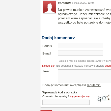
cardman
6 maja 2020, 12:04
Na pewno musicie zainwestować w spo
ogrodniczego. Jeżeli mieszkacie na 
polecam wam zapoznać się z ofertą
wszystko co było potrzebne do moje
Dodaj komentarz
Podpis
E-mail
Adres e-mail nie bedzie prezentowany w serw
Zaloguj się
. Nie posiadasz jeszcze konta w serwisie
budne
Treść
Dodając komentarz, akceptujesz
regulamin
.
Wprowadź kod z obrazka
Obrazek nieczytelny?
Wygeneruj nowy