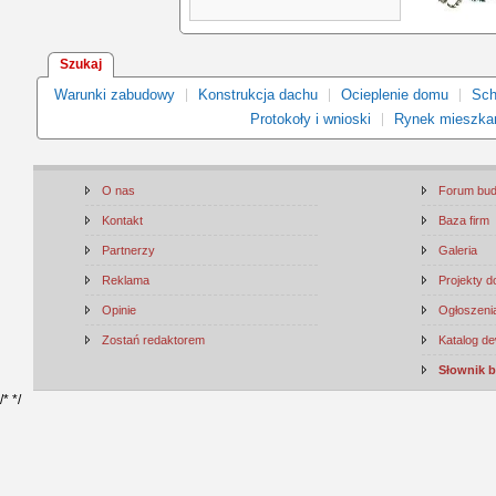
Szukaj
Warunki zabudowy
Konstrukcja dachu
Ocieplenie domu
Sch
Protokoły i wnioski
Rynek mieszka
O nas
Forum bu
Kontakt
Baza firm
Partnerzy
Galeria
Reklama
Projekty 
Opinie
Ogłoszenia
Zostań redaktorem
Katalog d
Słownik 
/*
*/