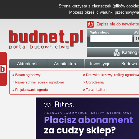
Strona korzysta z ciasteczek (plików cookies
Możesz określić warunki przechowywani
Zapisz się do newslette
Wpisz słowo
Wyb
Katalog
Aktualności
Architektura
Inwestycje
Budowa i
» Basen ogrodowy
» Drzewka, krzewy, rośliny ogrodow
» Nawierzchnie, ścieżki ogrodowe
» Ogrodzenia
» Projektowanie ogrodu
» Taras, balkon