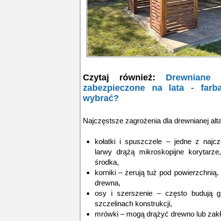
Czytaj również:
Drewniane 
zabezpieczone na lata - farb
wybrać?
Najczęstsze zagrożenia dla drewnianej alt
kołatki i spuszczele – jedne z najc
larwy drążą mikroskopijne korytarze,
środka,
korniki – żerują tuż pod powierzchnią,
drewna,
osy i szerszenie – często budują 
szczelinach konstrukcji,
mrówki – mogą drążyć drewno lub zakła