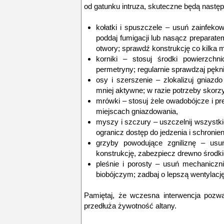
od gatunku intruza, skuteczne będą nastę
kołatki i spuszczele – usuń zainfekow
poddaj fumigacji lub nasącz prepara
otwory; sprawdź konstrukcję co kilka m
korniki – stosuj środki powierzchn
permetryny; regularnie sprawdzaj pękni
osy i szerszenie – zlokalizuj gniaz
mniej aktywne; w razie potrzeby skorzy
mrówki – stosuj żele owadobójcze i pr
miejscach gniazdowania,
myszy i szczury – uszczelnij wszystkie
ogranicz dostęp do jedzenia i schronien
grzyby powodujące zgniliznę – usu
konstrukcję, zabezpiecz drewno środ
pleśnie i porosty – usuń mechaniczn
biobójczym; zadbaj o lepszą wentylację
Pamiętaj, że wczesna interwencja pozw
przedłuża żywotność altany.