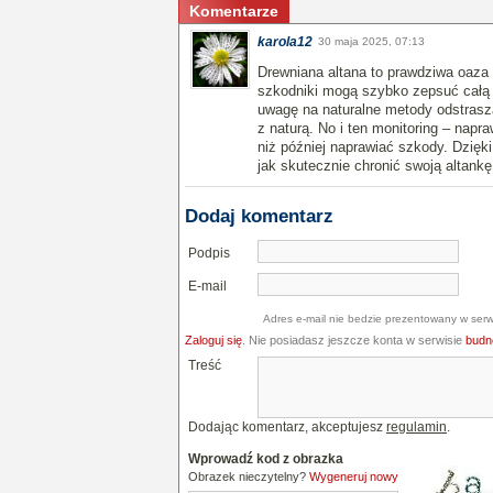
Komentarze
karola12
30 maja 2025, 07:13
Drewniana altana to prawdziwa oaza 
szkodniki mogą szybko zepsuć całą 
uwagę na naturalne metody odstrasza
z naturą. No i ten monitoring – napr
niż później naprawiać szkody. Dzięk
jak skutecznie chronić swoją altankę
Dodaj komentarz
Podpis
E-mail
Adres e-mail nie bedzie prezentowany w serw
Zaloguj się
. Nie posiadasz jeszcze konta w serwisie
budne
Treść
Dodając komentarz, akceptujesz
regulamin
.
Wprowadź kod z obrazka
Obrazek nieczytelny?
Wygeneruj nowy