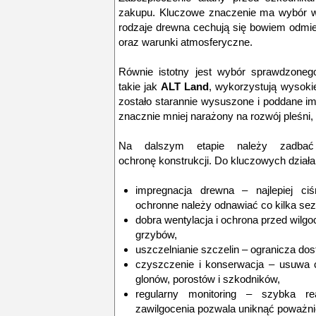
zakupu. Kluczowe znaczenie ma wybór
rodzaje drewna cechują się bowiem odmi
oraz warunki atmosferyczne.
Równie istotny jest wybór
sprawdzoneg
takie jak
ALT Land
, wykorzystują wysoki
zostało starannie wysuszone i poddane imp
znacznie mniej narażony na rozwój pleśni
Na dalszym etapie należy zadba
ochronę
konstrukcji. Do kluczowych działa
impregnacja drewna
– najlepiej ciś
ochronne należy odnawiać co kilka se
dobra wentylacja i ochrona przed wilgo
grzybów,
uszczelnianie szczelin
– ogranicza dos
czyszczenie i konserwacja
– usuwa cz
glonów, porostów i szkodników,
regularny monitoring
– szybka reak
zawilgocenia pozwala uniknąć poważn