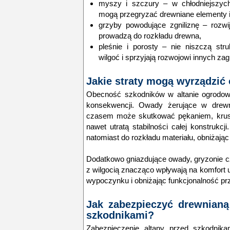
myszy i szczury – w chłodniejszych
mogą przegryzać drewniane elementy i
grzyby powodujące zgniliznę – rozwi
prowadzą do rozkładu drewna,
pleśnie i porosty – nie niszczą stru
wilgoć i sprzyjają rozwojowi innych za
Jakie straty mogą wyrządzić 
Obecność szkodników w altanie ogrodo
konsekwencji. Owady żerujące w drewni
czasem może skutkować pękaniem, krus
nawet
utratą stabilności całej konstrukcji
natomiast do rozkładu materiału, obniżając 
Dodatkowo gniazdujące owady, gryzonie 
z wilgocią znacząco wpływają na komfort 
wypoczynku i obniżając funkcjonalność
prz
Jak zabezpieczyć drewnianą
szkodnikami?
Zabezpieczenie altany przed szkodnika