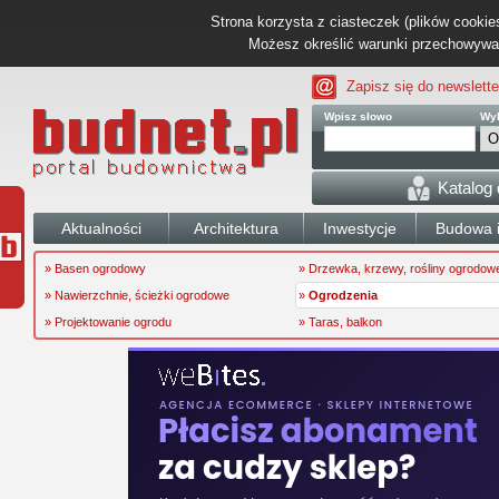
Strona korzysta z ciasteczek (plików cookies
Możesz określić warunki przechowywani
Zapisz się do newslette
Wpisz słowo
Wyb
Katalog
Aktualności
Architektura
Inwestycje
Budowa i
» Basen ogrodowy
» Drzewka, krzewy, rośliny ogrodow
» Nawierzchnie, ścieżki ogrodowe
»
Ogrodzenia
» Projektowanie ogrodu
» Taras, balkon