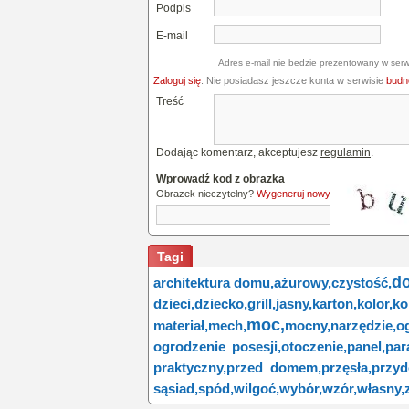
Podpis
E-mail
Adres e-mail nie bedzie prezentowany w serw
Zaloguj się
. Nie posiadasz jeszcze konta w serwisie
budne
Treść
Dodając komentarz, akceptujesz
regulamin
.
Wprowadź kod z obrazka
Obrazek nieczytelny?
Wygeneruj nowy
Tagi
d
architektura domu,
ażurowy,
czystość,
dzieci,
dziecko,
grill,
jasny,
karton,
kolor,
ko
moc,
materiał,
mech,
mocny,
narzędzie,
o
ogrodzenie posesji,
otoczenie,
panel,
par
praktyczny,
przed domem,
przęsła,
przy
sąsiad,
spód,
wilgoć,
wybór,
wzór,
własny,