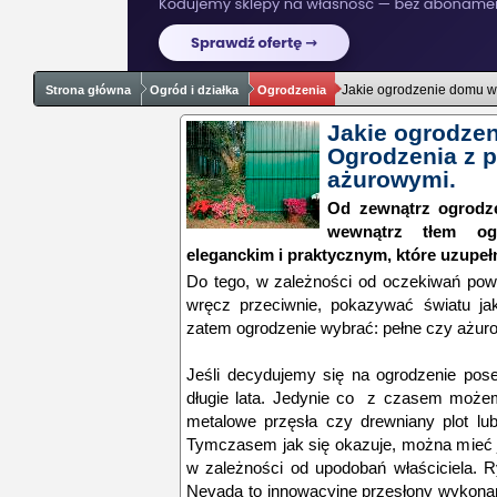
Jakie ogrodzenie domu w
Strona główna
Ogród i działka
Ogrodzenia
Jakie ogrodze
Ogrodzenia z p
ażurowymi.
Od zewnątrz ogrodze
wewnątrz tłem og
eleganckim i praktycznym, które uzupeł
Do tego, w zależności od oczekiwań pow
wręcz przeciwnie, pokazywać światu ja
zatem ogrodzenie wybrać: pełne czy ażur
Jeśli decydujemy się na ogrodzenie pose
długie lata. Jedynie co z czasem może
metalowe przęsła czy drewniany plot lub
Tymczasem jak się okazuje, można mieć j
w zależności od upodobań właściciela. 
Nevada to innowacyjne przesłony wykona