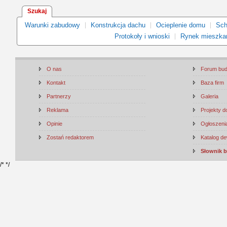
Szukaj
Warunki zabudowy
Konstrukcja dachu
Ocieplenie domu
Sch
Protokoły i wnioski
Rynek mieszka
O nas
Forum bu
Kontakt
Baza firm
Partnerzy
Galeria
Reklama
Projekty 
Opinie
Ogłoszenia
Zostań redaktorem
Katalog d
Słownik 
/*
*/