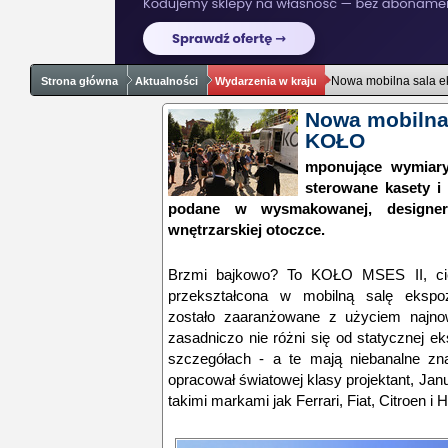
Nowa mobilna sala 
Strona główna
Aktualności
Wydarzenia w kraju
Nowa mobilna
KOŁO
mponujące wymiary
sterowane kasety i
podane w wysmakowanej, designers
wnętrzarskiej otoczce.
Brzmi bajkowo? To KOŁO MSES II, cięż
przekształcona w mobilną salę ekspoz
zostało zaaranżowane z użyciem najn
zasadniczo nie różni się od statycznej ek
szczegółach - a te mają niebanalne z
opracował światowej klasy projektant, Jan
takimi markami jak Ferrari, Fiat, Citroen i 