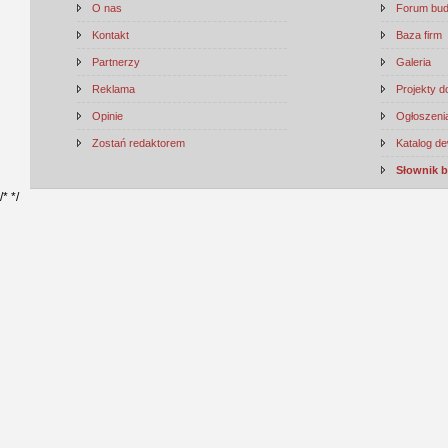
O nas
Forum bu
Kontakt
Baza firm
Partnerzy
Galeria
Reklama
Projekty 
Opinie
Ogłoszenia
Zostań redaktorem
Katalog d
Słownik 
/*
*/