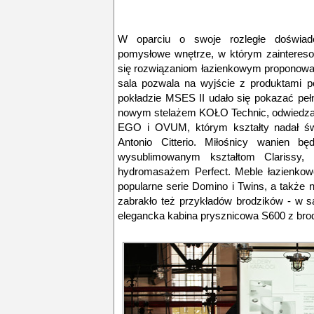
W oparciu o swoje rozległe doświadcz
pomysłowe wnętrze, w którym zainteresow
się rozwiązaniom łazienkowym proponow
sala pozwala na wyjście z produktami p
pokładzie MSES II udało się pokazać pe
nowym stelażem KOŁO Technic, odwiedzają
EGO i OVUM, którym kształty nadał świ
Antonio Citterio. Miłośnicy wanien bę
wysublimowanym kształtom Clarissy,
hydromasażem Perfect. Meble łazienko
popularne serie Domino i Twins, a także
zabrakło też przykładów brodzików - w sa
elegancka kabina prysznicowa S600 z brod