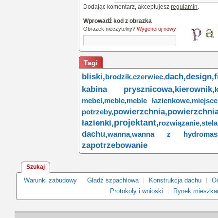
Dodając komentarz, akceptujesz
regulamin
.
Wprowadź kod z obrazka
Obrazek nieczytelny?
Wygeneruj nowy
Tagi
bliski,
dach,
design,
f
brodzik,
czerwiec,
kabina prysznicowa,
kierownik,
mebel,
meble,
meble łazienkowe,
miejsce
powierzchnia,
powierzchni
potrzeby,
projektant,
łazienki,
rozwiązanie,
stela
dachu,
wanna,
wanna z hydromasa
zapotrzebowanie
Szukaj
Warunki zabudowy
Gładź szpachlowa
Konstrukcja dachu
Oc
Protokoły i wnioski
Rynek mieszka