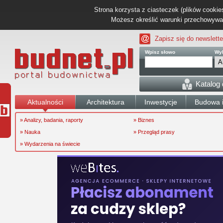
Strona korzysta z ciasteczek (plików cookies
Możesz określić warunki przechowywani
Zapisz się do newslette
Wpisz słowo
Wyb
Katalog
Aktualności
Architektura
Inwestycje
Budowa i
» Analizy, badania, raporty
» Biznes
» Nauka
» Przegląd prasy
» Wydarzenia na świecie