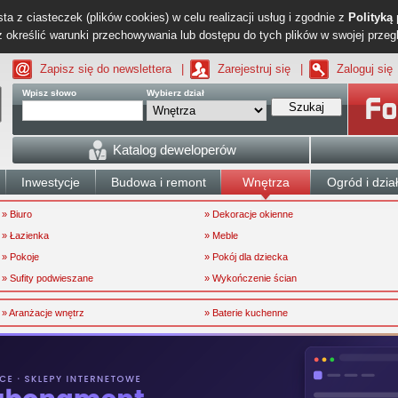
ta z ciasteczek (plików cookies) w celu realizacji usług i zgodnie z
Polityką
określić warunki przechowywania lub dostępu do tych plików w swojej przeg
Zapisz się do newslettera
|
Zarejestruj się
|
Zaloguj się
Wpisz słowo
Wybierz dział
Szukaj
Katalog deweloperów
Inwestycje
Budowa i remont
Wnętrza
Ogród i dzia
» Biuro
» Dekoracje okienne
» Łazienka
» Meble
» Pokoje
» Pokój dla dziecka
» Sufity podwieszane
» Wykończenie ścian
» Aranżacje wnętrz
» Baterie kuchenne