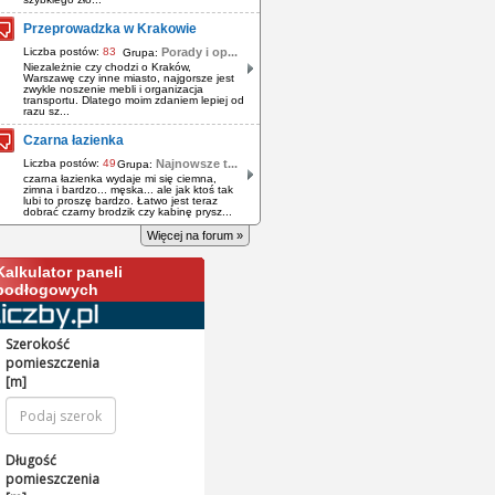
Przeprowadzka w Krakowie
Liczba postów:
83
Porady i op...
Grupa:
Niezależnie czy chodzi o Kraków,
Warszawę czy inne miasto, najgorsze jest
zwykle noszenie mebli i organizacja
transportu. Dlatego moim zdaniem lepiej od
razu sz...
Czarna łazienka
Liczba postów:
49
Najnowsze t...
Grupa:
czarna łazienka wydaje mi się ciemna,
zimna i bardzo... męska... ale jak ktoś tak
lubi to proszę bardzo. Łatwo jest teraz
dobrać czarny brodzik czy kabinę prysz...
Więcej na forum »
Kalkulator paneli
podłogowych