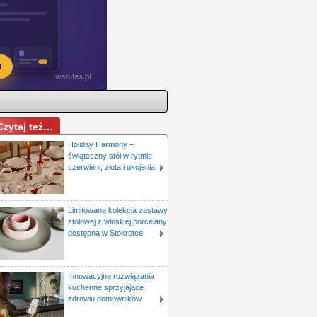
Czytaj też…
Holiday Harmony –
świąteczny stół w rytmie
czerwieni, złota i ukojenia
Limitowana kolekcja zastawy
stołowej z włoskiej porcelany
dostępna w Stokrotce
Innowacyjne rozwiązania
kuchenne sprzyjające
zdrowiu domowników