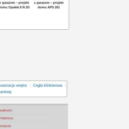
Aranżacje wnętrz
Cegła klinkierowa
kaniowy
tualności
chitektura
westycje