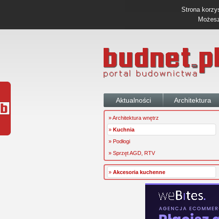
Strona korzys
Możesz 
Aktualności
Architektura
» Architektura wnętrz
»
Kuchnia
» Podłogi
» Sprzęt AGD, RTV
»
Akcesoria kuchenne