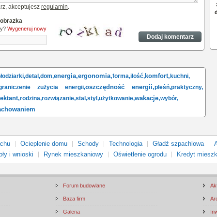
rz, akceptujesz
regulamin
.
 obrazka
ny?
Wygeneruj nowy
energia,
ergonomia,
komfort,
łodziarki,
detal,
dom,
forma,
ilość,
kuchni,
oszczędność energii,
graniczenie zużycia energii,
pleśń,
praktyczny,
ektant,
wakacje,
rodzina,
rozwiązanie,
stal,
styl,
użytkowanie,
wybór,
achowaniem
achu
Ocieplenie domu
Schody
Technologia
Gładź szpachlowa
ły i wnioski
Rynek mieszkaniowy
Oświetlenie ogrodu
Kredyt miesz
Forum budowlane
Ak
Baza firm
Ar
Galeria
In