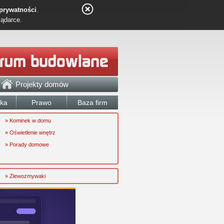
 prywatności
.
lądarce.
Projekty domów
łka
Prawo
Baza firm
» Kominek w domu
» Oświetlenie wnętrz
» Porady domowe
» Zlewozmywaki