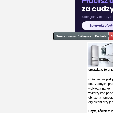
Strona główna
Wnętrza
Kuchnia
A
sprawiają, że ur
Chłodziarka jest
bez żadnych prze
wpływają na komf
wykorzystać podc
obniżoną tempera
czy pleśni przy j
Czytaj również:
P