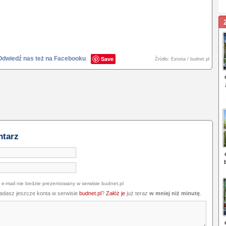
Odwiedź nas też na Facebooku
Save
Źródło: Estoria / budnet.pl
ntarz
 e-mail nie bedzie prezentowany w serwisie budnet.pl
iadasz jeszcze konta w serwisie
budnet.pl
?
Załóż je
już teraz
w mniej niż minutę
.