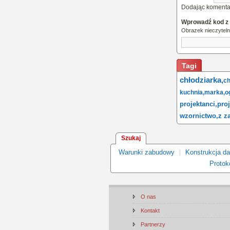
Dodając komenta
Wprowadź kod z
Obrazek nieczytel
Tagi
chłodziarka,
ch
kuchnia,
marka,
o
projektanci,
proj
wzornictwo,
z z
Szukaj
Warunki zabudowy
Konstrukcja d
Protoko
O nas
Kontakt
Partnerzy