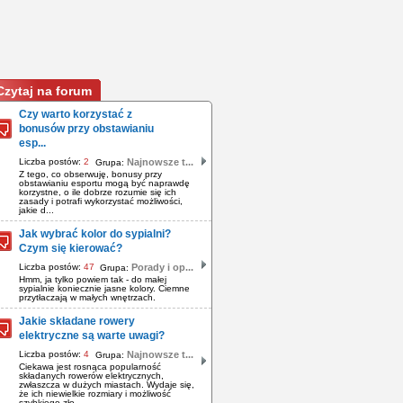
Czytaj na forum
Czy warto korzystać z
bonusów przy obstawianiu
esp...
Liczba postów:
2
Najnowsze t...
Grupa:
Z tego, co obserwuję, bonusy przy
obstawianiu esportu mogą być naprawdę
korzystne, o ile dobrze rozumie się ich
zasady i potrafi wykorzystać możliwości,
jakie d...
Jak wybrać kolor do sypialni?
Czym się kierować?
Liczba postów:
47
Porady i op...
Grupa:
Hmm, ja tylko powiem tak - do małej
sypialnie koniecznie jasne kolory. Ciemne
przytłaczają w małych wnętrzach.
Jakie składane rowery
elektryczne są warte uwagi?
Liczba postów:
4
Najnowsze t...
Grupa:
Ciekawa jest rosnąca popularność
składanych rowerów elektrycznych,
zwłaszcza w dużych miastach. Wydaje się,
że ich niewielkie rozmiary i możliwość
szybkiego zło...