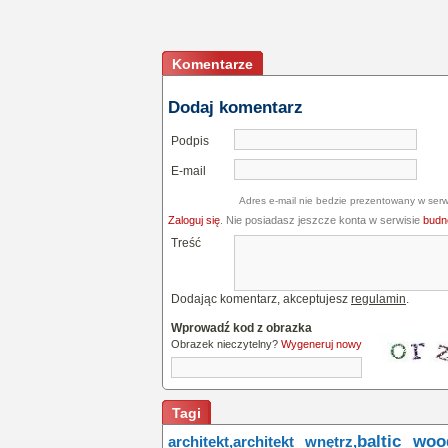
Komentarze
Dodaj komentarz
Podpis
E-mail
Adres e-mail nie bedzie prezentowany w serw
Zaloguj się
. Nie posiadasz jeszcze konta w serwisie
budne
Treść
Dodając komentarz, akceptujesz
regulamin
.
Wprowadź kod z obrazka
Obrazek nieczytelny?
Wygeneruj nowy
Tagi
baltic woo
architekt,
architekt wnętrz,