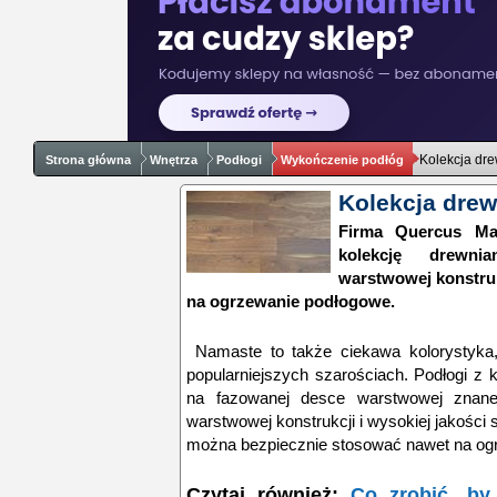
Kolekcja dr
Strona główna
Wnętrza
Podłogi
Wykończenie podłóg
Kolekcja dre
Firma Quercus Man
kolekcję drewni
warstwowej konstru
na ogrzewanie podłogowe.
Namaste to także ciekawa kolorystyka,
popularniejszych szarościach. Podłogi z
na fazowanej desce warstwowej znanej
warstwowej konstrukcji i wysokiej jakości s
można bezpiecznie stosować nawet na og
Czytaj również:
Co zrobić, by