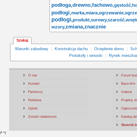
podłoga,
drewno,
fachowo,
gęstość,
ho
podłogi,
marka,
miara,
ogrzewanie,
ogrz
podłogi,
produkt,
surowy,
szarość,
wnęt
zmiana,
znacznie
wzory,
Szukaj
Warunki zabudowy
Konstrukcja dachu
Ocieplenie domu
Sch
Protokoły i wnioski
Rynek mieszka
O nas
Forum bu
Kontakt
Baza firm
Partnerzy
Galeria
Reklama
Projekty 
Opinie
Ogłoszenia
Zostań redaktorem
Katalog d
Słownik 
/*
*/