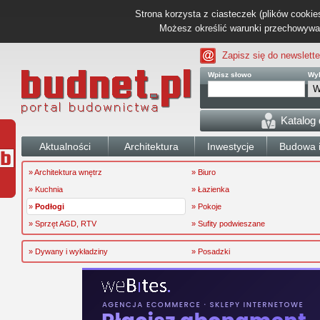
Strona korzysta z ciasteczek (plików cookies
Możesz określić warunki przechowywani
Zapisz się do newslette
Wpisz słowo
Wyb
Katalog
Aktualności
Architektura
Inwestycje
Budowa i
» Architektura wnętrz
» Biuro
» Kuchnia
» Łazienka
»
Podłogi
» Pokoje
» Sprzęt AGD, RTV
» Sufity podwieszane
» Dywany i wykładziny
» Posadzki