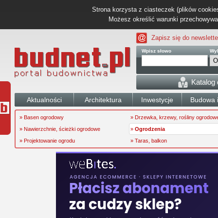
Strona korzysta z ciasteczek (plików cookies
Możesz określić warunki przechowywani
Zapisz się do newslette
Wpisz słowo
Wyb
Katalog
Aktualności
Architektura
Inwestycje
Budowa i
» Basen ogrodowy
» Drzewka, krzewy, rośliny ogrodow
» Nawierzchnie, ścieżki ogrodowe
»
Ogrodzenia
» Projektowanie ogrodu
» Taras, balkon