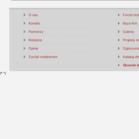
O nas
Forum bu
Kontakt
Baza firm
Partnerzy
Galeria
Reklama
Projekty 
Opinie
Ogłoszenia
Zostań redaktorem
Katalog d
Słownik 
/*
*/