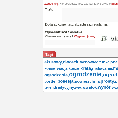
Zaloguj się
. Nie posiadasz jeszcze konta w serwisie
budne
Treść
Dodając komentarz, akceptujesz
regulamin
.
Wprowadź kod z obrazka
Obrazek nieczytelny?
Wygeneruj nowy
Tagi
ażurowy,
dworek,
fachowiec,
funkcjona
krata,
ma
konserwacja,
kosze,
malowanie,
ogrodzenie,
ogro
ogrodzenia,
posesja,
prosty,
portfel,
powierzchnia,
p
wybór,
teren,
tradycyjny,
wada,
widok,
wz