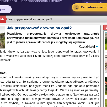
Jak przygotować drewno na opał?
dzia
Jak przygotować drewno na opał?
Prawidłowe przygotowanie drewna opałowego gwarantuje
bezawaryjne funkcjonowanie kominka i przewodu kominowego. Nie
jest to jednak sprawa tak prosta jak mogłoby się wydawać.
Czytaj dalej
zaju drewna, bardzo ważne jest jego odpowiednie przechowywanie i
ki o właściwej wielkości. Przed rozpoczęciem pracy warto skorzystać z kilku
skazówek…
brać?
 ogień w kominku musimy zaopatrzyć się w drewno. Wybór powinien być
ęsto zdarza się, że spalamy drewno uzyskane przypadkowo, z różnego
 resztek stolarskich, pociętych mebli itp. Jednak jego spalanie powoduje
h związków takich jak: lakiery, farby, kleje itp. Ważne są również parametry:
i wilgotność. Od tego zależy efektywność ogrzewania. Największą wartość
rab, buk, dąb i jesion, a więc twarde drewno z drzew liściastych. Drewno
ę dużo szybciej, a zawarta w nim żywica zanieczyszcza komin. Jeśli już