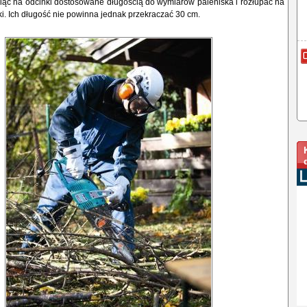
iąć na odcinki dostosowane długością do wymiarów paleniska i rozłupać na
ki. Ich długość nie powinna jednak przekraczać 30 cm.