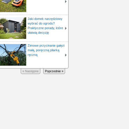
Jaki domek narzędziowy
wybrać do ogrodu?
Praktyczne porady, które
ułatwią decyzję
Zimowe przycinanie gałęzi
małą, poręczną pilarką
ręczną
« Następne
Poprzednie »