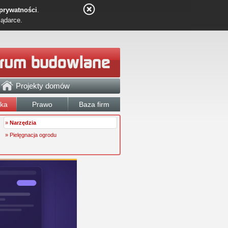
 prywatności
.
lądarce.
Projekty domów
łka
Prawo
Baza firm
»
Narzędzia
» Pielęgnacja ogrodu