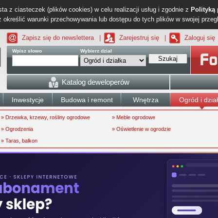
ta z ciasteczek (plików cookies) w celu realizacji usług i zgodnie z
Polityką
określić warunki przechowywania lub dostępu do tych plików w swojej przeg
Zapisz się do newslettera
|
Zarejestruj się
|
Zaloguj się
Wpisz słowo
Wybierz dział
Szukaj
Katalog deweloperów
Inwestycje
Budowa i remont
Wnętrza
Ogród i dzia
» Drzewka, krzewy, rośliny ogrodowe
» Meble ogrodowe
» Ogrodzenia
» Oświetlenie w ogrodzie
» Taras, balkon