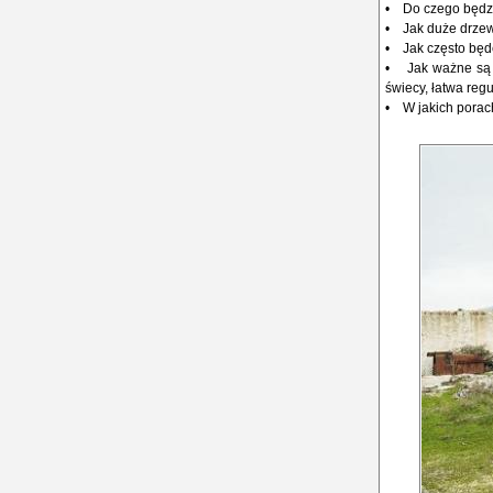
• Do czego będzi
• Jak duże drzewa
• Jak często będ
• Jak ważne są fu
świecy, łatwa regu
• W jakich porac