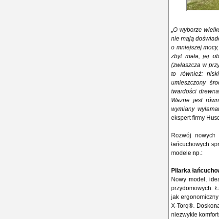
„O wyborze wielko
nie mają doświad
o mniejszej mocy, 
zbyt mała, jej 
(zwłaszcza w przy
to również: nis
umieszczony śro
twardości drewna
Ważne jest równ
wymiany wyłaman
ekspert firmy Hus
Rozwój nowych t
łańcuchowych spr
modele np.:
Pilarka łańcuch
Nowy model, idea
przydomowych. Ła
jak ergonomiczny 
X-Torq®. Doskonał
niezwykle komfor