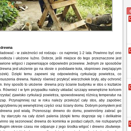
 drewna
adować - w zależności od rodzaju - co najmniej 1-2 lata. Powinno być ono
odłoża i ułożone luźno. Dobrze, jeśli miejsce do tego przeznaczone jest
wione wilgoci i zapewniające odpowiedni przewiew. Jednym ze sposobów
rewna jest ułożenie go na stosie o podstawie koła, stopniowo zwężającym
tożek). Dzięki temu zapewni się odpowiednią cyrkulację powietrza, co
suszenia drewna. Należy również przykryć wierzchołek bryły, aby ochronić
. Inny sposób to ułożenie drewna przy ścianie budynku w stos o kształcie
u. Również i w tym przypadku należy układać szczapy wewnętrzne końcem
zystać zjawisko cyrkulacji powietrza, spowodowanej różnicą temperatur na
ap. Przynajmniej raz w roku należy przełożyć cały stos, aby zapobiec
zagrzybieniu jej wewnętrznej części oraz ściany domu. Dobrym pomysłem jest
drewna pod wiatą. Przenosząc drewno do domu, powinniśmy zabrać go
, by starczyło na cały dzień palenia (dzięki temu dogrzeje się i delikatnie
winno się sezonować drewna do kominka w postaci całych, nie rozłupanych
długim okresie czasu nie odparuje z jego środka wilgoć i drewno zbutwieje.