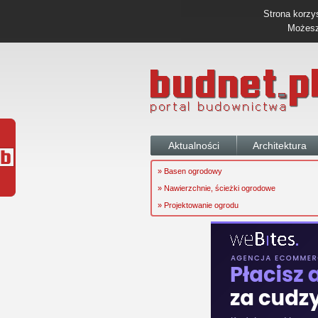
Strona korzys
Możesz 
Aktualności
Architektura
» Basen ogrodowy
» Nawierzchnie, ścieżki ogrodowe
» Projektowanie ogrodu