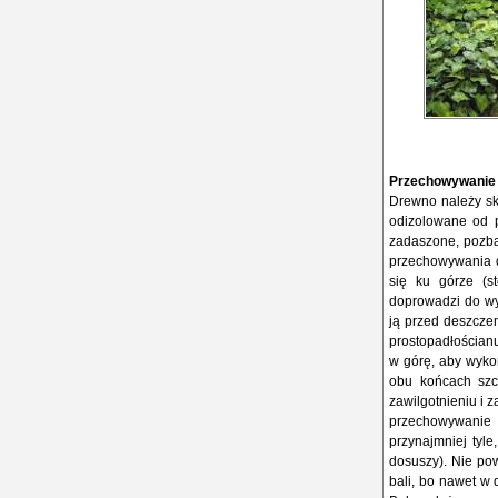
Przechowywanie
Drewno należy skł
odizolowane od p
zadaszone, pozba
przechowywania d
się ku górze (s
doprowadzi do wy
ją przed deszczem
prostopadłościan
w górę, aby wykor
obu końcach szcz
zawilgotnieniu i 
przechowywanie 
przynajmniej tyle
dosuszy). Nie po
bali, bo nawet w 