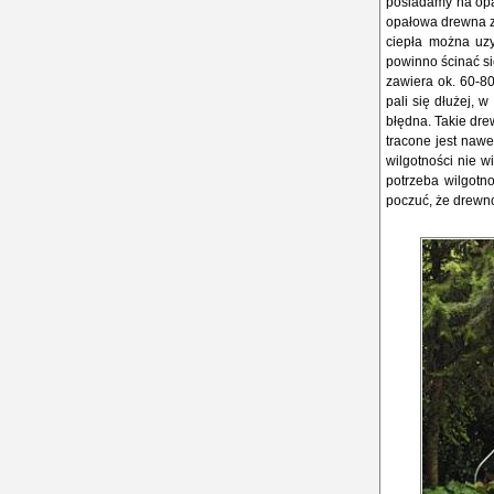
posiadamy na opał
opałowa drewna za
ciepła można uzy
powinno ścinać si
zawiera ok. 60-8
pali się dłużej, 
błędna. Takie dre
tracone jest naw
wilgotności nie w
potrzeba wilgotno
poczuć, że drewno