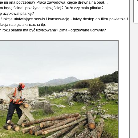
e mi ona potrzebna? Praca zawodowa, cięcie drewna na opał…
 będę ścinał, przeżynał najczęściej? Duża czy mała pilarka?
ę użytkował pilarkę?
nkcje ułatwiające serwis i konserwację - łatwy dostęp do filtra powietrza i
lacja napięcia łańcucha itp.
h roku pilarka ma być użytkowana? Zimą - ogrzewane uchwyty?