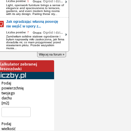
Liczba postów:
1
Ogród i dzi...
Grupa:
Light, openwork furniture brings a sense of
elegance and spaciousness to terraces,
gardens, and even modern living rooms
with its airy design. Pairing these sty...
Jak ogradzając własną posesję
nie wejść w spory z...
Liczba postów:
7
Ogród i dzi...
Grupa:
Zamówiłam solidne stalowe ogrodzenie i
byłam naprawdę miło zaskoczona, jak firma
doradziła mi, co mam przygotować przed
stawianiem płotu. Przede wszystkim
musia...
Więcej na forum »
Kalkulator zebranej
deszczówki