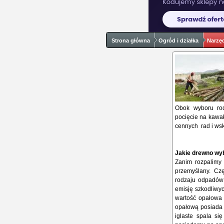
Strona główna
Ogród i działka
Narzę
Obok wyboru rod
pocięcie na kawał
cennych rad i w
Jakie drewno wy
Zanim rozpalimy
przemyślany. Cz
rodzaju odpadów i
emisję szkodliwyc
wartość opałowa 
opałową posiada g
iglaste spala si