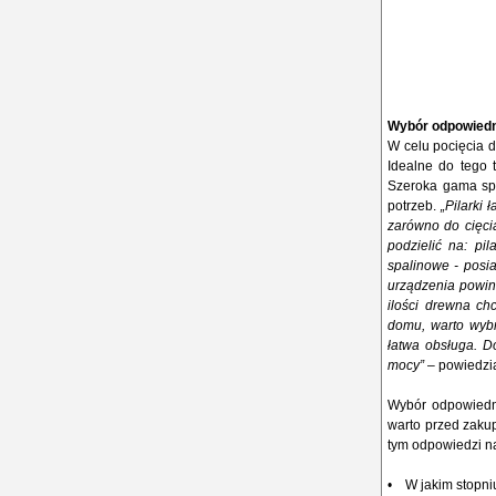
Wybór odpowiedn
W celu pocięcia 
Idealne do tego 
Szeroka gama sp
potrzeb.
„Pilarki
zarówno do cięci
podzielić na: pil
spalinowe - posi
urządzenia powinn
ilości drewna ch
domu, warto wybra
łatwa obsługa. D
mocy”
– powiedzi
Wybór odpowiedn
warto przed zaku
tym odpowiedzi na
• W jakim stopniu