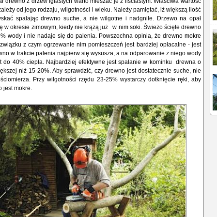
 drewno z drzew iglastych warto mieszać je z liściastym. Właściwa wartość
leży od jego rodzaju, wilgotności i wieku. Należy pamiętać, iż większą ilość
skać spalając drewno suche, a nie wilgotne i nadgniłe. Drzewo na opał
ę w okresie zimowym, kiedy nie krążą już w nim soki. Świeżo ścięte drewno
0% wody i nie nadaje się do palenia. Powszechna opinia, że drewno mokre
w związku z czym ogrzewanie nim pomieszczeń jest bardziej opłacalne - jest
wno w trakcie palenia najpierw się wysusza, a na odparowanie z niego wody
et do 40% ciepła. Najbardziej efektywne jest spalanie w kominku drewna o
iększej niż 15-20%. Aby sprawdzić, czy drewno jest dostatecznie suche, nie
ściomierza. Przy wilgotności rzędu 23-25% wystarczy dotknięcie ręki, aby
 jest mokre.