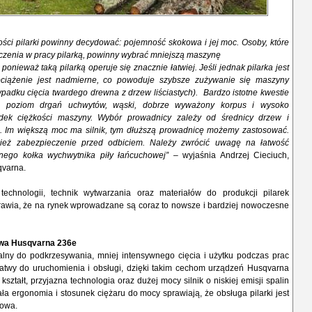
ści pilarki powinny decydować: pojemność skokowa i jej moc. Osoby, które
czenia w pracy pilarką, powinny wybrać mniejszą maszynę
ponieważ taką pilarką operuje się znacznie łatwiej. Jeśli jednak pilarka jest
obciążenie jest nadmierne, co powoduje szybsze zużywanie się maszyny
padku cięcia twardego drewna z drzew liściastych). Bardzo istotne kwestie
ki poziom drgań uchwytów, wąski, dobrze wyważony korpus i wysoko
dek ciężkości maszyny. Wybór prowadnicy zależy od średnicy drzew i
. Im większą moc ma silnik, tym dłuższą prowadnicę możemy zastosować.
ież zabezpieczenie przed odbiciem. Należy zwrócić uwagę na łatwość
ego kołka wychwytnika piły łańcuchowej”
– wyjaśnia Andrzej Cieciuch,
qvarna.
echnologii, technik wytwarzania oraz materiałów do produkcji pilarek
awia, że na rynek wprowadzane są coraz to nowsze i bardziej nowoczesne
owa Husqvarna 236e
lny do podkrzesywania, mniej intensywnego cięcia i użytku podczas prac
twy do uruchomienia i obsługi, dzięki takim cechom urządzeń Husqvarna
kształt, przyjazna technologia oraz dużej mocy silnik o niskiej emisji spalin
a ergonomia i stosunek ciężaru do mocy sprawiają, że obsługa pilarki jest
towa.