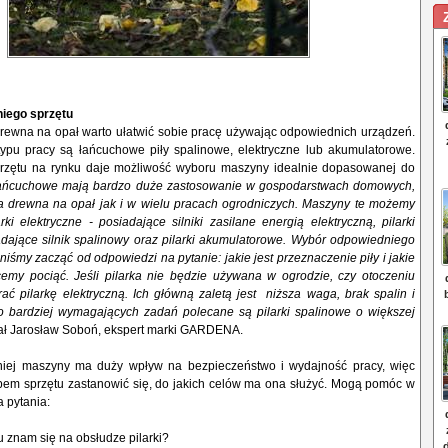
iego sprzętu
drewna na opał warto ułatwić sobie pracę używając odpowiednich urządzeń.
typu pracy są łańcuchowe piły spalinowe, elektryczne lub akumulatorowe.
rzętu na rynku daje możliwość wyboru maszyny idealnie dopasowanej do
 łańcuchowe mają bardzo duże zastosowanie w gospodarstwach domowych,
a drewna na opał jak i w wielu pracach ogrodniczych. Maszyny te możemy
arki elektryczne - posiadające silniki zasilane energią elektryczną, pilarki
adające silnik spalinowy oraz pilarki akumulatorowe. Wybór odpowiedniego
iśmy zacząć od odpowiedzi na pytanie: jakie jest przeznaczenie piły i jakie
cemy pociąć. Jeśli pilarka nie będzie używana w ogrodzie, czy otoczeniu
ć pilarkę elektryczną. Ich główną zaletą jest niższa waga, brak spalin i
o bardziej wymagających zadań polecane są pilarki spalinowe o większej
ał Jarosław Soboń, ekspert marki GARDENA.
iej maszyny ma duży wpływ na bezpieczeństwo i wydajność pracy, więc
pem sprzętu zastanowić się, do jakich celów ma ona służyć. Mogą pomóc w
 pytania:
 znam się na obsłudze pilarki?