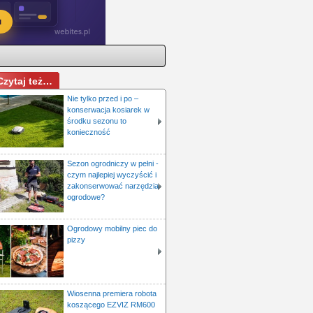
Czytaj też…
Nie tylko przed i po –
konserwacja kosiarek w
środku sezonu to
konieczność
Sezon ogrodniczy w pełni -
czym najlepiej wyczyścić i
zakonserwować narzędzia
ogrodowe?
Ogrodowy mobilny piec do
pizzy
Wiosenna premiera robota
koszącego EZVIZ RM600