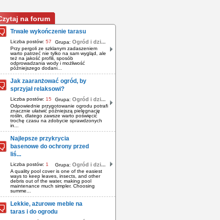
Czytaj na forum
Trwałe wykończenie tarasu
Liczba postów:
57
Ogród i dzi...
Grupa:
Przy pergoli ze szklanym zadaszeniem
warto patrzeć nie tylko na sam wygląd, ale
też na jakość profili, sposób
odprowadzania wody i możliwość
późniejszego dodani...
Jak zaaranżować ogród, by
sprzyjał relaksowi?
Liczba postów:
15
Ogród i dzi...
Grupa:
Odpowiednie przygotowanie ogrodu potrafi
znacznie ułatwić późniejszą pielęgnację
roślin, dlatego zawsze warto poświęcić
trochę czasu na zdobycie sprawdzonych
in...
Najlepsze przykrycia
basenowe do ochrony przed
liś...
Liczba postów:
1
Ogród i dzi...
Grupa:
A quality pool cover is one of the easiest
ways to keep leaves, insects, and other
debris out of the water, making pool
maintenance much simpler. Choosing
summe...
Lekkie, ażurowe meble na
taras i do ogrodu