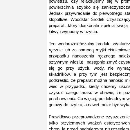
powietrzu, czy relaksujemy się w prom
powierzchnia szybko się zanieczyszcz
Jednak przywracanie do pierwotnego st
kłopotliwe. Woodstar Środek Czyszcząc
preparat, który doskonale spełnia swoją
łatwy i wygodny w użyciu.
Ten wodorozcieńczalny produkt wystarcz
ręcznie lub za pomocą myjki ciśnieniowe
przypadku nanoszenia ręcznego należ
sztywnym włosiu) i następnie zmyć czyst
się go przy użyciu wody, nie wyma
składników, a przy tym jest bezpieczn
podkreślić, że preparat można nanosić mi
więc w przypadku, kiedy chcemy usuną
czyścić całego tarasu w obawie, że poz
przebarwienia. Co więcej, po dokładnym wys
gotowy do użytku, a nawet może być wykań
Prawidłowo przeprowadzone czyszczenie 
tylko przyjemnych wrażeń estetycznych,
chroni je przed nadmiernym niszczenie