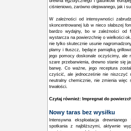
drewna egzotycznego i gatunków europe
ciśnieniowo, zarówno olejowanego, jak i s
W zależności od intensywności zabru
skoncentrowanej lub w nieco słabszej for
bardzo wydajny, bo w zależności od fo
wystarcza na powierzchnię o wielkości ok.
nie tylko skutecznie usunie nagromadzony
plamy i tłuszcz, będące pamiątką grillow
jego pomocy doskonale oczyścimy, ale r
szare przebarwienia, drewno stanie się j
barwę. Co ważne, jego receptura zosta
czyścić, ale jednocześnie nie niszczyć 
neutralny chemicznie, nie zmienia więc s
trwałości.
Czytaj również:
Impregnat do powierzc
Nowy taras bez wysiłku
Intensywna eksploatacja drewnianego 
spotkania z najbliższymi, aktywnie 