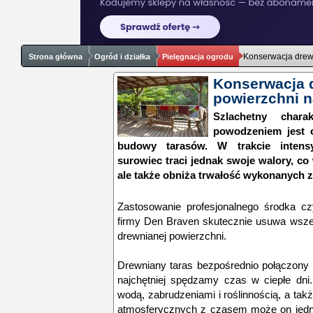
Konserwacja drewn
Strona główna
Ogród i działka
Pielęgnacja ogrodu
Konserwacja 
powierzchni n
Szlachetny char
powodzeniem jest 
budowy tarasów. W trakcie intens
surowiec traci jednak swoje walory, co
ale także obniża trwałość wykonanych z
Zastosowanie profesjonalnego środka c
firmy Den Braven skutecznie usuwa wszel
drewnianej powierzchni.
Drewniany taras bezpośrednio połączony
najchętniej spędzamy czas w ciepłe dni
wodą, zabrudzeniami i roślinnością, a tak
atmosferycznych z czasem może on jednak