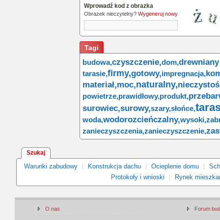
Wprowadź kod z obrazka
Obrazek nieczytelny?
Wygeneruj nowy
Tagi
czyszczenie,
drewnian
budowa,
dom,
firmy,
gotowy,
kom
tarasie,
impregnacja,
naturalny,
materiał,
moc,
nieczystoś
przebar
powietrze,
prawidłowy,
produkt,
taras
surowiec,
surowy,
szary,
słońce,
wodorozcieńczalny,
woda,
wysoki,
zab
zas
zanieczyszczenia,
zanieczyszczenie,
Szukaj
Warunki zabudowy
Konstrukcja dachu
Ocieplenie domu
Sch
Protokoły i wnioski
Rynek mieszka
O nas
Forum bu