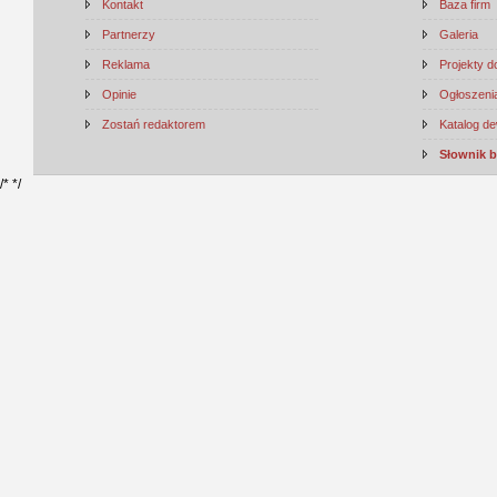
Kontakt
Baza firm
Partnerzy
Galeria
Reklama
Projekty 
Opinie
Ogłoszenia
Zostań redaktorem
Katalog d
Słownik 
/*
*/