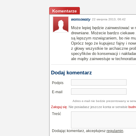
Komentarze
wonsowaty
22 sierpnia 2013, 06:42
Może lepiej będzie zainwestować w 
drewniane. Możecie bardzo ciekawe 
są lepszym rozwiązaniem, bo nie m
Oprócz tego że kupujesz fajny i now
z głowy wszystkie te archaiczne pr
specyfików do konserwacji i nakładan
ale mądry zainwestuje w technoratta
Dodaj komentarz
Podpis
E-mail
Adres e-mail nie bedzie prezentowany w serw
Zaloguj się
. Nie posiadasz jeszcze konta w serwisie
budne
Treść
Dodając komentarz, akceptujesz
regulamin
.