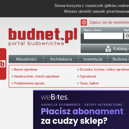
Strona korzysta z ciasteczek (plików cookies
Możesz określić warunki przechowywani
Zapisz się do newslette
Wpisz słowo
Wyb
Katalog
Aktualności
Architektura
Inwestycje
Budowa i
» Basen ogrodowy
» Drzewka, krzewy, rośliny ogrodow
» Nawierzchnie, ścieżki ogrodowe
» Ogrodzenia
» Projektowanie ogrodu
» Taras, balkon