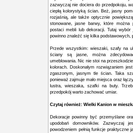
zazwyczaj nie dociera do przedpokoju, wa
ciepłą kolorystyką ścian. Beż, jasny pom
rozjaśnią, ale także optycznie powięks
stonowane, jasne barwy, które można 
postaci mebli lub dekoracji. Tutaj wybór
powinno znaleźć się kilka podstawowych,
Przede wszystkim: wieszaki, szafy na ub
ściany są jasne, można zdecydować
umeblowania. Nic nie stoi na przeszkodz
kolorach. Doskonałym rozwiązaniem jest
zgaszonym, jasnym tle ścian. Taka sza
ponieważ zajmuje mało miejsca oraz łączy
lustra, wieszaka, szafki na buty. Trz
przedpokój warto zachować umiar.
Czytaj również:
Wielki Kanion w mieszk
Dekoracje powinny być przemyślane ora
upodobań domowników. Zazwyczaj jes
powodzeniem pełnią funkcje praktyczne j