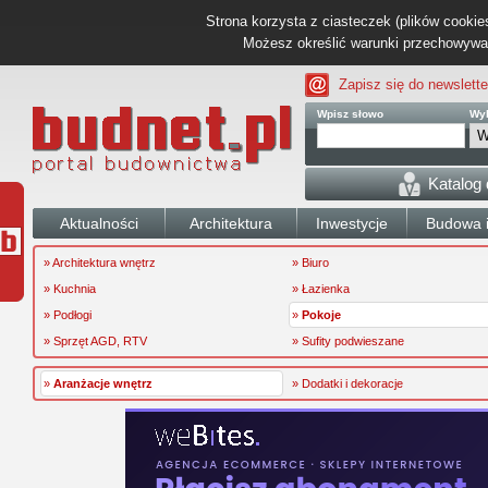
Strona korzysta z ciasteczek (plików cookies
Możesz określić warunki przechowywani
Zapisz się do newslette
Wpisz słowo
Wyb
Katalog
Aktualności
Architektura
Inwestycje
Budowa i
» Architektura wnętrz
» Biuro
» Kuchnia
» Łazienka
» Podłogi
»
Pokoje
» Sprzęt AGD, RTV
» Sufity podwieszane
»
Aranżacje wnętrz
» Dodatki i dekoracje