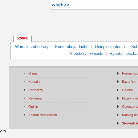
wnętrze
Szukaj
Warunki zabudowy
Konstrukcja dachu
Ocieplenie domu
Sch
Protokoły i wnioski
Rynek mieszka
O nas
Forum bu
Kontakt
Baza firm
Partnerzy
Galeria
Reklama
Projekty 
Opinie
Ogłoszenia
Zostań redaktorem
Katalog d
Słownik 
/*
*/