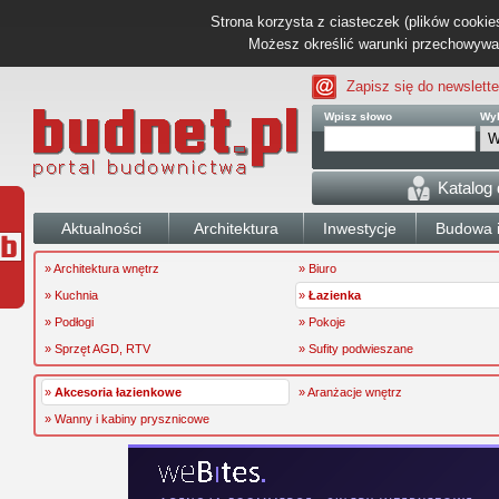
Strona korzysta z ciasteczek (plików cookies
Możesz określić warunki przechowywani
Zapisz się do newslette
Wpisz słowo
Wyb
Katalog
Aktualności
Architektura
Inwestycje
Budowa i
» Architektura wnętrz
» Biuro
» Kuchnia
»
Łazienka
» Podłogi
» Pokoje
» Sprzęt AGD, RTV
» Sufity podwieszane
»
Akcesoria łazienkowe
» Aranżacje wnętrz
» Wanny i kabiny prysznicowe