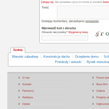
Zaloguj się
. Nie posiadasz jeszcze konta w serwisie
budne
Treść
Dodając komentarz, akceptujesz
regulamin
.
Wprowadź kod z obrazka
Obrazek nieczytelny?
Wygeneruj nowy
Szukaj
Warunki zabudowy
Konstrukcja dachu
Ocieplenie domu
Sch
Protokoły i wnioski
Rynek mieszka
O nas
Forum bu
Kontakt
Baza firm
Partnerzy
Galeria
Reklama
Projekty 
Opinie
Ogłoszenia