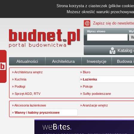
Strona korzysta z ciasteczek (plików cookies
Możesz określić warunki przechowywani
Zapisz się do newslette
Wpisz słowo
Wyb
Katalog
Aktualności
Architektura
Inwestycje
Budowa i
» Architektura wnętrz
» Biuro
» Kuchnia
»
Łazienka
» Podłogi
» Pokoje
» Sprzęt AGD, RTV
» Sufity podwieszane
» Akcesoria łazienkowe
» Aranżacje wnętrz
»
Wanny i kabiny prysznicowe