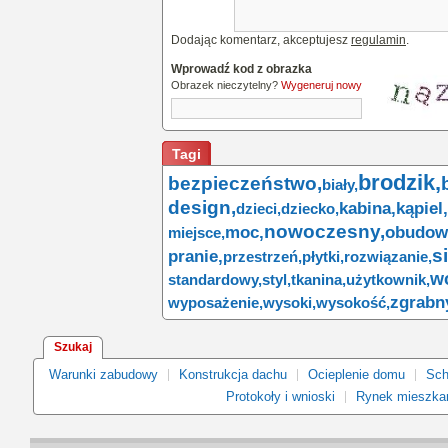
Dodając komentarz, akceptujesz
regulamin
.
Wprowadź kod z obrazka
Obrazek nieczytelny?
Wygeneruj nowy
Tagi
brodzik,
bezpieczeństwo,
biały,
design,
kabina,
kąpiel,
dzieci,
dziecko,
nowoczesny,
moc,
obudow
miejsce,
s
pranie,
przestrzeń,
płytki,
rozwiązanie,
w
standardowy,
styl,
tkanina,
użytkownik,
zgrabn
wyposażenie,
wysoki,
wysokość,
Szukaj
Warunki zabudowy
Konstrukcja dachu
Ocieplenie domu
Sch
Protokoły i wnioski
Rynek mieszka