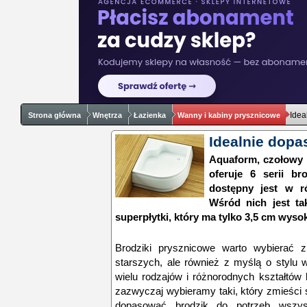
Idea
Strona główna
Wnętrza
Łazienka
Wanny i kabiny prysznicowe
Idealnie dopa
Aquaform, czołowy 
oferuje 6 serii b
dostępny jest w r
Wśród nich jest t
superpłytki, który ma tylko 3,5 cm wyso
Brodziki prysznicowe warto wybierać 
starszych, ale również z myślą o stylu
wielu rodzajów i różnorodnych kształtów
zazwyczaj wybieramy taki, który zmieści 
dopasować brodzik do potrzeb wszys