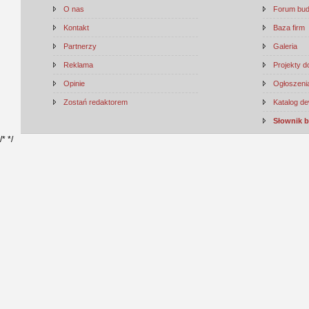
O nas
Forum bu
Kontakt
Baza firm
Partnerzy
Galeria
Reklama
Projekty 
Opinie
Ogłoszenia
Zostań redaktorem
Katalog d
Słownik 
/*
*/