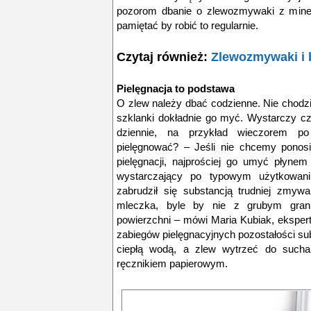
pozorom dbanie o zlewozmywaki z minera
pamiętać by robić to regularnie.
Czytaj również:
Zlewozmywaki i b
Pielęgnacja to podstawa
O zlew należy dbać codzienne. Nie chodzi
szklanki dokładnie go myć. Wystarczy c
dziennie, na przykład wieczorem p
pielęgnować? – Jeśli nie chcemy ponos
pielęgnacji, najprościej go umyć płyne
wystarczający po typowym użytkowani
zabrudził się substancją trudniej zmy
mleczka, byle by nie z grubym gran
powierzchni – mówi Maria Kubiak, eksper
zabiegów pielęgnacyjnych pozostałości s
ciepłą wodą, a zlew wytrzeć do such
ręcznikiem papierowym.