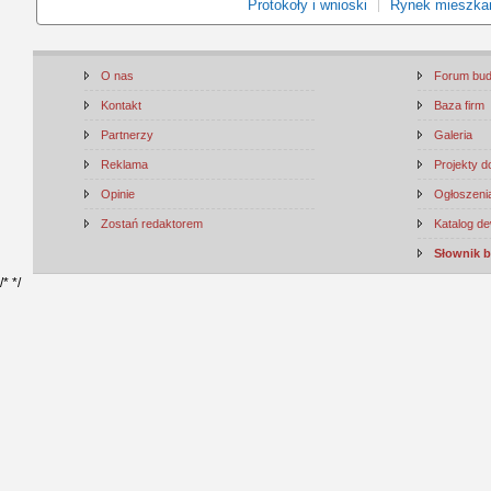
Protokoły i wnioski
Rynek mieszka
O nas
Forum bu
Kontakt
Baza firm
Partnerzy
Galeria
Reklama
Projekty 
Opinie
Ogłoszenia
Zostań redaktorem
Katalog d
Słownik 
/*
*/