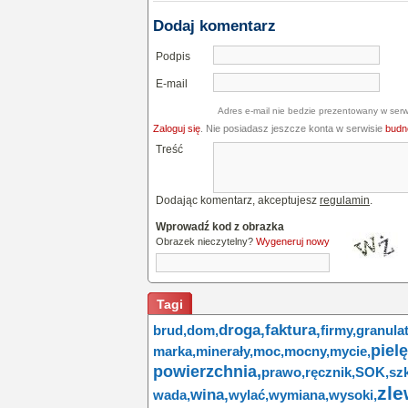
Dodaj komentarz
Podpis
E-mail
Adres e-mail nie bedzie prezentowany w serw
Zaloguj się
. Nie posiadasz jeszcze konta w serwisie
budne
Treść
Dodając komentarz, akceptujesz
regulamin
.
Wprowadź kod z obrazka
Obrazek nieczytelny?
Wygeneruj nowy
Tagi
droga,
faktura,
brud,
dom,
firmy,
granulat
piel
marka,
minerały,
moc,
mocny,
mycie,
powierzchnia,
prawo,
ręcznik,
SOK,
szk
zle
wina,
wada,
wylać,
wymiana,
wysoki,