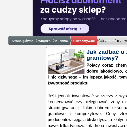
Jak zadbać o zle
Strona główna
Wnętrza
Kuchnia
Zlewozmywaki
Jak zadbać o
granitowy?
Polacy coraz chętn
dobre jakościowo, kt
I nic dziwnego – im lepsza jakość, ty
żywotność produktu.
Jeśli jednak inwestować w rzeczy z wysok
konserwować czy pielęgnować, żeby nie 
stracić gwarancji. Takim dobrem luksus
granitowe i kompozytowe. Ceny zle
producentów sięgają blisko tysiąca złotyc
nawet kilka tysięcy. Tak droga inwestycj