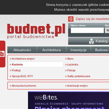
Strona korzysta z ciasteczek (plików cookies
Możesz określić warunki przechowywani
Zapisz się do newslette
Wpisz słowo
Wyb
Katalog
Aktualności
Architektura
Inwestycje
Budowa i
» Architektura wnętrz
» Biuro
»
Kuchnia
» Łazienka
» Podłogi
» Pokoje
» Sprzęt AGD, RTV
» Sufity podwieszane
» Akcesoria kuchenne
» Aranżacje wnętrz