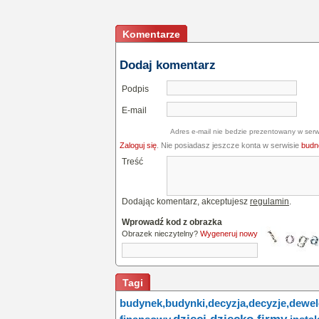
Komentarze
Dodaj komentarz
Podpis
E-mail
Adres e-mail nie bedzie prezentowany w serw
Zaloguj się
. Nie posiadasz jeszcze konta w serwisie
budne
Treść
Dodając komentarz, akceptujesz
regulamin
.
Wprowadź kod z obrazka
Obrazek nieczytelny?
Wygeneruj nowy
Tagi
budynek,
budynki,
decyzja,
decyzje,
dewel