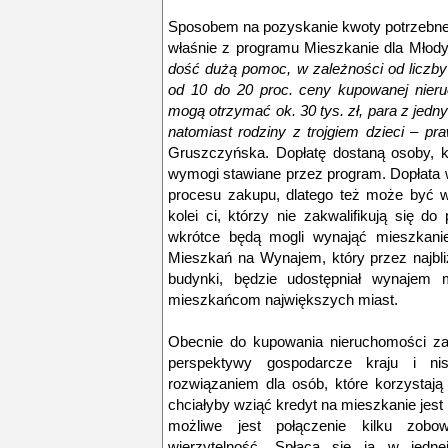
Sposobem na pozyskanie kwoty potrzebnej
właśnie z programu Mieszkanie dla Młod
dość dużą pomoc, w zależności od liczby 
od 10 do 20 proc. ceny kupowanej nier
mogą otrzymać ok. 30 tys. zł, para z jednym
natomiast rodziny z trojgiem dzieci – pr
Gruszczyńska. Dopłatę dostaną osoby, kt
wymogi stawiane przez program. Dopłata
procesu zakupu, dlatego też może być w
kolei ci, którzy nie zakwalifikują się 
wkrótce będą mogli wynająć mieszkani
Mieszkań na Wynajem, który przez najbli
budynki, będzie udostępniał wynajem 
mieszkańcom największych miast.
Obecnie do kupowania nieruchomości za
perspektywy gospodarcze kraju i ni
rozwiązaniem dla osób, które korzystają
chciałyby wziąć kredyt na mieszkanie jest 
możliwe jest połączenie kilku zobo
wierzytelność. Spłaca się ją w jedne