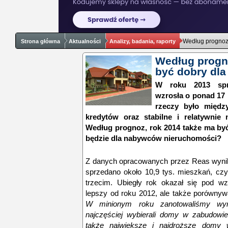
Według prognoz,
Strona główna
Aktualności
Analizy, badania, raporty
Według progno
być dobry dl
W roku 2013 spr
wzrosła o ponad 17 
rzeczy było międz
kredytów oraz stabilne i relatywnie
Według prognoz, rok 2014 także ma być
będzie dla nabywców nieruchomości?
Z danych opracowanych przez Reas wynik
sprzedano około 10,9 tys. mieszkań, czyl
trzecim. Ubiegły rok okazał się pod wzg
lepszy od roku 2012, ale także porówny
W minionym roku zanotowaliśmy wyra
najczęściej wybierali domy w zabudowie 
także największe i najdroższe domy w