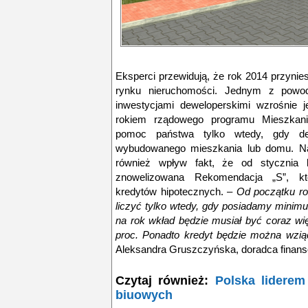
Eksperci przewidują, że rok 2014 przynie
rynku nieruchomości. Jednym z powodó
inwestycjami deweloperskimi wzrośnie
rokiem rządowego programu Mieszkanie
pomoc państwa tylko wtedy, gdy d
wybudowanego mieszkania lub domu. N
również wpływ fakt, że od stycznia
znowelizowana Rekomendacja „S”, któ
kredytów hipotecznych. –
Od początku r
liczyć tylko wtedy, gdy posiadamy minim
na rok wkład będzie musiał być coraz wi
proc. Ponadto kredyt będzie można wzi
Aleksandra Gruszczyńska, doradca finan
Czytaj również:
Polska lidere
biuowych