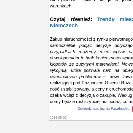
warunkach.
Czytaj również:
Trendy mie
Niemczech
Zakup nieruchomości z rynku pierwotnego
samodzielnie podjąć decyzje dotyczą
przypadkach możemy mieć wpływ na
deweloperskim to brak konieczności wprow
kłopotów ze zużytymi materiałami. Nowe 
rękojmią, która pozwala nam na ubieg
ewentualnych problemów
– mówi Dawid
realizującej pod Poznaniem Osiedle Rozal
dość ustabilizowany, a ceny nieruchomośc
czeka wciąż z decyzją o zakupie. Według 
domy będzie rósł szybciej niż podaż, co
Odwiedź nas też na Facebooku
2014-05-07