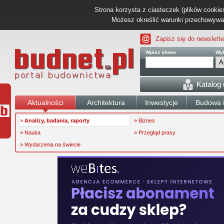
Strona korzysta z ciasteczek (plików cookies
Możesz określić warunki przechowywani
Zapisz się do newslette
Wpisz słowo
Wyb
Katalog
Aktualności
Architektura
Inwestycje
Budowa i
»
Analizy, badania, raporty
» Biznes
» Nauka
» Przegląd prasy
» Wydarzenia na świecie