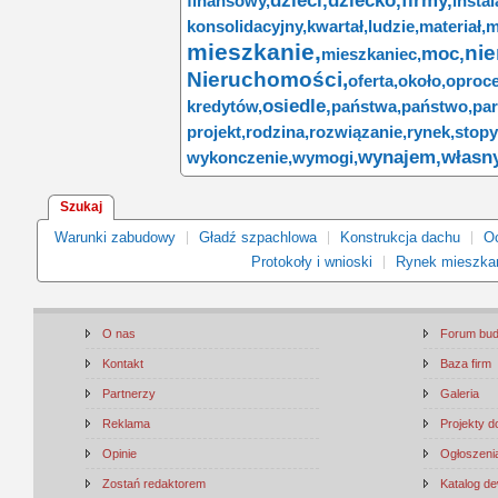
dzieci,
dziecko,
firmy,
finansowy,
instal
konsolidacyjny,
kwartał,
ludzie,
materiał,
mieszkanie,
ni
moc,
mieszkaniec,
Nieruchomości,
oferta,
około,
oproce
osiedle,
kredytów,
państwa,
państwo,
par
projekt,
rodzina,
rozwiązanie,
rynek,
sto
wynajem,
własny
wykonczenie,
wymogi,
Szukaj
Warunki zabudowy
Gładź szpachlowa
Konstrukcja dachu
Oc
Protokoły i wnioski
Rynek mieszka
O nas
Forum bu
Kontakt
Baza firm
Partnerzy
Galeria
Reklama
Projekty 
Opinie
Ogłoszenia
Zostań redaktorem
Katalog d