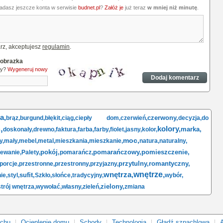
iadasz jeszcze konta w serwisie
budnet.pl
?
Załóż je
już teraz
w mniej niż minutę
.
rz, akceptujesz
regulamin
.
 obrazka
ny?
Wygeneruj nowy
a,
czerwony,
brąz,
burgund,
błękit,
ciąg,
ciepły dom,
czerwień,
decyzja,
do
,
kolory,
marka,
doskonały,
drewno,
faktura,
farba,
farby,
fiolet,
jasny,
kolor,
moc,
y,
mały,
mebel,
metal,
mieszkania,
mieszkanie,
natura,
naturalny,
pokój,
pomarańczowy,
pomieszczenie,
ewanie,
Palety,
pomarańcz,
przytulny,
romantyczny,
porcje,
przestronne,
przestronny,
przyjazny,
wnętrza,
wnętrze,
sufit,
ie,
styl,
Szkło,
słońce,
tradycyjny,
wybór,
zielony,
trój wnętrza,
wywołać,
własny,
zieleń,
zmiana
achu
Ocieplenie domu
Schody
Technologia
Gładź szpachlowa