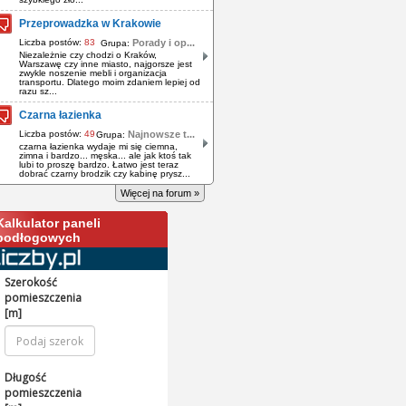
Przeprowadzka w Krakowie
Liczba postów:
83
Porady i op...
Grupa:
Niezależnie czy chodzi o Kraków,
Warszawę czy inne miasto, najgorsze jest
zwykle noszenie mebli i organizacja
transportu. Dlatego moim zdaniem lepiej od
razu sz...
Czarna łazienka
Liczba postów:
49
Najnowsze t...
Grupa:
czarna łazienka wydaje mi się ciemna,
zimna i bardzo... męska... ale jak ktoś tak
lubi to proszę bardzo. Łatwo jest teraz
dobrać czarny brodzik czy kabinę prysz...
Więcej na forum »
Kalkulator paneli
podłogowych