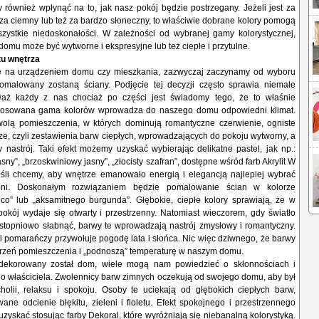
również wpłynąć na to, jak nasz pokój będzie postrzegany. Jeżeli jest za
 za ciemny lub też za bardzo słoneczny, to właściwie dobrane kolory pomogą
zystkie niedoskonałości. W zależności od wybranej gamy kolorystycznej,
omu może być wytworne i ekspresyjne lub też ciepłe i przytulne.
tu wnętrza
ię na urządzeniem domu czy mieszkania, zazwyczaj zaczynamy od wyboru
pomalowany zostaną ściany. Podjęcie tej decyzji często sprawia niemałe
waż każdy z nas chociaż po części jest świadomy tego, że to właśnie
tosowana gama kolorów wprowadza do naszego domu odpowiedni klimat.
wolą pomieszczenia, w których dominują romantyczne czerwienie, ogniste
ze, czyli zestawienia barw ciepłych, wprowadzających do pokoju wytworny, a
 nastrój. Taki efekt możemy uzyskać wybierając delikatne pastel, jak np.:
ny”, „brzoskwiniowy jasny”, „złocisty szafran”, dostępne wśród farb Akrylit W
eśli chcemy, aby wnętrze emanowało energią i elegancją najlepiej wybrać
ieni. Doskonałym rozwiązaniem będzie pomalowanie ścian w kolorze
nco” lub „aksamitnego burgunda”. Głębokie, ciepłe kolory sprawiają, że w
okój wydaje się otwarty i przestrzenny. Natomiast wieczorem, gdy światło
stopniowo słabnąć, barwy te wprowadzają nastrój zmysłowy i romantyczny.
 i pomarańczy przywołuje pogodę lata i słońca. Nic więc dziwnego, że barwy
strzeń pomieszczenia i „podnoszą” temperaturę w naszym domu.
 udekorowany został dom, wiele mogą nam powiedzieć o skłonnościach i
o właściciela. Zwolennicy barw zimnych oczekują od swojego domu, aby był
olii, relaksu i spokoju. Osoby te uciekają od głębokich ciepłych barw,
ane odcienie błękitu, zieleni i fioletu. Efekt spokojnego i przestrzennego
yskać stosując farby Dekoral, które wyróżniają się niebanalną kolorystyką.