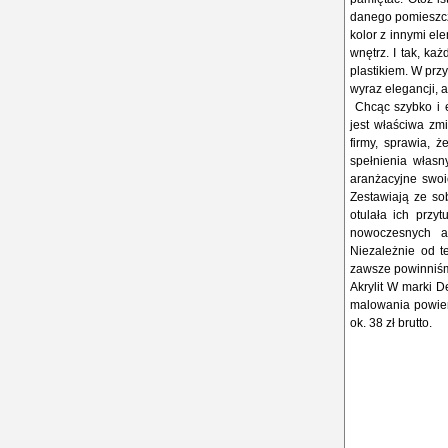
danego pomieszcz
kolor z innymi el
wnętrz. I tak, ka
plastikiem. W prz
wyraz elegancji, a
Chcąc szybko i e
jest właściwa zmi
firmy, sprawia,
spełnienia własn
aranżacyjne swoic
Zestawiają ze sob
otulała ich przy
nowoczesnych ar
Niezależnie od te
zawsze powinniśm
Akrylit W marki 
malowania powierz
ok. 38 zł brutto.