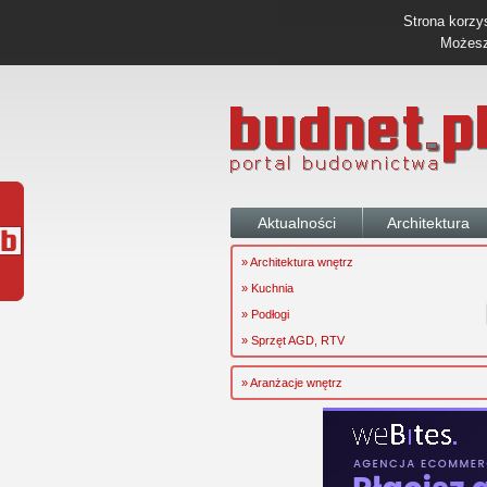
Strona korzys
Możesz 
Aktualności
Architektura
» Architektura wnętrz
» Kuchnia
» Podłogi
» Sprzęt AGD, RTV
» Aranżacje wnętrz