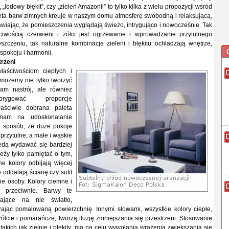
„lodowy błękit”, czy „zieleń Amazonii” to tylko kilka z wielu propozycji wśród
aleta barw zimnych kreuje w naszym domu atmosferę swobodną i relaksującą,
wiając, że pomieszczenia wyglądają świeżo, intrygująco i nowocześnie. Tak
iwością czerwieni i żółci jest ogrzewanie i wprowadzanie przytulnego
szczeniu, tak naturalne kombinacje zieleni i błękitu ochładzają wnętrze,
spokoju i harmonii.
rzeni
łaściwościom ciepłych i
możemy nie tylko tworzyć
am nastrój, ale również
orygować proporcje
aściwie dobrana paleta
nam na udoskonalanie
ki sposób, że duże pokoje
 przytulne, a małe i wąskie
ędą wydawać się bardziej
eży tylko pamiętać o tym,
ne kolory odbijają więcej
e oddalają ścianę czy sufit
ie osoby. Kolory ciemne i
 przeciwnie. Barwy te
dające na nie światło,
iżając pomalowaną powierzchnię. Innymi słowami, wszystkie kolory ciepłe,
 żółcie i pomarańcze, tworzą iluzję zmniejszania się przestrzeni. Stosowanie
takich jak zielnie i błękity, ma na celu wywołania wrażenia zwiększania się