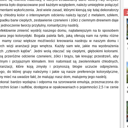
enia było dopracowane pod każdym względem, należy umiejętnie połączyć
ementami wykończenia. Jest wiele zasad, którymi kierują się tutaj dekoratorzy
żdy chłodny kolor o intensywnym odcieniu należy łączyć z metalem, szkłem,
ypadku barw ciepłych, zestawienie czerwieni i żółci z ciemnym drewnem daje
 jednoczenie tworzy przytulny, romantyczny nastrój.
fektownie zmienić wystrój naszego domu, najłatwiejszym na to sposobem
ana jego kolorystyki. Bogata paleta farb, jaką oferują nam na rynku różne
 że mamy coraz większe możliwości kreowania nastroju w naszym domu i
ych wizji aranżacji jego wnętrza. Każdy sam wie, jakie ma wyobrażenia
h „czterech kątów”. Jedni wolą otaczać się ciepłymi, głębokimi kolorami.
ą przeróżne odcienie czerwieni, żółci i brązu, tak kreując przestrzeń, aby
tulnym i przyjaznym klimatem. Inni natomiast są zwolennikami chłodnych,
anżacji, które koją zmysły i przynoszą błogie uczucie odprężenia.
go, do której grupy należymy i jakie są nasze preferencje kolorystyczne,
y mieć na uwadze fakt, że malując nasz dom, malujemy jego nastrój.
Dekoral: bardzo wydajna i odporna na szorowanie emulsja, przeznaczona do
chni ścian i sufitów, dostępna w opakowaniach o pojemności 2,5 l w cenie