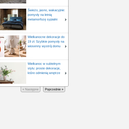
Świeżo, jasno, wakacyjnie:
pomysły na letnią
metamorfozę sypialni
Wielkanocne dekoracje do
19 zł. Szybkie pomysły na
wiosenny wystrój domu
Wielkanoc w subtelnym
stylu: proste dekoracje,
które odmienią wnętrze
« Następne
Poprzednie »