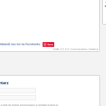
Odwiedź nas też na Facebooku
Save
Źródło: E.C.H.O. Communications / budnet.pl
ntarz
 e-mail nie bedzie prezentowany w serwisie budnet.pl