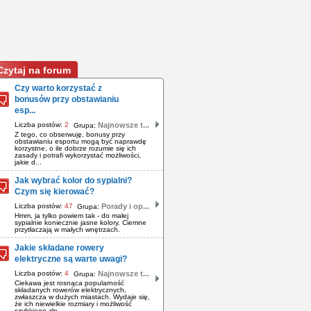
Czytaj na forum
Czy warto korzystać z
bonusów przy obstawianiu
esp...
Liczba postów:
2
Najnowsze t...
Grupa:
Z tego, co obserwuję, bonusy przy
obstawianiu esportu mogą być naprawdę
korzystne, o ile dobrze rozumie się ich
zasady i potrafi wykorzystać możliwości,
jakie d...
Jak wybrać kolor do sypialni?
Czym się kierować?
Liczba postów:
47
Porady i op...
Grupa:
Hmm, ja tylko powiem tak - do małej
sypialnie koniecznie jasne kolory. Ciemne
przytłaczają w małych wnętrzach.
Jakie składane rowery
elektryczne są warte uwagi?
Liczba postów:
4
Najnowsze t...
Grupa:
Ciekawa jest rosnąca popularność
składanych rowerów elektrycznych,
zwłaszcza w dużych miastach. Wydaje się,
że ich niewielkie rozmiary i możliwość
szybkiego zło...