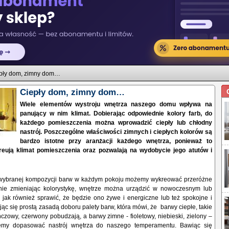
pły dom, zimny dom…
Ciepły dom, zimny dom…
Wiele elementów wystroju wnętrza naszego domu wpływa na
panujący w nim klimat. Dobierając odpowiednie kolory farb, do
każdego pomieszczenia można wprowadzić ciepły lub chłodny
nastrój. Poszczególne właściwości zimnych i ciepłych kolorów są
bardzo istotne przy aranżacji każdego wnętrza, ponieważ to
reują klimat pomieszczenia oraz pozwalają na wydobycie jego atutów i
 wybranej kompozycji barw w każdym pokoju możemy wykreować przeróżne
tnie zmieniając kolorystykę, wnętrze można urządzić w nowoczesnym lub
, jak również sprawić, że będzie ono żywe i energiczne lub też spokojne i
ując się prostą zasadą doboru palety barw, która mówi, że barwy ciepłe, takie
ńczowy, czerwony pobudzają, a barwy zimne - fioletowy, niebieski, zielony –
emy dopasować nastrój wnętrza do naszego temperamentu. Bawiąc się