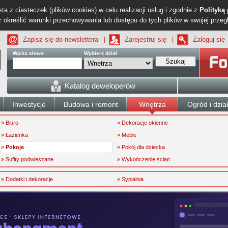
ta z ciasteczek (plików cookies) w celu realizacji usług i zgodnie z
Polityką
określić warunki przechowywania lub dostępu do tych plików w swojej przeg
Zapisz się do newslettera
|
Zarejestruj się
|
Zaloguj się
Wpisz słowo
Wybierz dział
Szukaj
Katalog deweloperów
Inwestycje
Budowa i remont
Wnętrza
Ogród i dzia
» Biuro
» Dekoracje okienne
» Łazienka
» Meble
»
Pokoje
» Pokój dla dziecka
» Sufity podwieszane
» Wykończenie ścian
» Dodatki i dekoracje
» Sypialnia