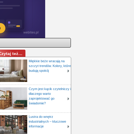
Czytaj też…
Miękkie beże wracają na
szczyt trendów. Kolory, które
budują spokój
Czym jest kącik czytelniczy i
dlaczego warto
zaprojektować go
świadomie?
Lustra do wnętrz
industrialnych – kluczowe
informacje