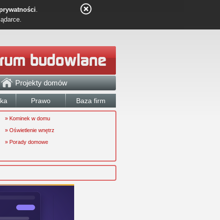
 prywatności
.
lądarce.
Projekty domów
łka
Prawo
Baza firm
» Kominek w domu
» Oświetlenie wnętrz
» Porady domowe