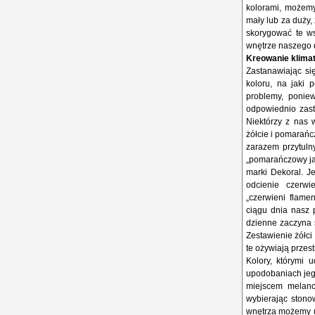
kolorami, możemy 
mały lub za duży,
skorygować te ws
wnętrze naszego d
Kreowanie klima
Zastanawiając s
koloru, na jaki 
problemy, ponie
odpowiednio zas
Niektórzy z nas 
żółcie i pomarańc
zarazem przytulny
„pomarańczowy jas
marki Dekoral. J
odcienie czerw
„czerwieni flame
ciągu dnia nasz p
dzienne zaczyna 
Zestawienie żółci
te ożywiają prze
Kolory, którymi
upodobaniach jeg
miejscem melanch
wybierając stonow
wnętrza możemy uz