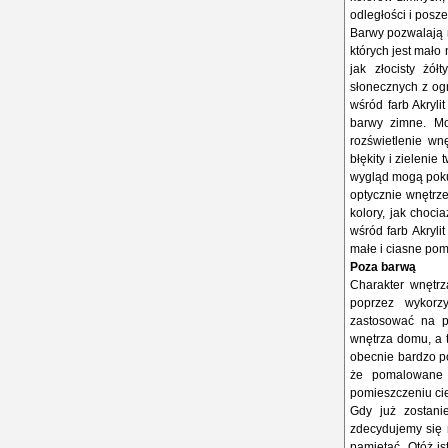
odległości i posze
Barwy pozwalają 
których jest mało
jak złocisty żó
słonecznych z og
wśród farb Akryl
barwy zimne. Mo
rozświetlenie wn
błękity i zieleni
wygląd mogą pokus
optycznie wnętrze
kolory, jak choci
wśród farb Akryli
małe i ciasne pom
Poza barwą
Charakter wnętr
poprzez wykorz
zastosować na po
wnętrza domu, a t
obecnie bardzo po
że pomalowane 
pomieszczeniu ciep
Gdy już zostani
zdecydujemy się n
pamiętać. Otóż is