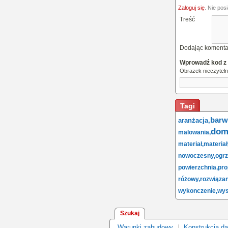
Zaloguj się
. Nie pos
Treść
Dodając komenta
Wprowadź kod z
Obrazek nieczytel
Tagi
barw
aranżacja,
dom
malowania,
materiał,
materiał
nowoczesny,
ogrz
powierzchnia,
pro
różowy,
rozwiązan
wykonczenie,
wys
Szukaj
Warunki zabudowy
Konstrukcja d