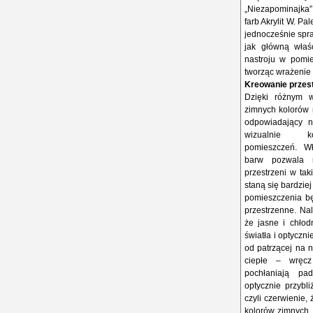
„Niezapominajka”, 
farb Akrylit W. P
jednocześnie spra
jak główną właśc
nastroju w pomie
tworząc wrażenie 
Kreowanie przest
Dzięki różnym w
zimnych kolorów 
odpowiadający n
wizualnie k
pomieszczeń. Wł
barw pozwala 
przestrzeni w ta
staną się bardziej
pomieszczenia b
przestrzenne. Nal
że jasne i chłod
światła i optyczni
od patrzącej na n
ciepłe – wręcz
pochłaniają pa
optycznie przybl
czyli czerwienie,
kolorów zimnych, 