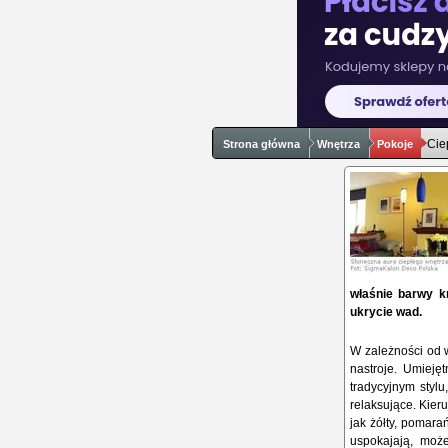
Cie
Strona główna
Wnętrza
Pokoje
właśnie barwy k
ukrycie wad.
W zależności od
nastroje. Umieję
tradycyjnym stylu
relaksujące. Kier
jak żółty, pomara
uspokajają, moż