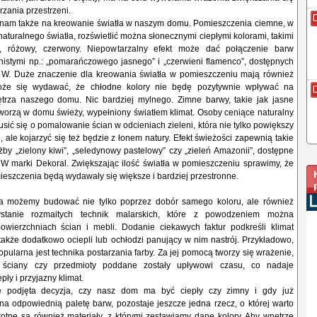
rzania przestrzeni.
nam także na kreowanie światła w naszym domu. Pomieszczenia ciemne, w
 naturalnego światła, rozświetlić można słonecznymi ciepłymi kolorami, takimi
łty, różowy, czerwony. Niepowtarzalny efekt może dać połączenie barw
nistymi np.: „pomarańczowego jasnego” i „czerwieni flamenco”, dostępnych
it W. Duże znaczenie dla kreowania światła w pomieszczeniu mają również
że się wydawać, że chłodne kolory nie będę pozytywnie wpływać na
ętrza naszego domu. Nic bardziej mylnego. Zimne barwy, takie jak jasne
e tworzą w domu świeży, wypełniony światłem klimat. Osoby ceniące naturalny
ić się o pomalowanie ścian w odcieniach zieleni, która nie tylko powiększy
, ale kojarzyć się też będzie z łonem natury. Efekt świeżości zapewnią takie
ażby „zielony kiwi”, „seledynowy pastelowy” czy „zieleń Amazonii”, dostępne
t W marki Dekoral. Zwiększając ilość światła w pomieszczeniu sprawimy, że
ieszczenia będą wydawały się większe i bardziej przestronne.
za możemy budować nie tylko poprzez dobór samego koloru, ale również
ystanie rozmaitych technik malarskich, które z powodzeniem można
wierzchniach ścian i mebli. Dodanie ciekawych faktur podkreśli klimat
akże dodatkowo ociepli lub ochłodzi panujący w nim nastrój. Przykładowo,
pularna jest technika postarzania farby. Za jej pomocą tworzy się wrażenie,
ściany czy przedmioty poddane zostały upływowi czasu, co nadaje
ły i przyjazny klimat.
e podjęta decyzja, czy nasz dom ma być ciepły czy zimny i gdy już
a odpowiednią paletę barw, pozostaje jeszcze jedna rzecz, o której warto
totne są również materiały, z którymi zestawiamy dane kolory. Aby wnętrze