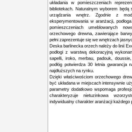
układania w pomieszczeniach reprezen
bibliotekach. Naturalnym wyborem będą s
urządzania wnętrz. Zgodnie z mod
eksperymentowania w aranżacji, podłoga
pomieszczeniach umeblowanych nowoc
orzechowego drewna, zawierające barwy
pełni zaprezentuje się we wnętrzach jasnyc
Deska barlinecka orzech należy do linii Exc
podłogi z warstwą dekoracyjną wykonan
sapelli, iroko, merbau, padouk, doussi
podłóg potwierdza 30 letnia gwarancja 
najdłuższych na rynku.
Dzięki właściwościom orzechowego drew
być układana w miejscach intensywnie uż
parametry dodatkowo wspomaga profesjon
charakteryzuje nietuzinkowa wzorzy
indywidualny charakter aranżacji każdego