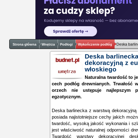
Deska barlin
Strona główna
Wnętrza
Podłogi
Wykończenie podłóg
Deska barlinecka
dekoracyjną z e
włoskiego
Naturalna twardość to j
cech podłóg drewnianych. Trwałość w 
orzech nie ustępuje najlepszym
egzotycznym.
Deska barlinecka z warstwą dekoracyjną 
posiada najistotniejsze cechy jakich moż
twardość, wysoką jakość wykonania i szl
jest właściwość naturalnej odporności d
Twardość warstwy dekoracyjnej desk