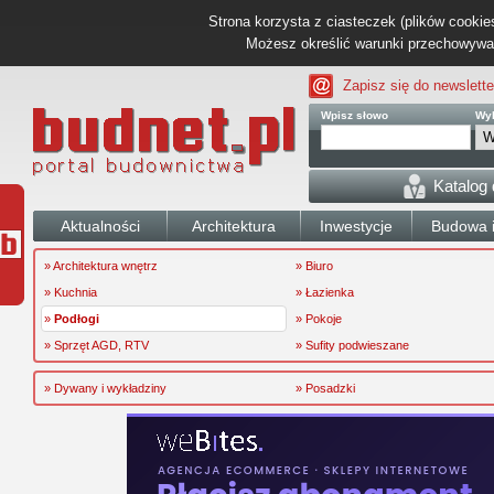
Strona korzysta z ciasteczek (plików cookies
Możesz określić warunki przechowywani
Zapisz się do newslette
Wpisz słowo
Wyb
Katalog
Aktualności
Architektura
Inwestycje
Budowa i
» Architektura wnętrz
» Biuro
» Kuchnia
» Łazienka
»
Podłogi
» Pokoje
» Sprzęt AGD, RTV
» Sufity podwieszane
» Dywany i wykładziny
» Posadzki