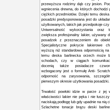
przewyższa rodzimy dąb czy jesion. Podł
wgniecenia drewna, do których dochodzi 
ciężkich przedmiotów. Dzięki temu deska 
posadzki predysponowana jest do układa
użytkowanych, takich jak przedpokoje czy
Uniwersalność wykorzystania oraz t
zwiększa profesjonalny lakier, używany 
posadzek z przeznaczeniem do obiekt
Specjalistyczne pokrycie lakierowe ch
wyższą niż standardowa odpornością na ś
temu deska barlinecka orzech może 
schodach, czy w ciągach komunikacy
docenią także posiadacze czworo
wzbogacony jest o formułę Anti- Scratch
odporność na zarysowania, szczegól
pierwszym okresie użytkowania posadzki.
Trwałość powłoki idzie w parze z jej w
właściwości lakier nie pęka i nie łuszczy
naciskają podłogę lub gdy upadnie na nią c
Szlachetne tonacje brązu deski barlin