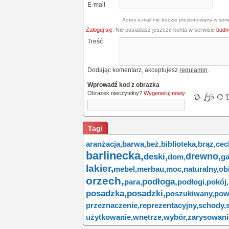
E-mail
Adres e-mail nie bedzie prezentowany w serw
Zaloguj się
. Nie posiadasz jeszcze konta w serwisie
budne
Treść
Dodając komentarz, akceptujesz
regulamin
.
Wprowadź kod z obrazka
Obrazek nieczytelny?
Wygeneruj nowy
Tagi
aranżacja,
barwa,
beż,
biblioteka,
brąz,
cec
barlinecka,
drewno,
deski,
dom,
ga
lakier,
mebel,
merbau,
moc,
naturalny,
ob
orzech,
podłoga,
para,
podłogi,
pokój,
posadzka,
posadzki,
poszukiwany,
pow
przeznaczenie,
reprezentacyjny,
schody,
użytkowanie,
wnętrze,
wybór,
zarysowani