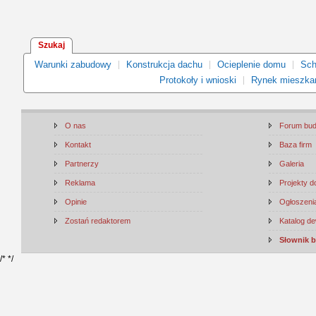
Szukaj
Warunki zabudowy
Konstrukcja dachu
Ocieplenie domu
Sch
Protokoły i wnioski
Rynek mieszka
O nas
Forum bu
Kontakt
Baza firm
Partnerzy
Galeria
Reklama
Projekty 
Opinie
Ogłoszenia
Zostań redaktorem
Katalog d
Słownik 
/*
*/