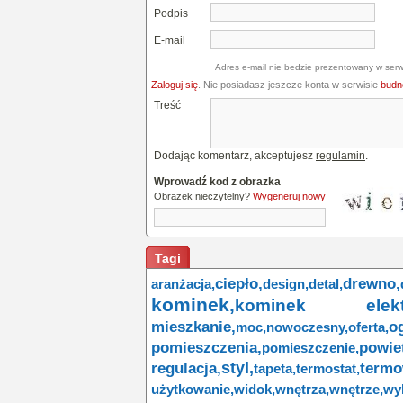
Podpis
E-mail
Adres e-mail nie bedzie prezentowany w serw
Zaloguj się
. Nie posiadasz jeszcze konta w serwisie
budne
Treść
Dodając komentarz, akceptujesz
regulamin
.
Wprowadź kod z obrazka
Obrazek nieczytelny?
Wygeneruj nowy
Tagi
ciepło,
drewno,
aranżacja,
design,
detal,
kominek,
kominek elektr
mieszkanie,
o
moc,
nowoczesny,
oferta,
pomieszczenia,
powie
pomieszczenie,
styl,
regulacja,
termo
tapeta,
termostat,
użytkowanie,
widok,
wnętrza,
wnętrze,
wy