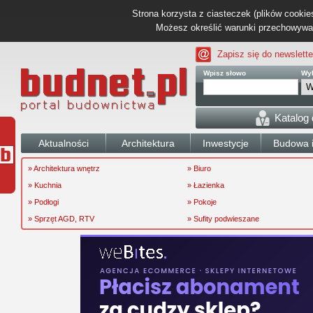
Strona korzysta z ciasteczek (plików cookies
Możesz określić warunki przechowywani
Zapisz się do newslette
Wpisz słowo
Wyb
Katalog
Aktualności
Architektura
Inwestycje
Budowa i
» Architektura wnętrz
» Biuro
» Kuchnia
» Łazienka
» Podłogi
» Pokoje
» Sprzęt AGD, RTV
» Sufity podwieszane