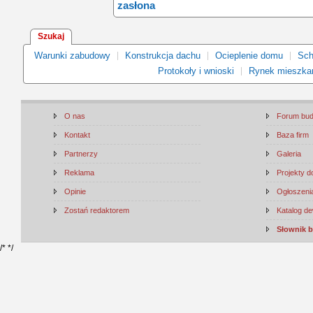
zasłona
Szukaj
Warunki zabudowy
Konstrukcja dachu
Ocieplenie domu
Sch
Protokoły i wnioski
Rynek mieszka
O nas
Forum bu
Kontakt
Baza firm
Partnerzy
Galeria
Reklama
Projekty 
Opinie
Ogłoszenia
Zostań redaktorem
Katalog d
Słownik 
/*
*/