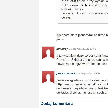
a ja widziałem duży wybór k
http://www.lechma.com.pl/
w 
w bloku bo na
pewno miałbym takie nowocze
domku.
Zgadzam się z januarrym! Ta firma 
jakosc!
januarry
10 czerwca 2015, 13:58
a ja widziałem duży wybór kominków 
Poznaniu. Szkoda że mieszkam w bl
nowoczesne ogrzewanie kominkowe
janusz_nowak
12 maja 2015, 15:34
pięknie wyglądają kominki elektrycz
http://www.wilinski.pl/ mi taki zamo
oryginalnie wygląda w bloku. Jest tak
dokładać drewna, nie jest pracochłon
Dodaj komentarz