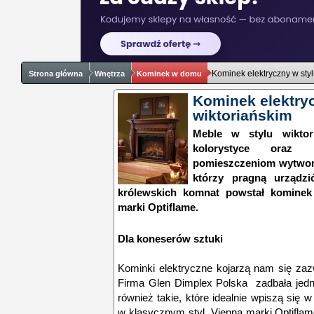
Kominek elektryczny w styl
Strona główna
Wnętrza
Kominek w domu
Kominek elektryc
wiktoriańskim
Meble w stylu wiktor
kolorystyce oraz 
pomieszczeniom wytworn
którzy pragną urządz
królewskich komnat powstał kominek
marki Optiflame.
Dla koneserów sztuki
Kominki elektryczne kojarzą nam się z
Firma Glen Dimplex Polska zadbała jedna
również takie, które idealnie wpiszą się
w klasycznym styl. Vienna marki Optiflam