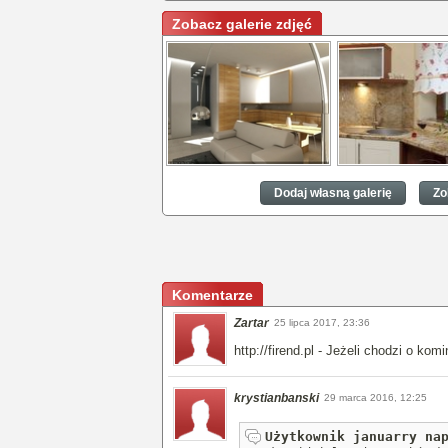
Zobacz galerie zdjęć
Aranżacje kuchni
Aranżacje kuchni
Dodaj własną galerię
Zo
Komentarze
Zartar
25 lipca 2017, 23:36
http://firend.pl - Jeżeli chodzi o kom
krystianbanski
29 marca 2016, 12:25
Użytkownik januarry na