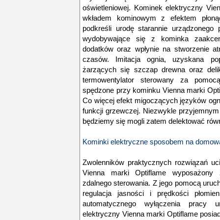
oświetleniowej. Kominek elektryczny Vie
wkładem kominowym z efektem płonąc
podkreśli urodę starannie urządzonego 
wydobywające się z kominka zaakcen
dodatków oraz wpłynie na stworzenie at
czasów. Imitacja ognia, uzyskana po
żarzących się szczap drewna oraz deli
termowentylator sterowany za pomocą 
spędzone przy kominku Vienna marki Opti
Co więcej efekt migoczących języków og
funkcji grzewczej. Niezwykle przyjemnym
będziemy się mogli zatem delektować równi
Kominki elektryczne sposobem na domow
Zwolenników praktycznych rozwiązań uci
Vienna marki Optiflame wyposażony zo
zdalnego sterowania. Z jego pomocą uruc
regulacja jasności i prędkości płomien
automatycznego wyłączenia pracy u
elektryczny Vienna marki Optiflame posia