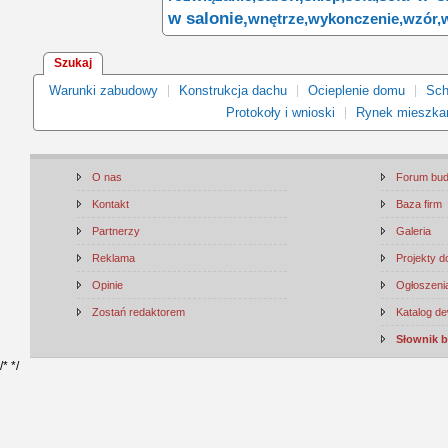
w salonie,
wnętrze,
wykonczenie,
wzór,
Szukaj
Warunki zabudowy
Konstrukcja dachu
Ocieplenie domu
Sch
Protokoły i wnioski
Rynek mieszka
O nas
Forum bu
Kontakt
Baza firm
Partnerzy
Galeria
Reklama
Projekty 
Opinie
Ogłoszenia
Zostań redaktorem
Katalog d
Słownik 
/*
*/