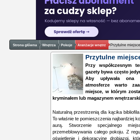
Przytulne miejsce
Strona główna
Wnętrza
Pokoje
Aranżacje wnętrz
Przytulne miejsc
Przy współczesnym tem
gazety bywa często jedy
Aby upływała ona w
atmosferze warto za
miejsce, w którym zos
kryminałem lub magazynem wnętrzarsk
Naturalną przestrzenią dla kącika bibliofil
To właśnie te pomieszczenia najbardziej 
aurą. Stworzenie specjalnego mie
przemeblowywania całego pokoju. Z regu
oświetlenie i dekoracyjne drobiazgi, k