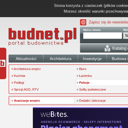
Strona korzysta z ciasteczek (plików cookies
Możesz określić warunki przechowywani
Zapisz się do newslette
Wpisz słowo
Wyb
Katalog
Aktualności
Architektura
Inwestycje
Budowa i
» Architektura wnętrz
» Biuro
» Kuchnia
» Łazienka
» Podłogi
»
Pokoje
» Sprzęt AGD, RTV
» Sufity podwieszane
»
Aranżacje wnętrz
» Dodatki i dekoracje