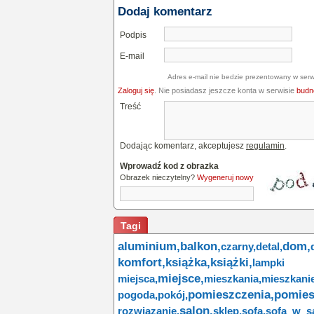
Dodaj komentarz
Podpis
E-mail
Adres e-mail nie bedzie prezentowany w serw
Zaloguj się
. Nie posiadasz jeszcze konta w serwisie
budne
Treść
Dodając komentarz, akceptujesz
regulamin
.
Wprowadź kod z obrazka
Obrazek nieczytelny?
Wygeneruj nowy
Tagi
aluminium,
balkon,
dom,
czarny,
detal,
komfort,
książka,
książki,
lampki 
miejsce,
miejsca,
mieszkania,
mieszkanie
pomieszczenia,
pomies
pogoda,
pokój,
salon,
rozwiązanie,
sklep,
sofa,
sofa w sa