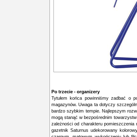
Po trzecie - organizery
Tytułem końca powinniśmy zadbać o po
magazynów. Uwaga ta dotyczy szczególn
bardzo szybkim tempie. Najlepszym rozwi
mogą stanąć w bezpośrednim towarzystwie 
zależności od charakteru pomieszczenia
gazetnik Saturnus udekorowany kolorow
czarnym, matowym wykończeniu lub filco