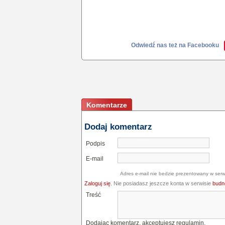
Odwiedź nas też na Facebooku
Komentarze
Dodaj komentarz
Podpis
E-mail
Adres e-mail nie bedzie prezentowany w serw
Zaloguj się
. Nie posiadasz jeszcze konta w serwisie
budne
Treść
Dodając komentarz, akceptujesz
regulamin
.