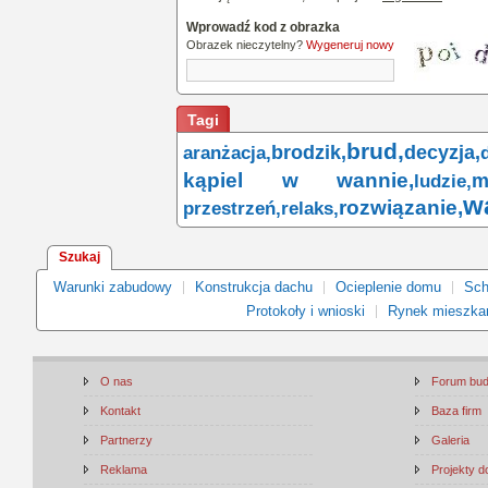
Wprowadź kod z obrazka
Obrazek nieczytelny?
Wygeneruj nowy
Tagi
brud,
brodzik,
decyzja,
aranżacja,
kąpiel w wannie,
m
ludzie,
w
rozwiązanie,
przestrzeń,
relaks,
Szukaj
Warunki zabudowy
Konstrukcja dachu
Ocieplenie domu
Sch
Protokoły i wnioski
Rynek mieszka
O nas
Forum bu
Kontakt
Baza firm
Partnerzy
Galeria
Reklama
Projekty 