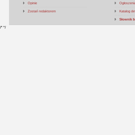
Opinie
Ogłoszenia
Zostań redaktorem
Katalog d
Słownik 
/*
*/