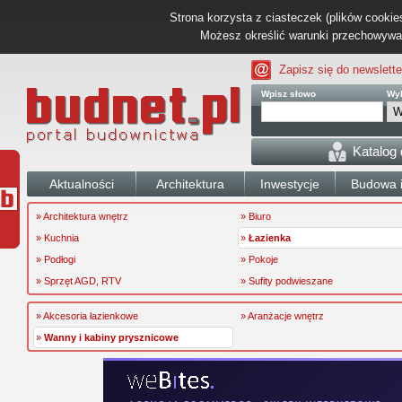
Strona korzysta z ciasteczek (plików cookies
Możesz określić warunki przechowywani
Zapisz się do newslette
Wpisz słowo
Wyb
Katalog
Aktualności
Architektura
Inwestycje
Budowa i
» Architektura wnętrz
» Biuro
» Kuchnia
»
Łazienka
» Podłogi
» Pokoje
» Sprzęt AGD, RTV
» Sufity podwieszane
» Akcesoria łazienkowe
» Aranżacje wnętrz
»
Wanny i kabiny prysznicowe