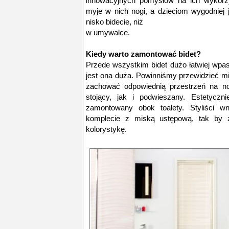
innowacyjnych pomysłów na ich wykorzy
myje w nich nogi, a dzieciom wygodniej
nisko bidecie, niż
w umywalce.
Kiedy warto zamontować bidet?
Przede wszystkim bidet dużo łatwiej wpas
jest ona duża. Powinniśmy przewidzieć mi
zachować odpowiednią przestrzeń na n
stojący, jak i podwieszany. Estetycznie
zamontowany obok toalety. Styliści wn
komplecie z miską ustępową, tak by z
kolorystykę.