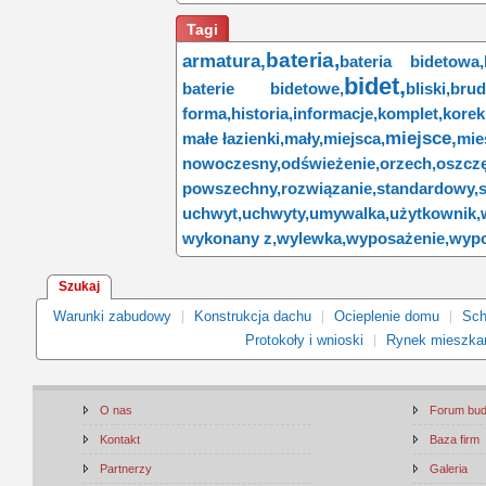
Tagi
bateria,
armatura,
bateria bidetowa,
bidet,
baterie bidetowe,
bliski,
brud
forma,
historia,
informacje,
komplet,
korek
miejsce,
małe łazienki,
mały,
miejsca,
mie
nowoczesny,
odświeżenie,
orzech,
oszcz
powszechny,
rozwiązanie,
standardowy,
uchwyt,
uchwyty,
umywalka,
użytkownik,
wykonany z,
wylewka,
wyposażenie,
wypo
Szukaj
Warunki zabudowy
Konstrukcja dachu
Ocieplenie domu
Sch
Protokoły i wnioski
Rynek mieszka
O nas
Forum bu
Kontakt
Baza firm
Partnerzy
Galeria