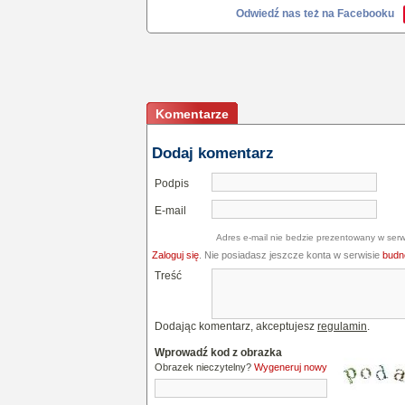
Odwiedź nas też na Facebooku
Komentarze
Dodaj komentarz
Podpis
E-mail
Adres e-mail nie bedzie prezentowany w serw
Zaloguj się
. Nie posiadasz jeszcze konta w serwisie
budne
Treść
Dodając komentarz, akceptujesz
regulamin
.
Wprowadź kod z obrazka
Obrazek nieczytelny?
Wygeneruj nowy