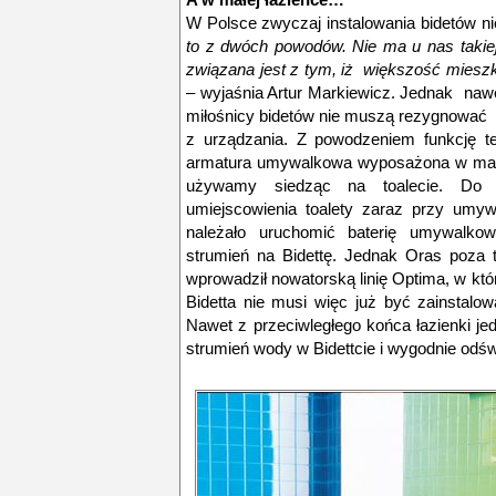
W Polsce zwyczaj instalowania bidetów nie
to z dwóch powodów. Nie ma u nas takiej
związana jest z tym, iż większość mieszk
–
wyjaśnia Artur Markiewicz. Jednak naw
miłośnicy bidetów nie muszą rezygnować
z urządzania. Z powodzeniem funkcję te
armatura umywalkowa wyposażona w małą
używamy siedząc na toalecie. Do 
umiejscowienia toalety zaraz przy umywa
należało uruchomić baterię umywalkow
strumień na Bidettę. Jednak Oras poza 
wprowadził nowatorską linię Optima, w któr
Bidetta nie musi więc już być zainstalow
Nawet z przeciwległego końca łazienki j
strumień wody w Bidettcie i wygodnie odśw