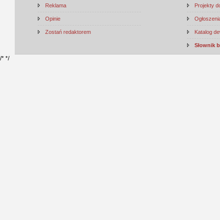
Reklama
Projekty 
Opinie
Ogłoszenia
Zostań redaktorem
Katalog d
Słownik 
/*
*/