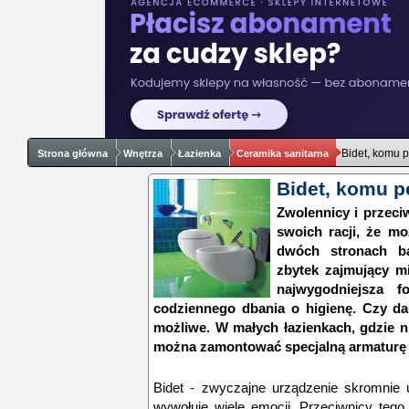
Bidet, komu 
Strona główna
Wnętrza
Łazienka
Ceramika sanitarna
Bidet, komu p
Zwolennicy i przeci
swoich racji, że mo
dwóch stronach b
zbytek zajmujący mi
najwygodniejsza f
codziennego dbania o higienę. Czy da
możliwe. W małych łazienkach, gdzie n
można zamontować specjalną armaturę z
Bidet - zwyczajne urządzenie skromnie u
wywołuje wiele emocji. Przeciwnicy tego