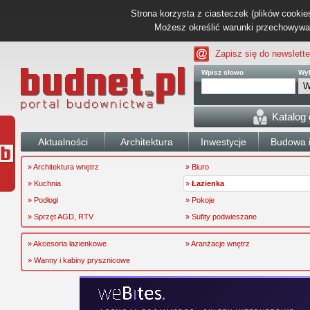
Strona korzysta z ciasteczek (plików cookies
Możesz określić warunki przechowywani
Zapisz się do newslette
Wpisz słowo
Wyb
Katalog
Aktualności
Architektura
Inwestycje
Budowa i
» Architektura wnętrz
» Biuro
» Kuchnia
»
Łazienka
» Podłogi
» Pokoje
» Sprzęt AGD, RTV
» Sufity podwieszane
» Akcesoria łazienkowe
» Aranżacje wnętrz
» Wanny i kabiny prysznicowe