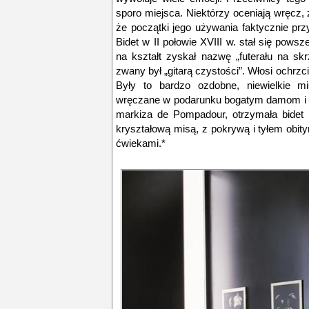
sporo miejsca. Niektórzy oceniają wręcz,
że początki jego używania faktycznie prz
Bidet w II połowie XVIII w. stał się pows
na kształt zyskał nazwę „futerału na sk
zwany był „gitarą czystości”. Włosi ochrzc
Były to bardzo ozdobne, niewielkie mi
wręczane w podarunku bogatym damom i u
markiza de Pompadour, otrzymała bidet
kryształową misą, z pokrywą i tyłem obit
ćwiekami.*