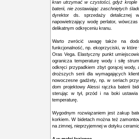
kran utrzymać w czystości, gdyż kropl
baterii, nie zostawiając zaschniętych śla
dyrektor ds. sprzedaży detalicznej
napowietrzający wodę perlator, wówczas 
delikatnym odkręceniu kranu.
Warto zwrócić uwagę także na dodat
funkcjonalność, np. ekoprzyciski, w które 
Oras Vega. Elastyczny punkt umiejscowi
ogranicza temperaturę wody i siłę strum
odkręci przypadkiem zbyt gorącej wody, 
droższych serii dla wymagających klie
nowoczesne gadżety, np. w seriach przy
dom projektowy Alessi rączka baterii bid
sterując w tył, przód i na boki ustawia
temperaturę.
Wygodnym rozwiązaniem jest zakup bate
korkiem. W bidetach można też zamontow
na zimnej, nieprzyjemnej w dotyku cerami
A w małej łazience…