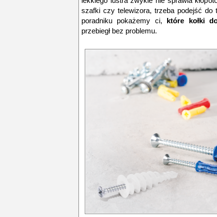
lekkiego lustra zwykle nie sprawia kłopotó
szafki czy telewizora, trzeba podejść d
poradniku pokażemy ci,
które kołki d
przebiegł bez problemu.