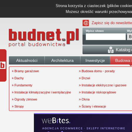
Strona korzysta z ciasteczek (plików cookies
Możesz określić warunki przechowywani
Zapisz się do newslette
Wpisz słowo
Wyb
Katalog
Aktualności
Architektura
Inwestycje
Budowa i
» Bramy garażowe
» Budowa domu - porady
» Dachy
» Drzwi
» Fundamenty
» Instalacje elektryczne i gazowe
» Instalacje klimatyzacyjne i wentylacyjne
» Instalacje niskoprądowe
» Ogrody zimowe
» Okna
» Stropy
» Ściany i elewacje