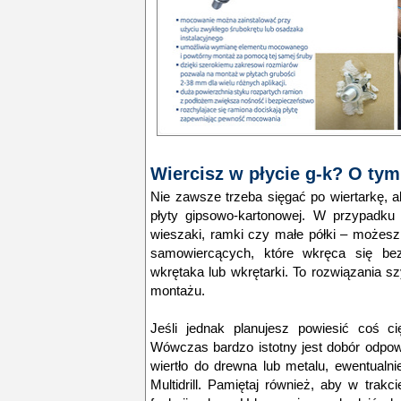
Wiercisz w płycie g-k? O tym
Nie zawsze trzeba sięgać po wiertarkę, 
płyty gipsowo-kartonowej. W przypadku 
wieszaki, ramki czy małe półki – może
samowiercących, które wkręca się be
wkrętaka lub wkrętarki. To rozwiązania s
montażu.
Jeśli jednak planujesz powiesić coś ci
Wówczas bardzo istotny jest dobór odpowi
wiertło do drewna lub metalu, ewentualni
Multidrill. Pamiętaj również, aby w trak