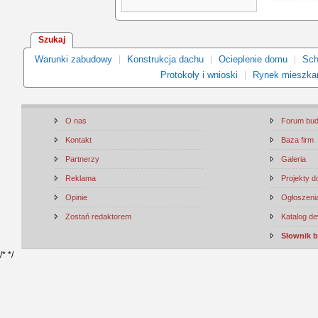
Szukaj
Warunki zabudowy
Konstrukcja dachu
Ocieplenie domu
Sch
Protokoły i wnioski
Rynek mieszka
O nas
Forum bu
Kontakt
Baza firm
Partnerzy
Galeria
Reklama
Projekty 
Opinie
Ogłoszenia
Zostań redaktorem
Katalog d
Słownik 
/*
*/