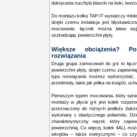
dokręcania rozchyla blaszki na boki, twor
Do montażu kołka TAP-IT wystarczy młotek 
dzięki czemu instalacja jest błyskawicz
mocowanie, łącznik można łatwo wyj
uszkadzając powierzchni płyty.
Większe obciążenia? P
rozwiązania
Druga grupa zamocowań do g-k to łącznik
powierzchni płyty, dzięki czemu zapewni
typu rozwiązania możesz wykorzystać, 
przedmioty, takie jak półka na książki, uch
Pierwszym typem mocowania, który spraw
montaży w płycie g-k jest kołek rozpor
przeznaczony do różnych podłoży (także
wykonany z elastycznego poliamidu. Dzię
charakterystyczny węzeł, który zap
powierzchnią. Co więcej, kołek 4ALL mo
wkrętów – także metrycznymi – co czy