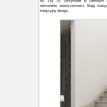
60. czy 70. Utrzymane w ciemnym o
elementów nowoczesności. Mają masywn
tradycyjny design.