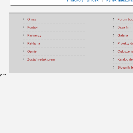
Protokoły i wnioski
Rynek mieszka
O nas
Forum bu
Kontakt
Baza firm
Partnerzy
Galeria
Reklama
Projekty 
Opinie
Ogłoszenia
Zostań redaktorem
Katalog d
Słownik 
/*
*/