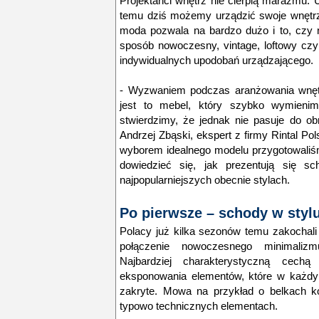
Projektanci wnętrz nie cierpią marazmu. U
temu dziś możemy urządzić swoje wnętrz
moda pozwala na bardzo dużo i to, czy
sposób nowoczesny, vintage, loftowy czy
indywidualnych upodobań urządzającego.
-
Wyzwaniem podczas aranżowania wnęt
jest to mebel, który szybko wymieni
stwierdzimy, że jednak nie pasuje do ob
Andrzej Zbąski, ekspert z firmy Rintal Pol
wyborem idealnego modelu przygotowaliś
dowiedzieć się, jak prezentują się
najpopularniejszych obecnie stylach.
Po pierwsze – schody w styl
Polacy już kilka sezonów temu zakochali 
połączenie nowoczesnego minimaliz
Najbardziej charakterystyczną cechą
eksponowania elementów, które w każdy
zakryte. Mowa na przykład o belkach ko
typowo technicznych elementach.