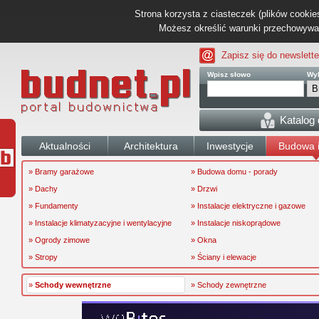
Strona korzysta z ciasteczek (plików cookies
Możesz określić warunki przechowywani
Zapisz się do newslette
Wpisz słowo
Wyb
Katalog
Aktualności
Architektura
Inwestycje
Budowa i
» Bramy garażowe
» Budowa domu - porady
» Dachy
» Drzwi
» Fundamenty
» Instalacje elektryczne i gazowe
» Instalacje klimatyzacyjne i wentylacyjne
» Instalacje niskoprądowe
» Ogrody zimowe
» Okna
» Stropy
» Ściany i elewacje
»
Schody wewnętrzne
» Schody zewnętrzne