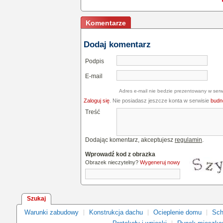
Komentarze
Dodaj komentarz
Podpis
E-mail
Adres e-mail nie bedzie prezentowany w serw
Zaloguj się
. Nie posiadasz jeszcze konta w serwisie
budne
Treść
Dodając komentarz, akceptujesz
regulamin
.
Wprowadź kod z obrazka
Obrazek nieczytelny?
Wygeneruj nowy
Szukaj
Warunki zabudowy
Konstrukcja dachu
Ocieplenie domu
Sch