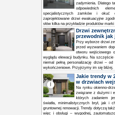
zadymienia. Dlatego t
odpowiednich ele
specjalistycznych zamków i okuć 
zaprojektowane drzwi ewakuacyjne zgod
słów kilka na przykładzie produktów marki
Drzwi zewnętrzn
przewodnik jak 
Przy wyborze drzwi z
przed wyzwaniem dopa
otworu wejściowego or
wyglądu elewacji budynku. Na szczęście 
niemal pełną personalizację drzwi – od
wykończeniowe. Przyjrzymy im się bliżej.
Jakie trendy w 
w drzwiach wej
Na rynku okienno-drz
związane z dużymi i 
których zadaniem je
światła, minimalistycznych brył, jak i
gruntownej renowacji. Trendy dotyczą tak
więc i obsługi – wygodnej, zautomatyzo