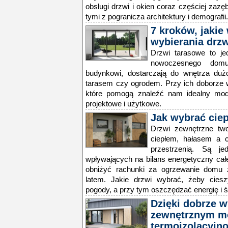
obsługi drzwi i okien coraz częściej zazę
tymi z pogranicza architektury i demografii.
7 kroków, jakie
wybierania drz
Drzwi tarasowe to je
nowoczesnego domu
budynkowi, dostarczają do wnętrza dużo
tarasem czy ogrodem. Przy ich doborze w
które pomogą znaleźć nam idealny mode
projektowe i użytkowe.
Jak wybrać cie
Drzwi zewnętrzne tw
ciepłem, hałasem a c
przestrzenią. Są j
wpływających na bilans energetyczny ca
obniżyć rachunki za ogrzewanie domu z
latem. Jakie drzwi wybrać, żeby ciesz
pogody, a przy tym oszczędzać energię i 
Dzięki dobrze 
zewnętrznym m
termoizolacyjn