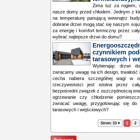
Zima tuż za rogiem, 
nasze domy przed chłodem. Jednym z k
na temperaturę panującą wewnątrz budy
dobrane drzwi mogą stać się naszym soju
za energię i komfort termiczny przez cał
wybrać najlepsze drzwi do domu?
Energooszczęd
czynnikiem pod
tarasowych i w
Wybierając drzwi d
zwracamy uwagę na ich design, trwałość i 
cecha nabiera szczególnej wagi w o
rzeczywistości jest istotna przez c
bezpośredni związek z oszczędnością ene
ogrzewanie czy chłodzenie pomieszc
zwracać uwagę, przygotowując się do
tarasowych i wejściowych?
Stron: 33 ▾
1
2
Polecane