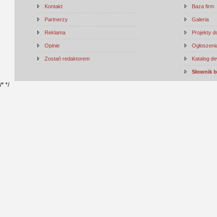
Kontakt
Baza firm
Partnerzy
Galeria
Reklama
Projekty 
Opinie
Ogłoszenia
Zostań redaktorem
Katalog d
Słownik 
/*
*/