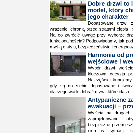
Dobre drzwi to 
model, który ch
jego charakter
Dopasowane drzwi z
wrażenie, chronią przed stratami ciepła 
Na co zwrócić uwagę przy wyborze drzw
funkcjonalnością? Podpowiadamy, jak pod
myślą o stylu, bezpieczeństwie i energoos
Harmonia od pr
wejściowe i we
Wybór drzwi wejści
kluczowa decyzja p
Najczęściej kupujemy 
gdy są do siebie dopasowane i tworz
dlaczego warto dobrać drzwi, które idą ze s
Antypaniczne z
ewakuacji – prz
Wyjścia na drogach
zaprojektowane, a
bezpieczne przemieszc
nich w sytuacji za