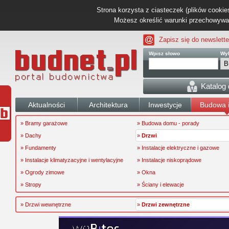
Strona korzysta z ciasteczek (plików cookies
Możesz określić warunki przechowywani
Zapisz się do newslette
Wpisz słowo
Wyb
Katalog
Aktualności
Architektura
Inwestycje
Budowa i
» Bramy garażowe
» Budowa domu - porady
» Dachy
»
Drzwi
» Fundamenty
» Instalacje elektryczne i gazowe
» Instalacje klimatyzacyjne i wentylacyjne
» Instalacje niskoprądowe
» Ogrody zimowe
» Okna
» Stropy
» Ściany i elewacje
» Drzwi wewnętrzne
»
Drzwi zewnętrzne