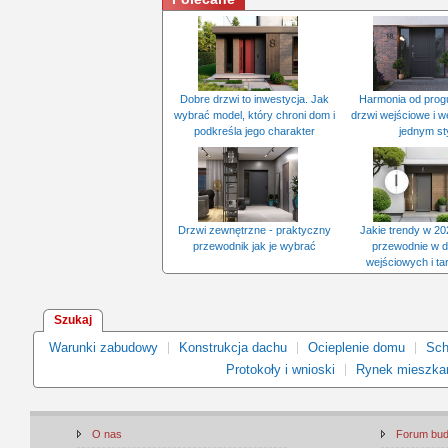
Dobre drzwi to inwestycja. Jak
Harmonia od progu
wybrać model, który chroni dom i
drzwi wejściowe i 
podkreśla jego charakter
jednym st
Drzwi zewnętrzne - praktyczny
Jakie trendy w 20
przewodnik jak je wybrać
przewodnie w d
wejściowych i t
Szukaj
Warunki zabudowy
Konstrukcja dachu
Ocieplenie domu
Sch
Protokoły i wnioski
Rynek mieszka
O nas
Forum bu