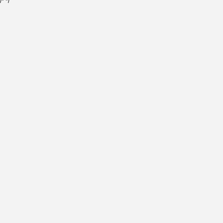
/*
*/