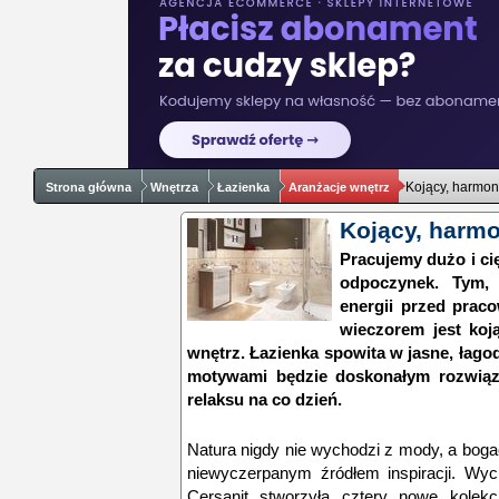
Kojący, harmoni
Strona główna
Wnętrza
Łazienka
Aranżacje wnętrz
Kojący, harmo
Pracujemy dużo i ci
odpoczynek. Tym,
energii przed prac
wieczorem jest koj
wnętrz. Łazienka spowita w jasne, łago
motywami będzie doskonałym rozwiąz
relaksu na co dzień.
Natura nigdy nie wychodzi z mody, a bogact
niewyczerpanym źródłem inspiracji. Wy
Cersanit stworzyła cztery nowe kolekc