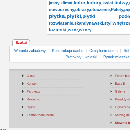
kolor,
kolory,
listwy,
jasny,
klimat,
kwiat,
nowoczesny,
obrazy,
otoczenie,
Palety,
pę
płytka,
płytki,
płytki podło
wnętrza
rozwiązanie,
skandynawski,
styl,
łazienki,
wzór,
wzory
Szukaj
Warunki zabudowy
Konstrukcja dachu
Ocieplenie domu
Sch
Protokoły i wnioski
Rynek mieszka
O nas
Forum bu
Kontakt
Baza firm
Partnerzy
Galeria
Reklama
Projekty 
Opinie
Ogłoszenia
Zostań redaktorem
Katalog d
Słownik 