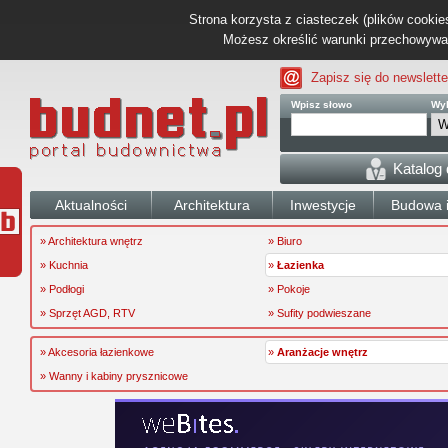
Strona korzysta z ciasteczek (plików cookies
Możesz określić warunki przechowywani
Zapisz się do newslette
Wpisz słowo
Wyb
Katalog
Aktualności
Architektura
Inwestycje
Budowa i
» Architektura wnętrz
» Biuro
» Kuchnia
»
Łazienka
» Podłogi
» Pokoje
» Sprzęt AGD, RTV
» Sufity podwieszane
» Akcesoria łazienkowe
»
Aranżacje wnętrz
» Wanny i kabiny prysznicowe