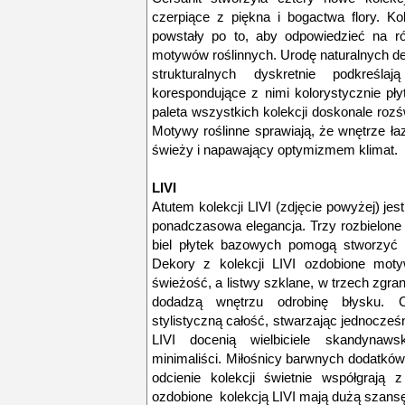
czerpiące z piękna i bogactwa flory. K
powstały po to, aby odpowiedzieć na r
motywów roślinnych. Urodę naturalnych de
strukturalnych dyskretnie podkreśl
korespondujące z nimi kolorystycznie pły
paleta wszystkich kolekcji doskonale rozśw
Motywy roślinne sprawiają, że wnętrze łazi
świeży i napawający optymizmem klimat.
LIVI
Atutem kolekcji LIVI (zdjęcie powyżej) jest
ponadczasowa elegancja. Trzy rozbielone 
biel płytek bazowych pomogą stworzyć p
Dekory z kolekcji LIVI ozdobione moty
świeżość, a listwy szklane, w trzech zgr
dodadzą wnętrzu odrobinę błysku. 
stylistyczną całość, stwarzając jednocze
LIVI docenią wielbiciele skandynawski
minimaliści. Miłośnicy barwnych dodatków
odcienie kolekcji świetnie współgrają 
ozdobione kolekcją LIVI mają dużą szans