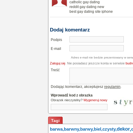
catholic gay dating
reddit gay dating new
best gay dating site iphone
Dodaj komentarz
Podpis
E-mail
Adres e-mail nie bedzie prezentowany w serw
Zaloguj się
. Nie posiadasz jeszcze konta w serwisie
budne
Treść
Dodając komentarz, akceptujesz
regulamin
.
Wprowadź kod z obrazka
Obrazek nieczytelny?
Wygeneruj nowy
Tagi
dekor,
barwa,
barwny,
barwy,
biel,
czysty,