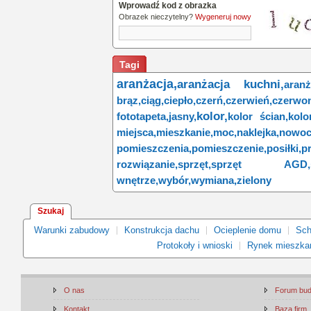
Wprowadź kod z obrazka
Obrazek nieczytelny?
Wygeneruj nowy
Tagi
aranżacja,
aranżacja kuchni,
aran
brąz,
ciąg,
ciepło,
czerń,
czerwień,
czerwon
kolor,
fototapeta,
jasny,
kolor ścian,
kolo
miejsca,
mieszkanie,
moc,
naklejka,
nowoc
pomieszczenia,
pomieszczenie,
posiłki,
pr
rozwiązanie,
sprzęt,
sprzęt AGD,
wnętrze,
wybór,
wymiana,
zielony
Szukaj
Warunki zabudowy
Konstrukcja dachu
Ocieplenie domu
Sch
Protokoły i wnioski
Rynek mieszka
O nas
Forum bu
Kontakt
Baza firm