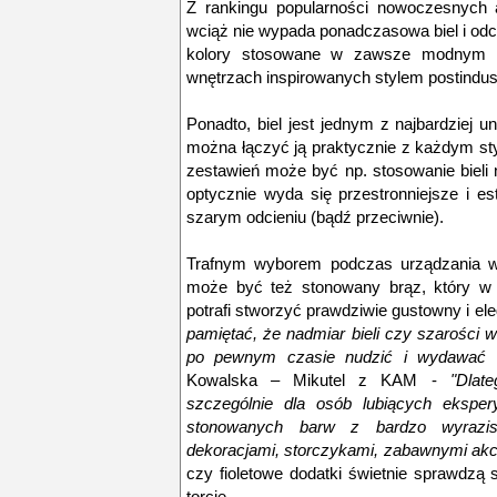
Z rankingu popularności nowoczesnych 
wciąż nie wypada ponadczasowa biel i odci
kolory stosowane w zawsze modnym m
wnętrzach inspirowanych stylem postindust
Ponadto, biel jest jednym z najbardziej u
można łączyć ją praktycznie z każdym s
zestawień może być np. stosowanie bieli
optycznie wyda się przestronniejsze i e
szarym odcieniu (bądź przeciwnie).
Trafnym wyborem podczas urządzania w
może być też stonowany brąz, który w p
potrafi stworzyć prawdziwie gustowny i ele
pamiętać, że nadmiar bieli czy szarośc
po pewnym czasie nudzić i wydawać 
Kowalska – Mikutel z KAM -
"Dlateg
szczególnie dla osób lubiących eksper
stonowanych barw z bardzo wyrazis
dekoracjami, storczykami, zabawnymi akce
czy fioletowe dodatki świetnie sprawdzą s
torcie.