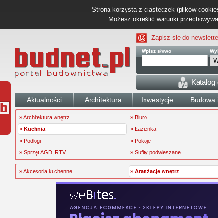
Strona korzysta z ciasteczek (plików cookies
Możesz określić warunki przechowywani
Zapisz się do newslette
Wpisz słowo
Wyb
Katalog
Aktualności
Architektura
Inwestycje
Budowa i
» Architektura wnętrz
» Biuro
»
Kuchnia
» Łazienka
» Podłogi
» Pokoje
» Sprzęt AGD, RTV
» Sufity podwieszane
» Akcesoria kuchenne
»
Aranżacje wnętrz