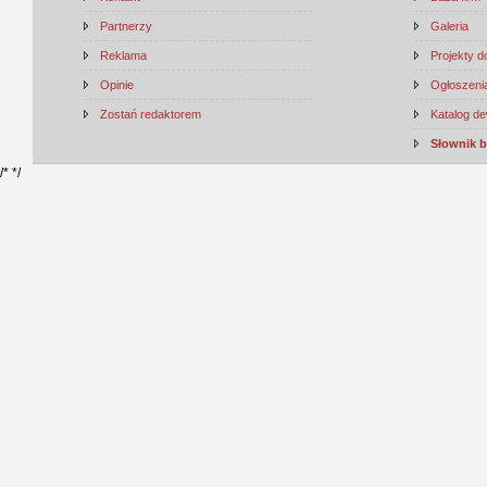
Partnerzy
Galeria
Reklama
Projekty 
Opinie
Ogłoszenia
Zostań redaktorem
Katalog d
Słownik 
/*
*/