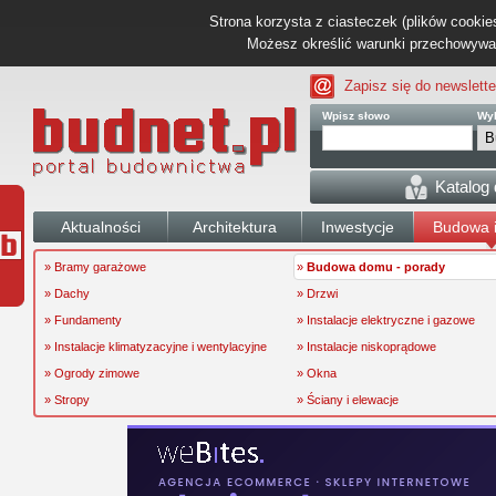
Strona korzysta z ciasteczek (plików cookies
Możesz określić warunki przechowywani
Zapisz się do newslette
Wpisz słowo
Wyb
Katalog
Aktualności
Architektura
Inwestycje
Budowa i
» Bramy garażowe
»
Budowa domu - porady
» Dachy
» Drzwi
» Fundamenty
» Instalacje elektryczne i gazowe
» Instalacje klimatyzacyjne i wentylacyjne
» Instalacje niskoprądowe
» Ogrody zimowe
» Okna
» Stropy
» Ściany i elewacje