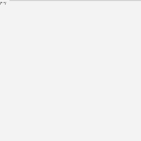
/*
*/