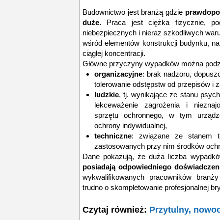
Budownictwo jest branżą gdzie
prawdopo
duże.
Praca jest ciężka fizycznie, po
niebezpiecznych i nieraz szkodliwych war
wśród elementów konstrukcji budynku, na
ciągłej koncentracji.
Główne przyczyny wypadków można podzie
organizacyjne
: brak nadzoru, dopusz
tolerowanie odstępstw od przepisów i 
ludzkie
, tj. wynikające ze stanu psyc
lekceważenie zagrożenia i nieznaj
sprzętu ochronnego, w tym urządz
ochrony indywidualnej,
techniczne
: związane ze stanem t
zastosowanych przy nim środków och
Dane pokazują, że duża liczba wypadk
posiadają odpowiedniego doświadczen
wykwalifikowanych pracowników branży
trudno o skompletowanie profesjonalnej br
Czytaj również:
Przytulny, nowo