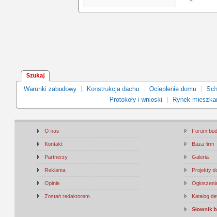
Szukaj
Warunki zabudowy
Konstrukcja dachu
Ocieplenie domu
Sch
Protokoły i wnioski
Rynek mieszka
O nas
Forum bu
Kontakt
Baza firm
Partnerzy
Galeria
Reklama
Projekty 
Opinie
Ogłoszenia
Zostań redaktorem
Katalog d
Słownik 