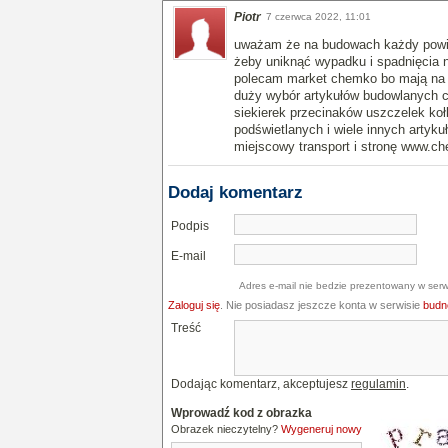
Piotr
7 czerwca 2022, 11:01
uważam że na budowach każdy powi
żeby uniknąć wypadku i spadnięcia na
polecam market chemko bo mają na m
duży wybór artykułów budowlanych c
siekierek przecinaków uszczelek ko
podświetlanych i wiele innych artyku
miejscowy transport i stronę www.
Dodaj komentarz
Podpis
E-mail
Adres e-mail nie bedzie prezentowany w serw
Zaloguj się
. Nie posiadasz jeszcze konta w serwisie
budne
Treść
Dodając komentarz, akceptujesz
regulamin
.
Wprowadź kod z obrazka
Obrazek nieczytelny?
Wygeneruj nowy