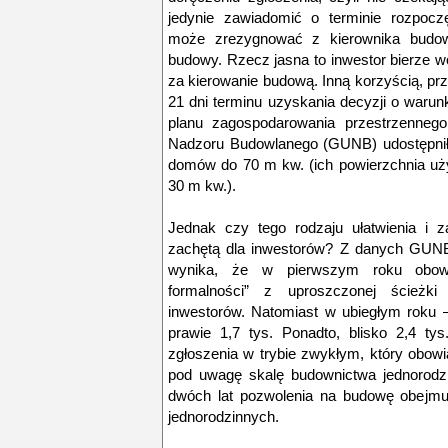
jedynie zawiadomić o terminie rozpocz
może zrezygnować z kierownika budow
budowy. Rzecz jasna to inwestor bierze 
za kierowanie budową. Inną korzyścią, przy
21 dni terminu uzyskania decyzji o war
planu zagospodarowania przestrzennego
Nadzoru Budowlanego (GUNB) udostępnił 
domów do 70 m kw. (ich powierzchnia u
30 m kw.).
Jednak czy tego rodzaju ułatwienia i z
zachętą dla inwestorów? Z danych GUNB,
wynika, że w pierwszym roku obow
formalności” z uproszczonej ścieżki 
inwestorów. Natomiast w ubiegłym roku
prawie 1,7 tys. Ponadto, blisko 2,4 t
zgłoszenia w trybie zwykłym, który obowią
pod uwagę skalę budownictwa jednorodz
dwóch lat pozwolenia na budowę obejm
jednorodzinnych.