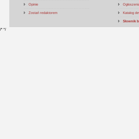
Opinie
Ogłoszenia
Zostań redaktorem
Katalog d
Słownik 
/*
*/