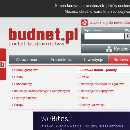
Strona korzysta z ciasteczek (plików cookies
Możesz określić warunki przechowywani
Zapisz się do newslette
Wpisz słowo
Wyb
Katalog
Aktualności
Architektura
Inwestycje
Budowa i
» Bramy garażowe
»
Budowa domu - porady
» Dachy
» Drzwi
» Fundamenty
» Instalacje elektryczne i gazowe
» Instalacje klimatyzacyjne i wentylacyjne
» Instalacje niskoprądowe
» Ogrody zimowe
» Okna
» Stropy
» Ściany i elewacje