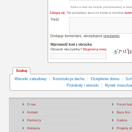
Adres e-mail nie bedzie prezentowany w serw
Zaloguj się
. Nie posiadasz jeszcze konta w serwisie
budne
Treść
Dodając komentarz, akceptujesz
regulamin
.
Wprowadź kod z obrazka
Obrazek nieczytelny?
Wygeneruj nowy
Szukaj
Warunki zabudowy
Konstrukcja dachu
Ocieplenie domu
Sch
Protokoły i wnioski
Rynek mieszka
O nas
Forum bu
Kontakt
Baza firm
Partnerzy
Galeria
Reklama
Projekty 