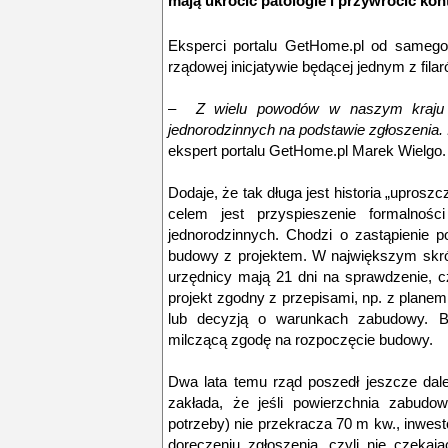
mają ukrócić patologie i przywrócić k
Eksperci portalu GetHome.pl od samego 
rządowej inicjatywie będącej jednym z fila
–
Z
wielu powodów w naszym kraju 
jednorodzinnych na
podstawie
zgłoszeni
a.
ekspert portalu GetHome.pl Marek Wielgo.
Dodaje, że tak długa jest historia „upros
celem jest przyspieszenie formalno
jednorodzinnych. Chodzi o zastąpienie 
budowy z projektem. W największym skró
urzędnicy mają 21 dni na sprawdzenie, c
projekt zgodny z przepisami, np. z plan
lub decyzją o warunkach zabudowy. Br
milczącą zgodę na rozpoczęcie budowy.
Dwa lata temu rząd poszedł jeszcze dal
zakłada, że jeśli powierzchnia zabud
potrzeby) nie przekracza 70 m kw., inwes
doręczeniu zgłoszenia, czyli nie czekaj