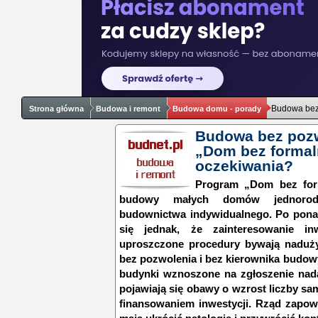
Budowa bez 
Strona główna
Budowa i remont
Budowa domu - porady
Budowa bez pozw
„Dom bez formaln
oczekiwania?
Program „Dom bez form
budowy małych domów jednorod
budownictwa indywidualnego. Po ponad 
się jednak, że zainteresowanie in
uproszczone procedury bywają nadu
bez pozwolenia i bez kierownika budowy
budynki wznoszone na zgłoszenie nada
pojawiają się obawy o wzrost liczby s
finansowaniem inwestycji. Rząd zapow