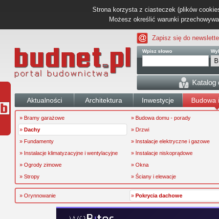
Strona korzysta z ciasteczek (plików cookies
Możesz określić warunki przechowywani
Zapisz się do newslette
Wpisz słowo
Wyb
Katalog
Aktualności
Architektura
Inwestycje
Budowa i
» Bramy garażowe
» Budowa domu - porady
»
Dachy
» Drzwi
» Fundamenty
» Instalacje elektryczne i gazowe
» Instalacje klimatyzacyjne i wentylacyjne
» Instalacje niskoprądowe
» Ogrody zimowe
» Okna
» Stropy
» Ściany i elewacje
» Orynnowanie
»
Pokrycia dachowe