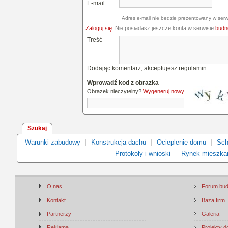
E-mail
Adres e-mail nie bedzie prezentowany w serw
Zaloguj się
. Nie posiadasz jeszcze konta w serwisie
budne
Treść
Dodając komentarz, akceptujesz
regulamin
.
Wprowadź kod z obrazka
Obrazek nieczytelny?
Wygeneruj nowy
Szukaj
Warunki zabudowy
Konstrukcja dachu
Ocieplenie domu
Sch
Protokoły i wnioski
Rynek mieszka
O nas
Forum bu
Kontakt
Baza firm
Partnerzy
Galeria
Reklama
Projekty 