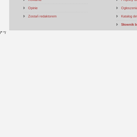
Opinie
Ogłoszenia
Zostań redaktorem
Katalog d
Słownik 
/*
*/