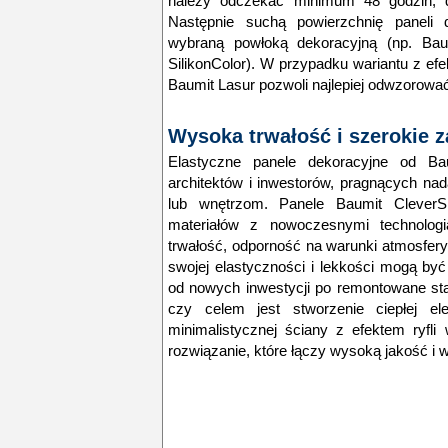
należy odczekać minimum 48 godzin, do
Następnie suchą powierzchnię paneli 
wybraną powłoką dekoracyjną (np. Baum
SilikonColor). W przypadku wariantu z e
Baumit Lasur pozwoli najlepiej odwzorować
Wysoka trwałość i szerokie 
Elastyczne panele dekoracyjne od Bau
architektów i inwestorów, pragnących na
lub wnętrzom. Panele Baumit CleverSh
materiałów z nowoczesnymi technolog
trwałość, odporność na warunki atmosferyc
swojej elastyczności i lekkości mogą by
od nowych inwestycji po remontowane sta
czy celem jest stworzenie ciepłej el
minimalistycznej ściany z efektem ryfli
rozwiązanie, które łączy wysoką jakość i