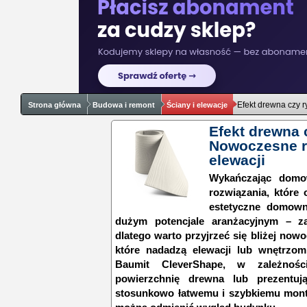
Efekt drewna czy r
Strona główna
Budowa i remont
Ściany i elewacje
Efekt drewna 
Nowoczesne ro
elewacji
Wykańczając domow
rozwiązania, które o
estetyczne domown
dużym potencjale aranżacyjnym – z
dlatego warto przyjrzeć się bliżej no
które nadadzą elewacji lub wnętrzom
Baumit CleverShape, w zależnośc
powierzchnię drewna lub prezentują
stosunkowo łatwemu i szybkiemu monta