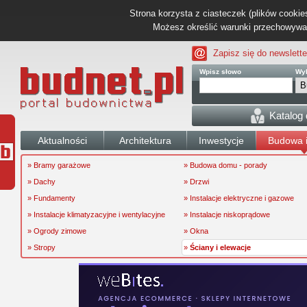
Strona korzysta z ciasteczek (plików cookies
Możesz określić warunki przechowywani
Zapisz się do newslette
Wpisz słowo
Wyb
Katalog
Aktualności
Architektura
Inwestycje
Budowa i
» Bramy garażowe
» Budowa domu - porady
» Dachy
» Drzwi
» Fundamenty
» Instalacje elektryczne i gazowe
» Instalacje klimatyzacyjne i wentylacyjne
» Instalacje niskoprądowe
» Ogrody zimowe
» Okna
» Stropy
»
Ściany i elewacje