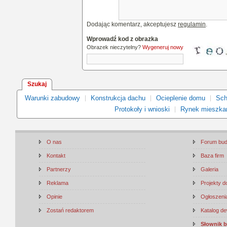
Dodając komentarz, akceptujesz
regulamin
.
Wprowadź kod z obrazka
Obrazek nieczytelny?
Wygeneruj nowy
Szukaj
Warunki zabudowy
Konstrukcja dachu
Ocieplenie domu
Sch
Protokoły i wnioski
Rynek mieszka
O nas
Forum bu
Kontakt
Baza firm
Partnerzy
Galeria
Reklama
Projekty 
Opinie
Ogłoszenia
Zostań redaktorem
Katalog d
Słownik 