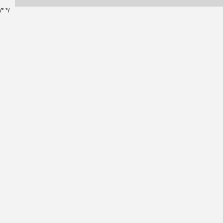
/*
*/