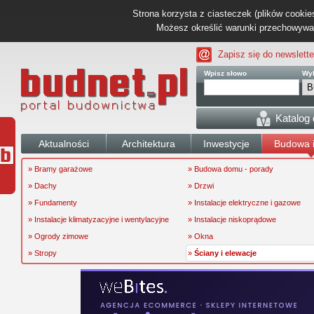
Strona korzysta z ciasteczek (plików cookies
Możesz określić warunki przechowywani
Zapisz się do newslette
Wpisz słowo
Wyb
Katalog
Aktualności
Architektura
Inwestycje
Budowa i
» Bramy garażowe
» Budowa domu - porady
» Dachy
» Drzwi
» Fundamenty
» Instalacje elektryczne i gazowe
» Instalacje klimatyzacyjne i wentylacyjne
» Instalacje niskoprądowe
» Ogrody zimowe
» Okna
» Stropy
»
Ściany i elewacje