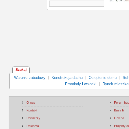
Szukaj
Warunki zabudowy
Konstrukcja dachu
Ocieplenie domu
Sch
Protokoły i wnioski
Rynek mieszka
O nas
Forum bu
Kontakt
Baza firm
Partnerzy
Galeria
Reklama
Projekty 