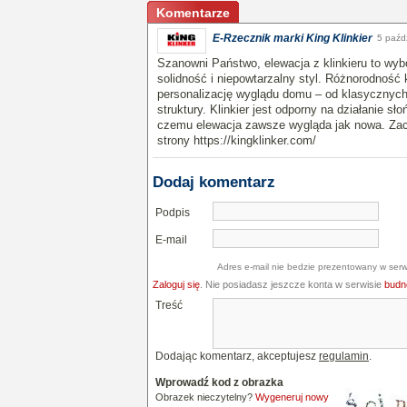
Komentarze
E-Rzecznik marki King Klinkier
5 paźd
Szanowni Państwo, elewacja z klinkieru to wybó
solidność i niepowtarzalny styl. Różnorodność 
personalizację wyglądu domu – od klasycznyc
struktury. Klinkier jest odporny na działanie sł
czemu elewacja zawsze wygląda jak nowa. Za
strony https://kingklinker.com/
Dodaj komentarz
Podpis
E-mail
Adres e-mail nie bedzie prezentowany w serw
Zaloguj się
. Nie posiadasz jeszcze konta w serwisie
budne
Treść
Dodając komentarz, akceptujesz
regulamin
.
Wprowadź kod z obrazka
Obrazek nieczytelny?
Wygeneruj nowy