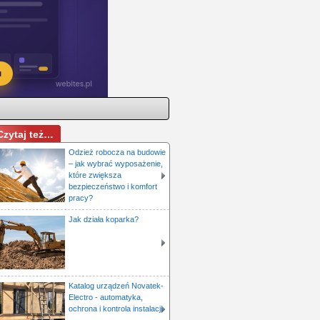
Czytaj też…
Odzież robocza na budowie
– jak wybrać wyposażenie,
które zwiększa
bezpieczeństwo i komfort
pracy?
Jak działa koparka?
Katalog urządzeń Novatek-
Electro - automatyka,
ochrona i kontrola instalacji