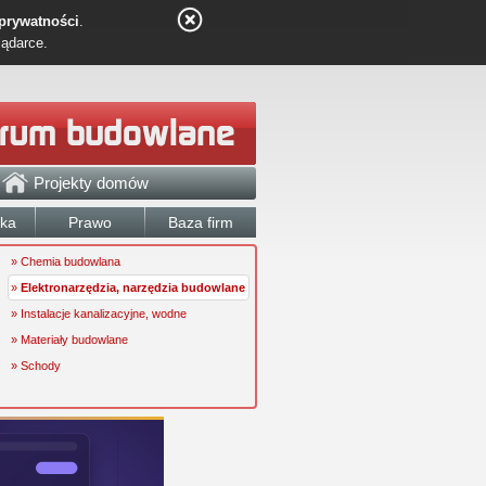
 prywatności
.
lądarce.
Projekty domów
łka
Prawo
Baza firm
» Chemia budowlana
»
Elektronarzędzia, narzędzia budowlane
» Instalacje kanalizacyjne, wodne
» Materiały budowlane
» Schody