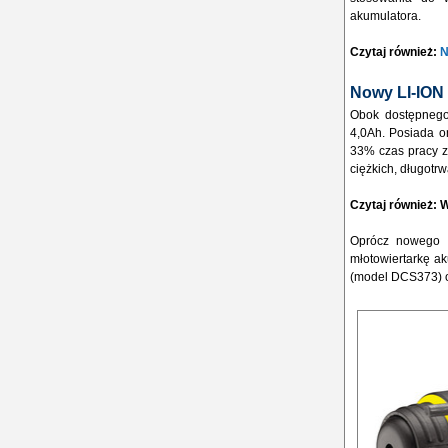
akumulatora.
Czytaj również:
N
Nowy LI-ION
Obok dostępnego
4,0Ah. Posiada on
33% czas pracy z
ciężkich, długotr
Czytaj również:
W
Oprócz nowego a
młotowiertarkę a
(model DCS373) o