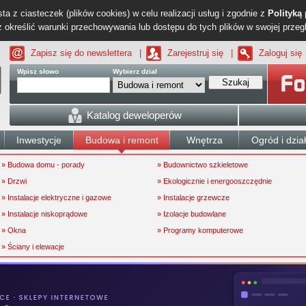
ta z ciasteczek (plików cookies) w celu realizacji usług i zgodnie z
Polityką
określić warunki przechowywania lub dostępu do tych plików w swojej przeg
Zapisz się do newslettera
|
Zarejestruj się
|
Zaloguj się
Wpisz słowo
Wybierz dział
Szukaj
Katalog deweloperów
Inwestycje
Budowa i remont
Wnętrza
Ogród i dzia
» Budowa domu - porady
» Budownictwo szkieletowe
» Drzwi
» Ekologicznie i energooszczędnie
» Instalacje elektryczne i gazowe
» Instalacje grzewcze
» Instalacje niskoprądowe
» Izolacje budowlane
» Okna
» Programy komputerowe
» Ściany i elewacje