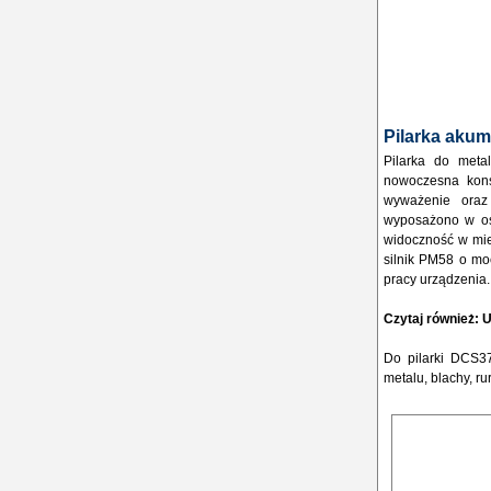
Pilarka aku
Pilarka do meta
nowoczesna kons
wyważenie oraz
wyposażono w ośw
widoczność w mie
silnik PM58 o mo
pracy urządzenia.
Czytaj również:
U
Do pilarki DCS3
metalu, blachy, r