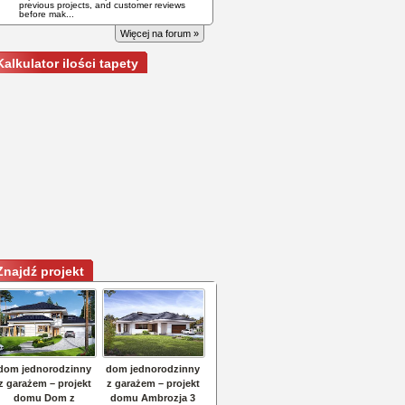
previous projects, and customer reviews
before mak...
Więcej na forum »
Kalkulator ilości tapety
Znajdź projekt