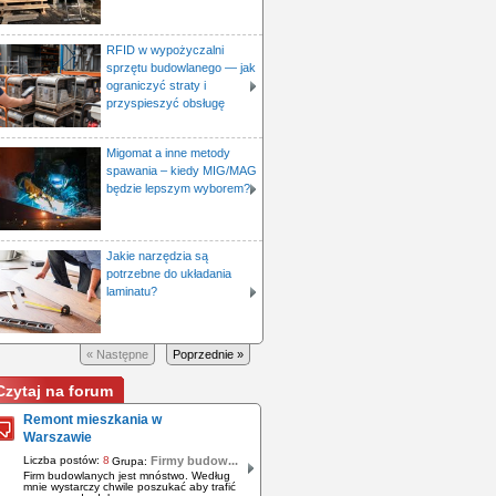
RFID w wypożyczalni
sprzętu budowlanego — jak
ograniczyć straty i
przyspieszyć obsługę
Migomat a inne metody
spawania – kiedy MIG/MAG
będzie lepszym wyborem?
Jakie narzędzia są
potrzebne do układania
laminatu?
« Następne
Poprzednie »
Czytaj na forum
Remont mieszkania w
Warszawie
Liczba postów:
8
Firmy budow...
Grupa:
Firm budowlanych jest mnóstwo. Według
mnie wystarczy chwile poszukać aby trafić