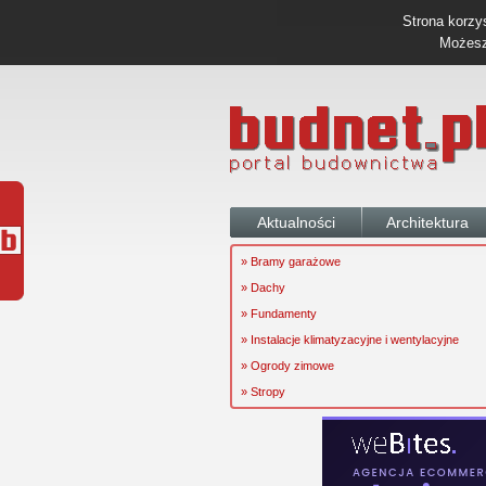
Strona korzys
Możesz 
Aktualności
Architektura
» Bramy garażowe
» Dachy
» Fundamenty
» Instalacje klimatyzacyjne i wentylacyjne
» Ogrody zimowe
» Stropy