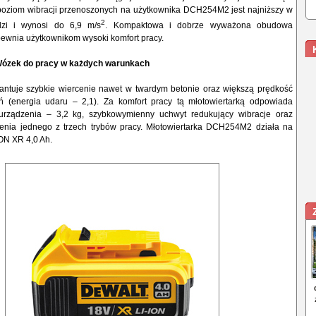
poziom wibracji przenoszonych na użytkownika DCH254M2 jest najniższy w
2
ędzi i wynosi do 6,9 m/s
. Kompaktowa i dobrze wyważona obudowa
pewnia użytkownikom wysoki komfort pracy.
ózek do pracy w każdych warunkach
tuje szybkie wiercenie nawet w twardym betonie oraz większą prędkość
ń (energia udaru – 2,1). Za komfort pracy tą młotowiertarką odpowiada
urządzenia – 3,2 kg, szybkowymienny uchwyt redukujący wibracje oraz
enia jednego z trzech trybów pracy. Młotowiertarka DCH254M2 działa na
ON XR 4,0 Ah.