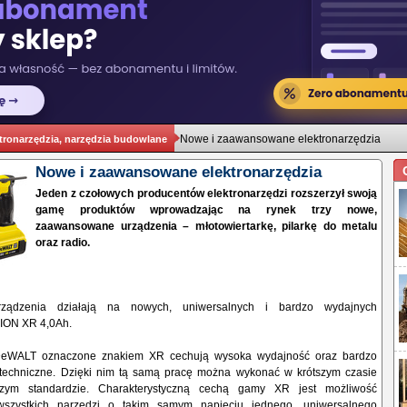
Nowe i zaawansowane elektronarzędzia
tronarzędzia, narzędzia budowlane
Nowe i zaawansowane elektronarzędzia
Jeden z czołowych producentów elektronarzędzi rozszerzył swoją
gamę produktów wprowadzając na rynek trzy nowe,
zaawansowane urządzenia – młotowiertarkę, pilarkę do metalu
oraz radio.
rządzenia działają na nowych, uniwersalnych i bardzo wydajnych
-ION XR 4,0Ah.
DeWALT oznaczone znakiem XR cechują wysoka wydajność oraz bardzo
techniczne. Dzięki nim tą samą pracę można wykonać w krótszym czasie
zym standardzie. Charakterystyczną cechą gamy XR jest możliwość
szystkich narzędzi o takim samym napięciu jednego, uniwersalnego