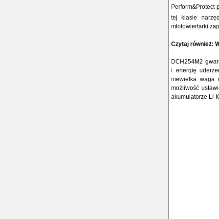
Perform&Protect 
tej klasie narz
młotowiertarki za
Czytaj również:
W
DCH254M2 gwaran
i energię uderze
niewielka waga 
możliwość ustawi
akumulatorze LI-I