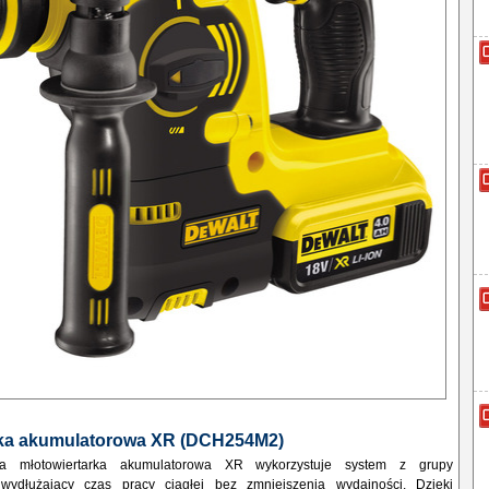
rka akumulatorowa XR (DCH254M2)
a młotowiertarka akumulatorowa XR wykorzystuje system z grupy
 wydłużający czas pracy ciągłej bez zmniejszenia wydajności. Dzięki