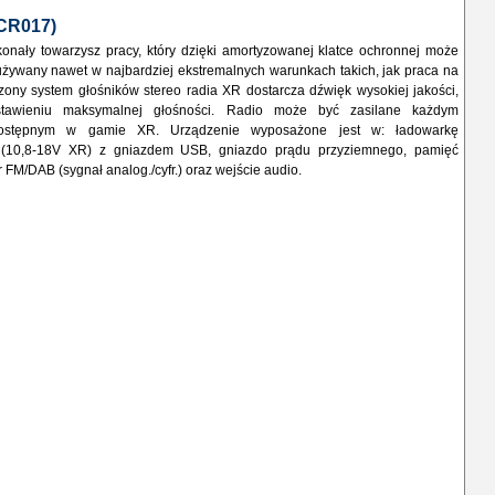
CR017)
onały towarzysz pracy, który dzięki amortyzowanej klatce ochronnej może
używany nawet w najbardziej ekstremalnych warunkach takich, jak praca na
zony system głośników stereo radia XR dostarcza dźwięk wysokiej jakości,
stawieniu maksymalnej głośności. Radio może być zasilane każdym
ostępnym w gamie XR. Urządzenie wyposażone jest w: ładowarkę
 (10,8-18V XR) z gniazdem USB, gniazdo prądu przyziemnego, pamięć
 FM/DAB (sygnał analog./cyfr.) oraz wejście audio.