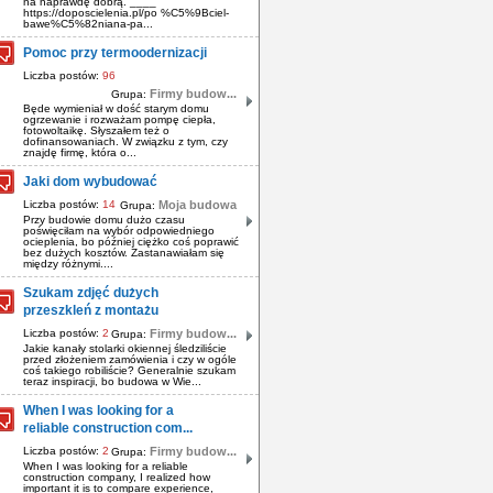
na naprawdę dobrą. ____
https://doposcielenia.pl/po %C5%9Bciel-
bawe%C5%82niana-pa...
Pomoc przy termoodernizacji
Liczba postów:
96
Firmy budow...
Grupa:
Będe wymieniał w dość starym domu
ogrzewanie i rozważam pompę ciepła,
fotowoltaikę. Słyszałem też o
dofinansowaniach. W związku z tym, czy
znajdę firmę, która o...
Jaki dom wybudować
Liczba postów:
14
Moja budowa
Grupa:
Przy budowie domu dużo czasu
poświęciłam na wybór odpowiedniego
ocieplenia, bo później ciężko coś poprawić
bez dużych kosztów. Zastanawiałam się
między różnymi....
Szukam zdjęć dużych
przeszkleń z montażu
Liczba postów:
2
Firmy budow...
Grupa:
Jakie kanały stolarki okiennej śledziliście
przed złożeniem zamówienia i czy w ogóle
coś takiego robiliście? Generalnie szukam
teraz inspiracji, bo budowa w Wie...
When I was looking for a
reliable construction com...
Liczba postów:
2
Firmy budow...
Grupa:
When I was looking for a reliable
construction company, I realized how
important it is to compare experience,