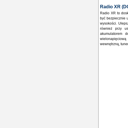
Radio XR (D
Radio XR to dosk
być bezpiecznie 
wysokości. Uleps
również przy u
akumulatorem d
wielonapięciową
wewnętrzną, tuner