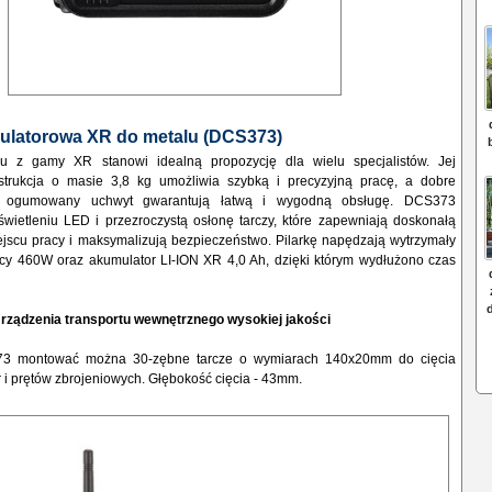
mulatorowa XR do metalu (DCS373)
lu z gamy XR stanowi idealną propozycję dla wielu specjalistów. Jej
trukcja o masie 3,8 kg umożliwia szybką i precyzyjną pracę, a dobre
 ogumowany uchwyt gwarantują łatwą i wygodną obsługę. DCS373
ietleniu LED i przezroczystą osłonę tarczy, które zapewniają doskonałą
jscu pracy i maksymalizują bezpieczeństwo. Pilarkę napędzają wytrzymały
cy 460W oraz akumulator LI-ION XR 4,0 Ah, dzięki którym wydłużono czas
rządzenia transportu wewnętrznego wysokiej jakości
73 montować można 30-zębne tarcze o wymiarach 140x20mm do cięcia
ur i prętów zbrojeniowych. Głębokość cięcia - 43mm.