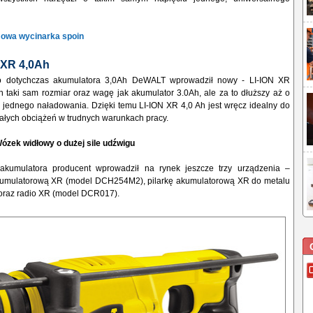
owa wycinarka spoin
 XR 4,0Ah
 dotychczas akumulatora 3,0Ah DeWALT wprowadził nowy - LI-ION XR
 taki sam rozmiar oraz wagę jak akumulator 3.0Ah, ale za to dłuższy aż o
 jednego naładowania. Dzięki temu LI-ION XR 4,0 Ah jest wręcz idealny do
wałych obciążeń w trudnych warunkach pracy.
ózek widłowy o dużej sile udźwigu
kumulatora producent wprowadził na rynek jeszcze trzy urządzenia –
kumulatorową XR (model DCH254M2), pilarkę akumulatorową XR do metalu
raz radio XR (model DCR017).