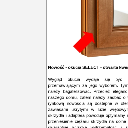
Nowość - okucia SELECT - otwarta kwes
Wygląd okucia wydaje się być n
przemawiającym za jego wyborem. Tymcz
należy bagatelizować. Przecież elegan
naszego domu, zatem należy zadbać o w
rynkową nowością są dostępne w ofe
zawiasami ukrytymi w luzie wrębowy
skrzydła i adaptera powoduje optymalny r
przeniesienie ciężaru skrzydła na dolne
gwarantuje wysoką wytrzymałość i s