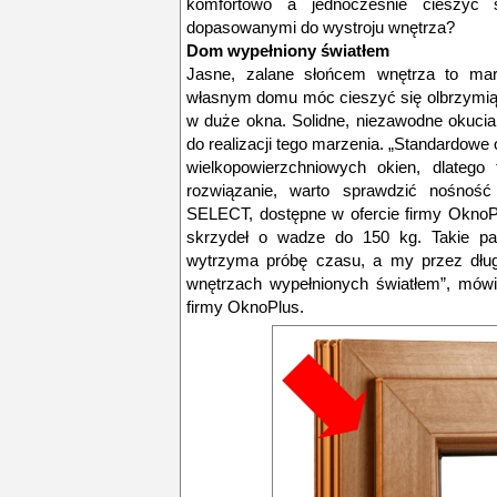
komfortowo a jednocześnie cieszyć s
dopasowanymi do wystroju wnętrza?
Dom wypełniony światłem
Jasne, zalane słońcem wnętrza to mar
własnym domu móc cieszyć się olbrzymią 
w duże okna. Solidne, niezawodne okuci
do realizacji tego marzenia. „Standardow
wielkopowierzchniowych okien, dlatego
rozwiązanie, warto sprawdzić nośność
SELECT, dostępne w ofercie firmy OknoP
skrzydeł o wadze do 150 kg. Takie pa
wytrzyma próbę czasu, a my przez dłu
wnętrzach wypełnionych światłem”, mówi
firmy OknoPlus.