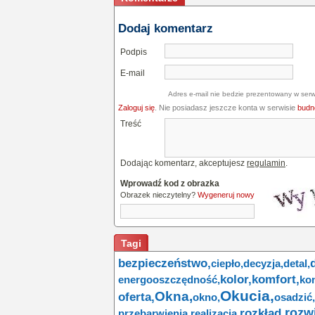
Dodaj komentarz
Podpis
E-mail
Adres e-mail nie bedzie prezentowany w serw
Zaloguj się
. Nie posiadasz jeszcze konta w serwisie
budne
Treść
Dodając komentarz, akceptujesz
regulamin
.
Wprowadź kod z obrazka
Obrazek nieczytelny?
Wygeneruj nowy
Tagi
bezpieczeństwo,
ciepło,
decyzja,
detal,
kolor,
komfort,
energooszczędność,
kon
Okucia,
Okna,
oferta,
okno,
osadzić,
rozw
rozkład,
przebarwienia,
realizacja,