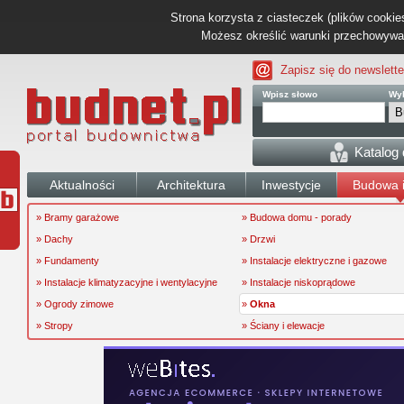
Strona korzysta z ciasteczek (plików cookies
Możesz określić warunki przechowywani
Zapisz się do newslette
Wpisz słowo
Wyb
Katalog
Aktualności
Architektura
Inwestycje
Budowa i
» Bramy garażowe
» Budowa domu - porady
» Dachy
» Drzwi
» Fundamenty
» Instalacje elektryczne i gazowe
» Instalacje klimatyzacyjne i wentylacyjne
» Instalacje niskoprądowe
» Ogrody zimowe
»
Okna
» Stropy
» Ściany i elewacje