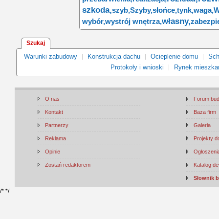
szkoda,
szyb,
Szyby,
słońce,
tynk,
waga,
W
własny,
wybór,
wystrój wnętrza,
zabezpi
Szukaj
Warunki zabudowy
Konstrukcja dachu
Ocieplenie domu
Sch
Protokoły i wnioski
Rynek mieszka
O nas
Forum bu
Kontakt
Baza firm
Partnerzy
Galeria
Reklama
Projekty 
Opinie
Ogłoszenia
Zostań redaktorem
Katalog d
Słownik 
/*
*/