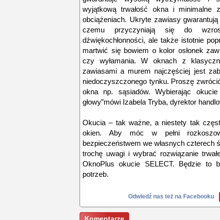
wyjątkową trwałość okna i minimalne 
obciążeniach. Ukryte zawiasy gwarantują
czemu przyczyniają się do wzros
dźwiękochłonności, ale także istotnie po
martwić się bowiem o kolor osłonek zaw
czy wyłamania. W oknach z klasyczn
zawiasami a murem najczęściej jest zab
niedoczyszczonego tynku. Proszę zwróci
okna np. sąsiadów. Wybierając okuc
głowy”mówi Izabela Tryba, dyrektor handl
Okucia – tak ważne, a niestety tak częs
okien. Aby móc w pełni rozkoszow
bezpieczeństwem we własnych czterech ś
trochę uwagi i wybrać rozwiązanie trwałe
OknoPlus okucie SELECT. Będzie to 
potrzeb.
Odwiedź nas też na Facebooku
Komentarze