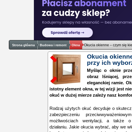
Okucia okienne – czym się ki
Strona główna
Budowa i remont
Okna
Okucia okienne
przy ich wybor
Myśląc o oknie prz
obraz lśniącej, prz
eleganckiej ramie. Ok
istotny element okna, w tej wizji jest n
okuć w dużej mierze zależy nasz komfor
Rodzaj użytych okuć decyduje o skutecz
zabezpieczeniu przeciwwyważeniow
możliwościach wentylacji, a także 
działaniu. Jakie okucia wybrać, aby we 