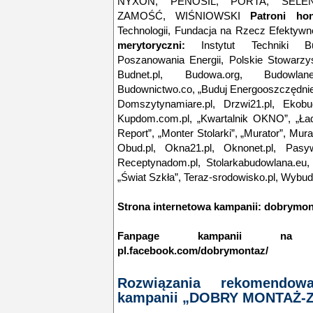
NYXON, PENOSIL, PORTA, SELE
ZAMOŚĆ, WIŚNIOWSKI
Patroni hon
Technologii, Fundacja na Rzecz Efektyw
merytoryczni:
Instytut Techniki Bu
Poszanowania Energii, Polskie Stowarz
Budnet.pl, Budowa.org, Budowlanem
Budownictwo.co, „Buduj Energooszczędnie
Domszytynamiare.pl, Drzwi21.pl, Ekobu
Kupdom.com.pl, „Kwartalnik OKNO”, „Ła
Report”, „Monter Stolarki”, „Murator”, Mura
Obud.pl, Okna21.pl, Oknonet.pl, Pasy
Receptynadom.pl, Stolarkabudowlana.eu, 
„Świat Szkła”, Teraz-srodowisko.pl, Wybu
Strona internetowa kampanii:
dobrymon
Fanpage kampanii na Fa
pl.facebook.com/dobrymontaz/
Rozwiązania rekomendow
kampanii „DOBRY MONTAŻ-Za