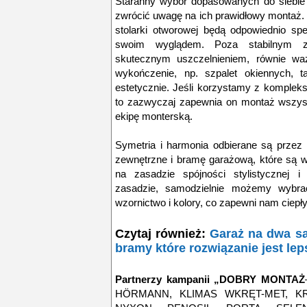
Staranny wybór dopasowanych do siebie p
zwrócić uwagę na ich prawidłowy montaż
stolarki otworowej będą odpowiednio spe
swoim wyglądem. Poza stabilnym 
skutecznym uszczelnieniem, równie wa
wykończenie, np. szpalet okiennych, t
estetycznie. Jeśli korzystamy z kompleks
to zazwyczaj zapewnia on montaż wszyst
ekipę monterską.
Symetria i harmonia odbierane są przez 
zewnętrzne i bramę garażową, które są 
na zasadzie spójności stylistycznej i 
zasadzie, samodzielnie możemy wybrać
wzornictwo i kolory, co zapewni nam ciepł
Czytaj również:
Garaż na dwa s
bramy które rozwiązanie jest le
Partnerzy kampanii „DOBRY MONTAŻ
HÖRMANN, KLIMAS WKRĘT-MET, KRI