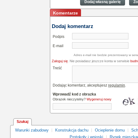
drzwi do każdego wnętrza
drzwi do każdego 
Dodaj własną galerię
Zo
Komentarze
Dodaj komentarz
Podpis
E-mail
Adres e-mail nie bedzie prezentowany w serw
Zaloguj się
. Nie posiadasz jeszcze konta w serwisie
budne
Treść
Dodając komentarz, akceptujesz
regulamin
.
Wprowadź kod z obrazka
Obrazek nieczytelny?
Wygeneruj nowy
Szukaj
Warunki zabudowy
Konstrukcja dachu
Ocieplenie domu
Sch
Protokoły i wnioski
Rynek mieszka