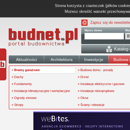
Strona korzysta z ciasteczek (plików cookies
Możesz określić warunki przechowywani
Zapisz się do newslette
Wpisz słowo
Wyb
Katalog
Aktualności
Architektura
Inwestycje
Budowa i
»
Bramy garażowe
» Budowa domu - porady
» Dachy
» Drzwi
» Fundamenty
» Instalacje elektryczne i gazowe
» Instalacje klimatyzacyjne i wentylacyjne
» Instalacje niskoprądowe
» Ogrody zimowe
» Okna
» Stropy
» Ściany i elewacje