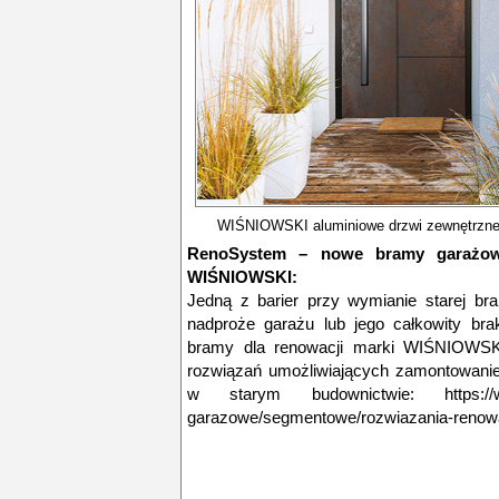
WIŚNIOWSKI aluminiowe drzwi zewnętrz
RenoSystem – nowe bramy garażow
WIŚNIOWSKI:
Jedną z barier przy wymianie starej br
nadproże garażu lub jego całkowity b
bramy dla renowacji marki WIŚNIOWSK
rozwiązań umożliwiających zamontowan
w starym budownictwie: https://www
garazowe/segmentowe/rozwiazania-renow