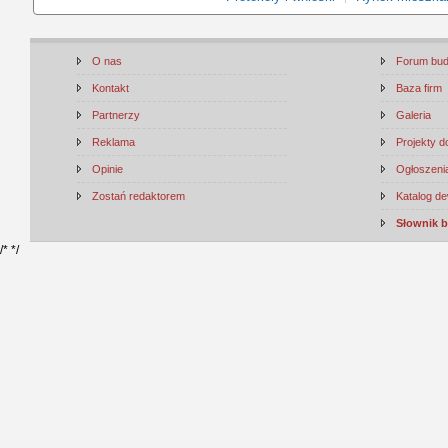
O nas
Forum bu
Kontakt
Baza firm
Partnerzy
Galeria
Reklama
Projekty 
Opinie
Ogłoszenia
Zostań redaktorem
Katalog d
Słownik 
/*
*/