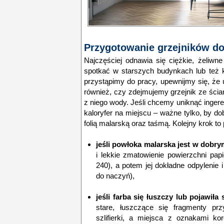
Przygotowanie grzejników d
Najczęściej odnawia się ciężkie, żeliwn
spotkać w starszych budynkach lub też k
przystąpimy do pracy, upewnijmy się, że
również, czy zdejmujemy grzejnik ze ści
z niego wody. Jeśli chcemy uniknąć ingere
kaloryfer na miejscu – ważne tylko, by d
folią malarską oraz taśmą. Kolejny krok to
jeśli powłoka malarska jest w dobry
i lekkie zmatowienie powierzchni pap
240), a potem jej dokładne odpylenie 
do naczyń),
jeśli farba się łuszczy lub pojawiła 
stare, łuszczące się fragmenty prz
szlifierki, a miejsca z oznakami kor