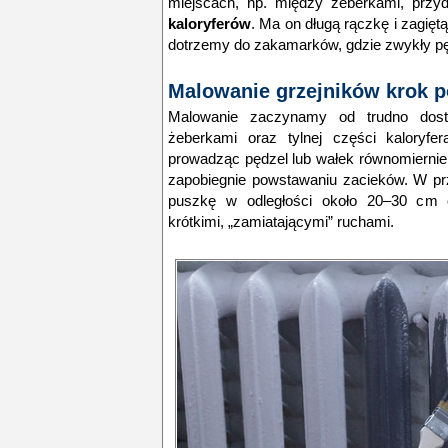
miejscach, np. między żeberkami, przy
kaloryferów
. Ma on długą rączkę i zagię
dotrzemy do zakamarków, gdzie zwykły pęd
Malowanie grzejników krok p
Malowanie zaczynamy od trudno dost
żeberkami oraz tylnej części kaloryfe
prowadząc pędzel lub wałek równomiernie,
zapobiegnie powstawaniu zacieków. W p
puszkę w odległości około 20–30 cm o
krótkimi, „zamiatającymi” ruchami.