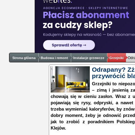
Odra
Strona główna
Budowa i remont
Instalacje grzewcze
Grzejniki
Odrapany? Zżó
przywrócić bl
Grzejniki to niepo
– zimą i jesienią z
chowają się w cieniu zasłon. Wraz z u
pojawiają się rysy, odpryski, a nawet
trzeba wymieniać kaloryferów, by znów 
dobry moment, żeby je odnowić prze
jak to zrobić z poradnikiem Polski
Klejów.