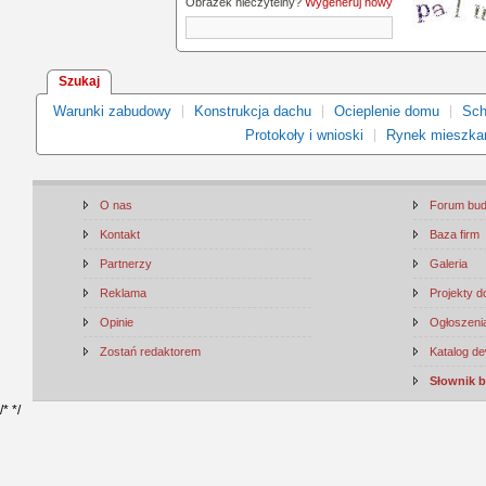
Obrazek nieczytelny?
Wygeneruj nowy
Szukaj
Warunki zabudowy
Konstrukcja dachu
Ocieplenie domu
Sch
Protokoły i wnioski
Rynek mieszka
O nas
Forum bu
Kontakt
Baza firm
Partnerzy
Galeria
Reklama
Projekty 
Opinie
Ogłoszenia
Zostań redaktorem
Katalog d
Słownik 
/*
*/