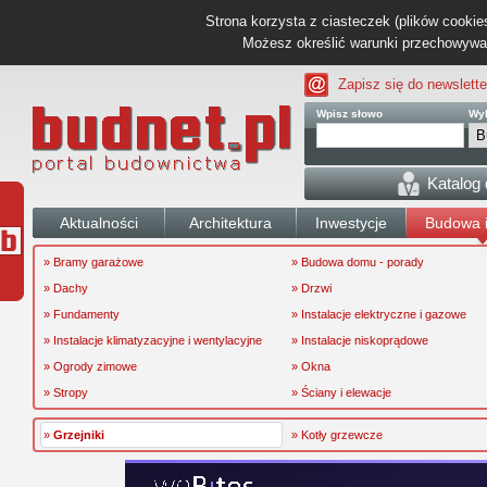
Strona korzysta z ciasteczek (plików cookies
Możesz określić warunki przechowywani
Zapisz się do newslette
Wpisz słowo
Wyb
Katalog
Aktualności
Architektura
Inwestycje
Budowa i
» Bramy garażowe
» Budowa domu - porady
» Dachy
» Drzwi
» Fundamenty
» Instalacje elektryczne i gazowe
» Instalacje klimatyzacyjne i wentylacyjne
» Instalacje niskoprądowe
» Ogrody zimowe
» Okna
» Stropy
» Ściany i elewacje
»
Grzejniki
» Kotły grzewcze