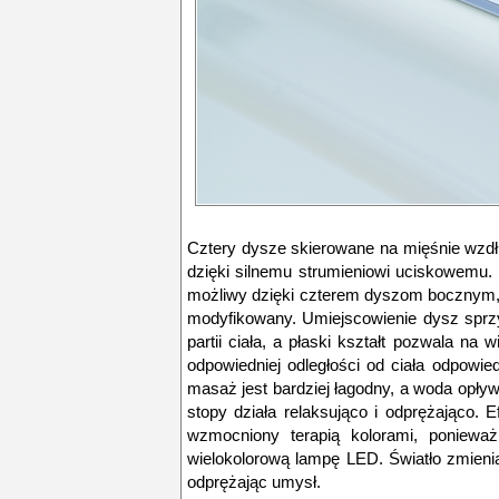
Cztery dysze skierowane na mięśnie wzd
dzięki silnemu strumieniowi uciskowemu.
możliwy dzięki czterem dyszom bocznym, k
modyfikowany. Umiejscowienie dysz sprz
partii ciała, a płaski kształt pozwala na 
odpowiedniej odległości od ciała odpowi
masaż jest bardziej łagodny, a woda opły
stopy działa relaksująco i odprężająco
wzmocniony terapią kolorami, poniew
wielokolorową lampę LED. Światło zmienia
odprężając umysł.