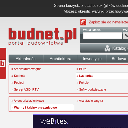
Strona korzysta z ciasteczek (plików cookies
Możesz określić warunki przechowywani
Zapisz się do newslette
Wpisz słowo
Wyb
Katalog
Aktualności
Architektura
Inwestycje
Budowa i
» Architektura wnętrz
» Biuro
» Kuchnia
»
Łazienka
» Podłogi
» Pokoje
» Sprzęt AGD, RTV
» Sufity podwieszane
» Akcesoria łazienkowe
» Aranżacje wnętrz
»
Wanny i kabiny prysznicowe