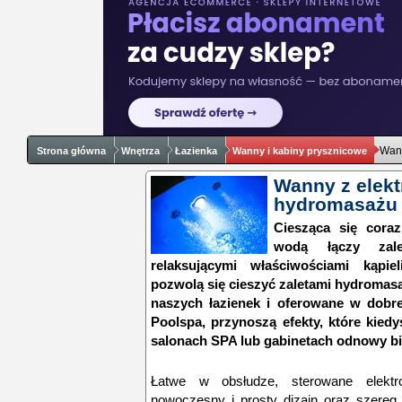
Wann
Strona główna
Wnętrza
Łazienka
Wanny i kabiny prysznicowe
Wanny z elek
hydromasażu
Ciesząca się coraz
wodą łączy zal
relaksującymi właściwościami kąpi
pozwolą się cieszyć zaletami hydromas
naszych łazienek i oferowane w dob
Poolspa, przynoszą efekty, które kied
salonach SPA lub gabinetach odnowy bi
Łatwe w obsłudze, sterowane elektro
nowoczesny i prosty dizajn oraz szereg f