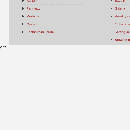
Kontakt
Baza firm
Partnerzy
Galeria
Reklama
Projekty 
Opinie
Ogłoszenia
Zostań redaktorem
Katalog d
Słownik 
/*
*/