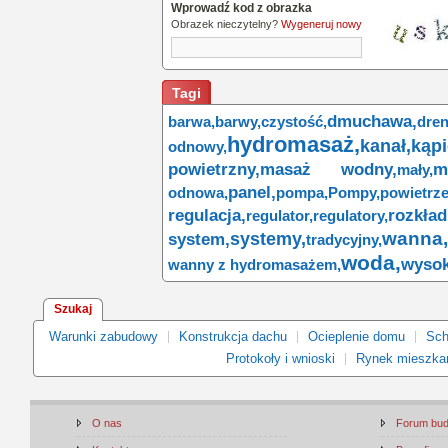
Wprowadź kod z obrazka
Obrazek nieczytelny?
Wygeneruj nowy
Tagi
dmuchawa,
barwa,
barwy,
czystość,
dren
hydromasaż,
kanał,
kąpi
odnowy,
powietrzny,
masaż wodny,
m
mały,
panel,
odnowa,
pompa,
Pompy,
powietrze
regulacja,
rozkład
regulator,
regulatory,
wanna,
systemy,
system,
tradycyjny,
woda,
wysok
wanny z hydromasażem,
Szukaj
Warunki zabudowy
Konstrukcja dachu
Ocieplenie domu
Sch
Protokoły i wnioski
Rynek mieszka
O nas
Forum bu