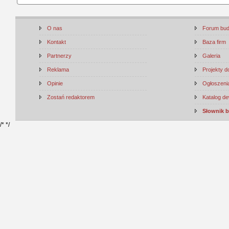
O nas
Forum bu
Kontakt
Baza firm
Partnerzy
Galeria
Reklama
Projekty 
Opinie
Ogłoszenia
Zostań redaktorem
Katalog d
Słownik 
/*
*/