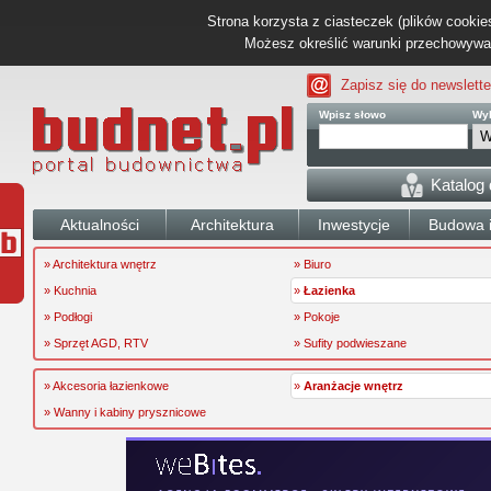
Strona korzysta z ciasteczek (plików cookies
Możesz określić warunki przechowywani
Zapisz się do newslette
Wpisz słowo
Wyb
Katalog
Aktualności
Architektura
Inwestycje
Budowa i
» Architektura wnętrz
» Biuro
» Kuchnia
»
Łazienka
» Podłogi
» Pokoje
» Sprzęt AGD, RTV
» Sufity podwieszane
» Akcesoria łazienkowe
»
Aranżacje wnętrz
» Wanny i kabiny prysznicowe