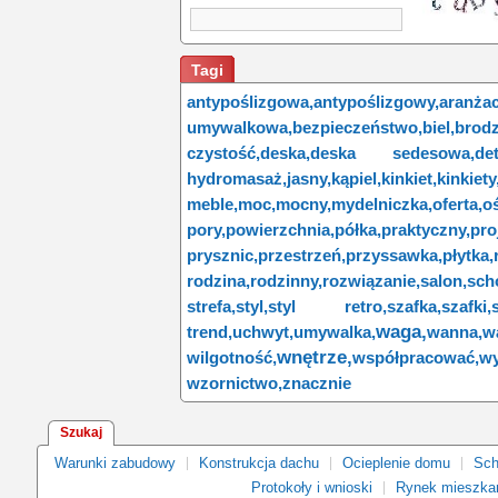
Tagi
antypoślizgowa,
antypoślizgowy,
aranżac
umywalkowa,
bezpieczeństwo,
biel,
brodz
czystość,
deska,
deska sedesowa,
det
hydromasaż,
jasny,
kąpiel,
kinkiet,
kinkiety
meble,
moc,
mocny,
mydelniczka,
oferta,
oś
pory,
powierzchnia,
półka,
praktyczny,
pro
prysznic,
przestrzeń,
przyssawka,
płytka,
rodzina,
rodzinny,
rozwiązanie,
salon,
sch
strefa,
styl,
styl retro,
szafka,
szafki,
waga,
trend,
uchwyt,
umywalka,
wanna,
w
wnętrze,
wilgotność,
współpracować,
wy
wzornictwo,
znacznie
Szukaj
Warunki zabudowy
Konstrukcja dachu
Ocieplenie domu
Sch
Protokoły i wnioski
Rynek mieszka