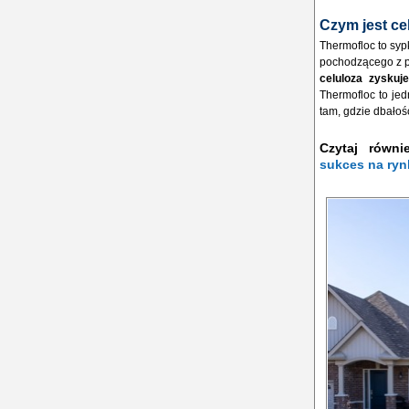
Czym jest ce
Thermofloc to syp
pochodzącego z p
celuloza zyskuj
Thermofloc to jed
tam, gdzie dbałoś
Czytaj równ
sukces na ry