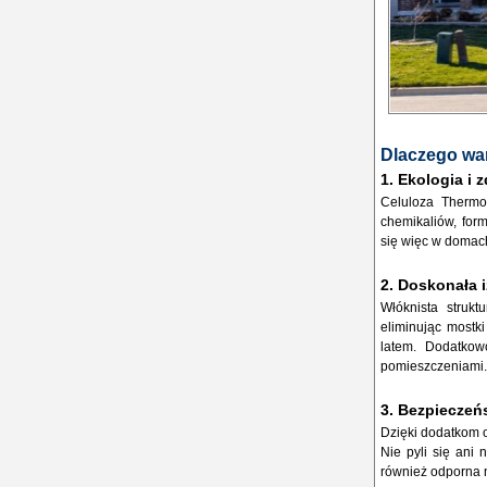
Dlaczego war
1. Ekologia i 
Celuloza Thermof
chemikaliów, for
się więc w domach
2. Doskonała i
Włóknista strukt
eliminując mostki
latem. Dodatkow
pomieszczeniami.
3. Bezpieczeń
Dzięki dodatkom 
Nie pyli się ani 
również odporna n