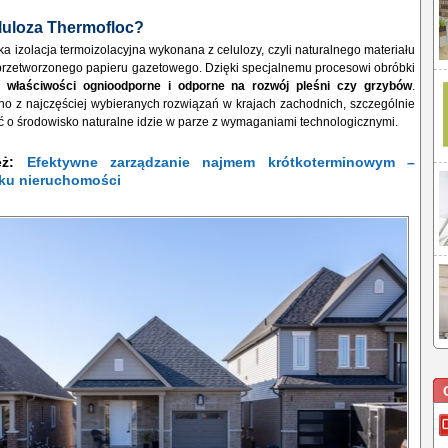
luloza Thermofloc?
ka izolacja termoizolacyjna wykonana z celulozy, czyli naturalnego materiału
rzetworzonego papieru gazetowego. Dzięki specjalnemu procesowi obróbki
e właściwości ognioodporne i odporne na rozwój pleśni czy grzybów
.
no z najczęściej wybieranych rozwiązań w krajach zachodnich, szczególnie
ć o środowisko naturalne idzie w parze z wymaganiami technologicznymi.
ież:
Efektywne zarządzanie najmem krótkoterminowym –
nku nieruchomości