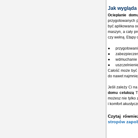
Jak wygląda 
Ocieplanie domu
przygotowanych p
być aplikowana od
maszyn, a cały pr
czy wełną. Etapy 
● przygotowanie 
● zabezpieczenie
● wdmuchanie c
● uszczelnienie 
Całość może być 
do nawet najmnie
Jeśli zależy Ci n
domu celulozą
Th
możesz nie tylko
i komfort akustyc
Czytaj równi
stropów zapob