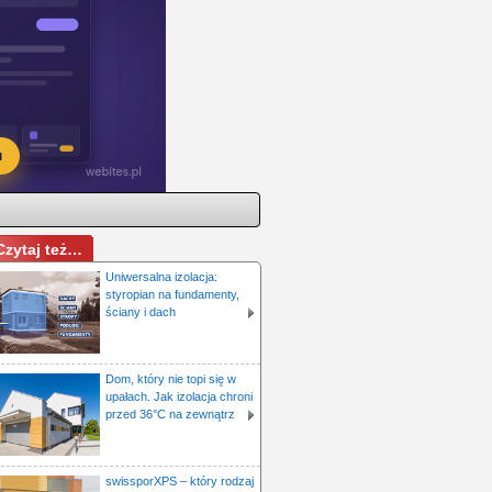
Czytaj też…
Uniwersalna izolacja:
styropian na fundamenty,
ściany i dach
Dom, który nie topi się w
upałach. Jak izolacja chroni
przed 36°C na zewnątrz
swissporXPS – który rodzaj