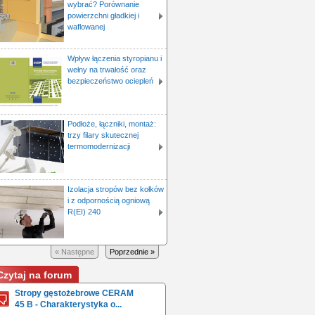
wybrać? Porównanie
powierzchni gładkiej i
waflowanej
Wpływ łączenia styropianu i
wełny na trwałość oraz
bezpieczeństwo ociepleń
Podłoże, łączniki, montaż:
trzy filary skutecznej
termomodernizacji
Izolacja stropów bez kołków
i z odpornością ogniową
R(EI) 240
« Następne
Poprzednie »
Czytaj na forum
Stropy gęstożebrowe CERAM
45 B - Charakterystyka o...