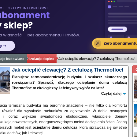
Jak ocieplić elewację? Z celulozą Thermofloc!
acje budowlane
Izolacje cieplne
Jak ocieplić elewację? Z celulozą Thermofloc!
Planujesz termomodernizację budynku i szukasz skutecznego
rozwiązania? Sprawdź, dlaczego ocieplanie domu celulozą
Thermofloc to ekologiczny i efektywny wybór na lata!
Czytaj dalej
acja termiczna budynku ma ogromne znaczenie – nie tylko dla komfortu
 również dla wysokości rachunków za ogrzewanie. W dobie rosnących
i i coraz większej świadomości ekologicznej, właściciele domów
szukają nowoczesnych, energooszczędnych metod docieplenia ścian. Jedną
iejszych metod jest
ocieplanie domu celulozą
, która sprawdza się świetnie
ku dachów, jak i elewacji.