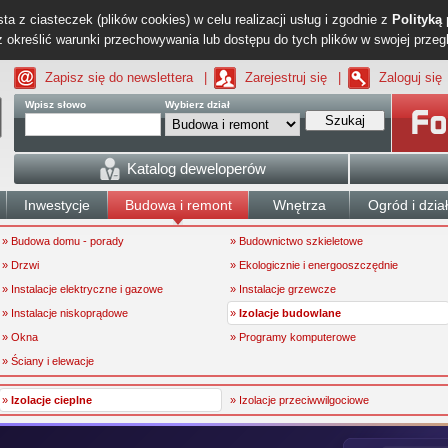
ta z ciasteczek (plików cookies) w celu realizacji usług i zgodnie z
Polityką
określić warunki przechowywania lub dostępu do tych plików w swojej przeg
Zapisz się do newslettera
|
Zarejestruj się
|
Zaloguj się
Wpisz słowo
Wybierz dział
Szukaj
Katalog deweloperów
Inwestycje
Budowa i remont
Wnętrza
Ogród i dzia
» Budowa domu - porady
» Budownictwo szkieletowe
» Drzwi
» Ekologicznie i energooszczędnie
» Instalacje elektryczne i gazowe
» Instalacje grzewcze
» Instalacje niskoprądowe
»
Izolacje budowlane
» Okna
» Programy komputerowe
» Ściany i elewacje
»
Izolacje cieplne
» Izolacje przeciwwilgociowe