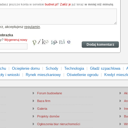
iadasz jeszcze konta w serwisie
budnet.pl
?
Załóż je
już teraz
w mniej niż minutę
.
rz, akceptujesz
regulamin
.
 obrazka
ny?
Wygeneruj nowy
achu
Ocieplenie domu
Schody
Technologia
Gładź szpachlowa
ły i wnioski
Rynek mieszkaniowy
Oświetlenie ogrodu
Kredyt miesz
Forum budowlane
Ak
Baza firm
Ar
Galeria
In
Projekty domów
Bu
Ogłoszenia biur nieruchomości
Wn