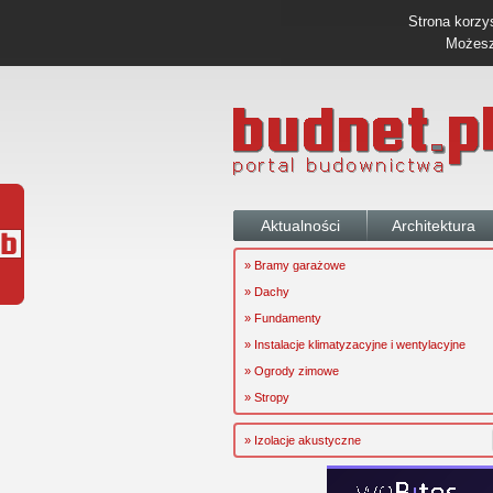
Strona korzys
Możesz 
Aktualności
Architektura
» Bramy garażowe
» Dachy
» Fundamenty
» Instalacje klimatyzacyjne i wentylacyjne
» Ogrody zimowe
» Stropy
» Izolacje akustyczne