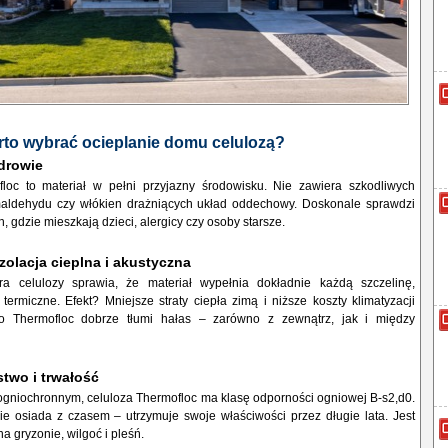
to wybrać ocieplanie domu celulozą?
zdrowie
loc to materiał w pełni przyjazny środowisku. Nie zawiera szkodliwych
maldehydu czy włókien drażniących układ oddechowy. Doskonale sprawdzi
, gdzie mieszkają dzieci, alergicy czy osoby starsze.
zolacja cieplna i akustyczna
ura celulozy sprawia, że materiał wypełnia dokładnie każdą szczelinę,
 termiczne. Efekt? Mniejsze straty ciepła zimą i niższe koszty klimatyzacji
o Thermofloc dobrze tłumi hałas – zarówno z zewnątrz, jak i między
stwo i trwałość
ogniochronnym, celuloza Thermofloc ma klasę odporności ogniowej B-s2,d0.
nie osiada z czasem – utrzymuje swoje właściwości przez długie lata. Jest
a gryzonie, wilgoć i pleśń.