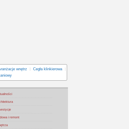
Aranżacje wnętrz
Cegła klinkierowa
kaniowy
tualności
chitektura
westycje
dowa i remont
ętrza