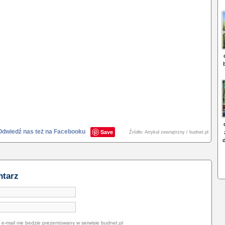
Odwiedź nas też na Facebooku
Save
Źródło: Artykuł zewnętrzny / budnet.pl
ntarz
 e-mail nie bedzie prezentowany w serwisie budnet.pl