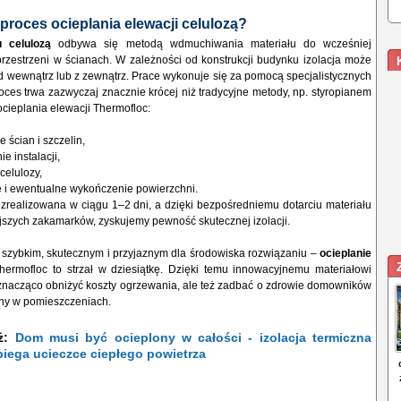
proces ocieplania elewacji celulozą?
 celulozą
odbywa się metodą wdmuchiwania materiału do wcześniej
rzestrzeni w ścianach. W zależności od konstrukcji budynku izolacja może
 wewnątrz lub z zewnątrz. Prace wykonuje się za pomocą specjalistycznych
oces trwa zazwyczaj znacznie krócej niż tradycyjne metody, np. styropianem
ocieplania elewacji Thermofloc:
ścian i szczelin,
 instalacji,
elulozy,
i ewentualne wykończenie powierzchni.
zrealizowana w ciągu 1–2 dni, a dzięki bezpośredniemu dotarciu materiału
jszych zakamarków, zyskujemy pewność skutecznej izolacji.
a szybkim, skutecznym i przyjaznym dla środowiska rozwiązaniu –
ocieplanie
ermofloc to strzał w dziesiątkę. Dzięki temu innowacyjnemu materiałowi
 znacząco obniżyć koszty ogrzewania, ale też zadbać o zdrowie domowników
zny w pomieszczeniach.
eż:
Dom musi być ocieplony w całości - izolacja termiczna
iega ucieczce ciepłego powietrza