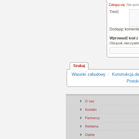
Zaloguj się
. Nie pos
Treść
Dodając komenta
Wprowadź kod z
Obrazek nieczytel
Szukaj
Warunki zabudowy
Konstrukcja d
Protoko
O nas
Kontakt
Partnerzy
Reklama
Opinie