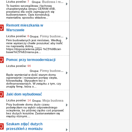
Liczba postów:
7
Budowa i re...
Grupa:
To bardzo szczegółowa i fachowa
charakterystyka stropu CERAM 45B,
przydatna dla osób zajmujących się
budownictwem. Opis konstrukcji,
materiałów, sposobu składow...
Remont mieszkania w
Warszawie
Liczba postów:
8
Firmy budow...
Grupa:
Firm budowlanych jest mnóstwo. Według
mnie wystarczy chwile poszukać aby trafić
na naprawdę dobrą. ____
https://doposcielenia.pl/po %C5%9Bciel-
bawe%C5%82niana-pa...
Pomoc przy termoodernizacji
Liczba postów:
96
Firmy budow...
Grupa:
Będe wymieniał w dość starym domu
ogrzewanie i rozważam pompę ciepła,
fotowoltaikę. Słyszałem też o
dofinansowaniach. W związku z tym, czy
znajdę firmę, która o...
Jaki dom wybudować
Liczba postów:
14
Moja budowa
Grupa:
Przy budowie domu dużo czasu
poświęciłam na wybór odpowiedniego
ocieplenia, bo później ciężko coś poprawić
bez dużych kosztów. Zastanawiałam się
między różnymi....
Szukam zdjęć dużych
przeszkleń z montażu