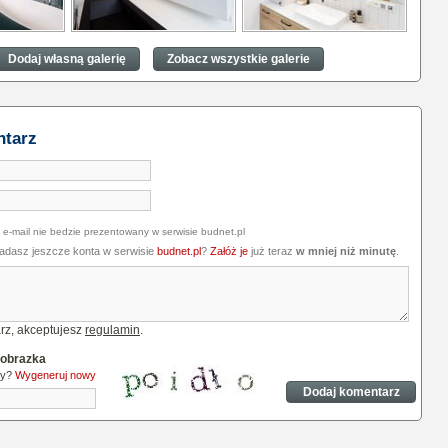
epiej
Jaki grzejnik najlepiej
Jaki grzejnik najlepiej
azience?
sprawdzi się w łazience?
sprawdzi się w łazience?
Dodaj własną galerię
Zobacz wszystkie galerie
ntarz
 e-mail nie bedzie prezentowany w serwisie budnet.pl
iadasz jeszcze konta w serwisie
budnet.pl
?
Załóż je
już teraz
w mniej niż minutę
.
rz, akceptujesz
regulamin
.
 obrazka
ny?
Wygeneruj nowy