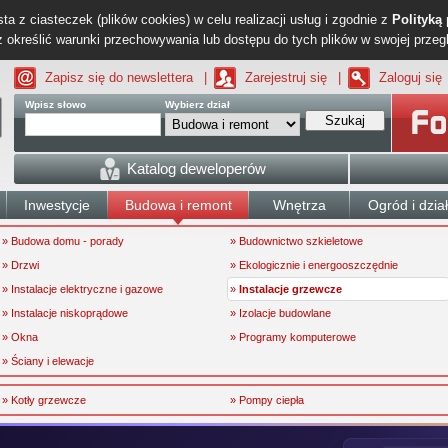
ta z ciasteczek (plików cookies) w celu realizacji usług i zgodnie z
Polityką
określić warunki przechowywania lub dostępu do tych plików w swojej przeg
Zapisz się do newslettera
|
Zarejestruj się
|
Zaloguj się
Wpisz słowo
Wybierz dział
Szukaj
Katalog deweloperów
Inwestycje
Budowa i remont
Wnętrza
Ogród i dzia
» Budowa domu - porady
» Budownictwo szkieletowe
» Drzwi
» Ekologicznie i energooszczędnie
» Instalacje elektryczne i gazowe
»
Instalacje grzewcze
» Instalacje niskoprądowe
» Izolacje budowlane
» Okna
» Programy komputerowe
» Ściany i elewacje
» Kotły grzewcze
» Pompy ciepła