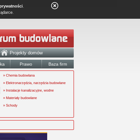
 prywatności
.
lądarce.
Projekty domów
łka
Prawo
Baza firm
» Chemia budowlana
» Elektronarzędzia, narzędzia budowlane
» Instalacje kanalizacyjne, wodne
» Materiały budowlane
» Schody