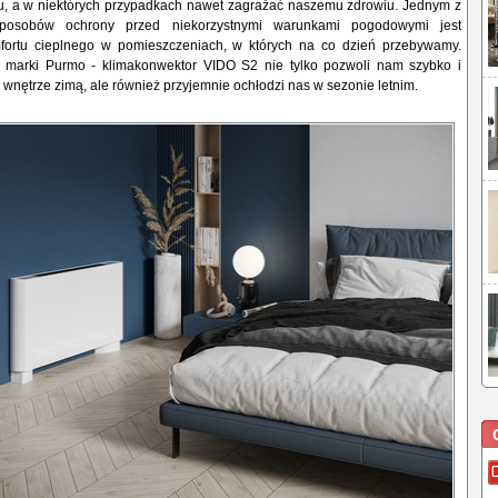
ju, a w niektórych przypadkach nawet zagrażać naszemu zdrowiu. Jednym z
posobów ochrony przed niekorzystnymi warunkami pogodowymi jest
fortu cieplnego w pomieszczeniach, w których na co dzień przebywamy.
 marki Purmo - klimakonwektor VIDO S2 nie tylko pozwoli nam szybko i
 wnętrze zimą, ale również przyjemnie ochłodzi nas w sezonie letnim.