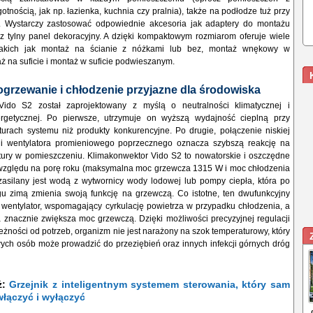
tnością, jak np. łazienka, kuchnia czy pralnia), także na podłodze tuż przy
. Wystarczy zastosować odpowiednie akcesoria jak adaptery do montażu
 tylny panel dekoracyjny. A dzięki kompaktowym rozmiarom oferuje wiele
i, takich jak montaż na ścianie z nóżkami lub bez, montaż wnękowy w
 na suficie i montaż w suficie podwieszanym.
 ogrzewanie i chłodzenie przyjazne dla środowiska
Vido S2 został zaprojektowany z myślą o neutralności klimatycznej i
ergetycznej. Po pierwsze, utrzymuje on wyższą wydajność cieplną przy
turach systemu niż produkty konkurencyjne. Po drugie, połączenie niskiej
 i wentylatora promieniowego poprzecznego oznacza szybszą reakcję na
ury w pomieszczeniu. Klimakonwektor Vido S2 to nowatorskie i oszczędne
względu na porę roku (maksymalna moc grzewcza 1315 W i moc chłodzenia
asilany jest wodą z wytwornicy wody lodowej lub pompy ciepła, która po
u zimą zmienia swoją funkcję na grzewczą. Co istotne, ten dwufunkcyjny
 wentylator, wspomagający cyrkulację powietrza w przypadku chłodzenia, a
a znacznie zwiększa moc grzewczą. Dzięki możliwości precyzyjnej regulacji
eżności od potrzeb, organizm nie jest narażony na szok temperaturowy, który
wych osób może prowadzić do przeziębień oraz innych infekcji górnych dróg
ż:
Grzejnik z inteligentnym systemem sterowania, który sam
włączyć i wyłączyć