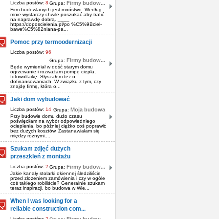
Liczba postów:
8
Firmy budow...
Grupa:
Firm budowlanych jest mnóstwo. Według
mnie wystarczy chwile poszukać aby trafić
na naprawdę dobrą. ____
https://doposcielenia.pl/po %C5%9Bciel-
bawe%C5%82niana-pa...
Pomoc przy termoodernizacji
Liczba postów:
96
Firmy budow...
Grupa:
Będe wymieniał w dość starym domu
ogrzewanie i rozważam pompę ciepła,
fotowoltaikę. Słyszałem też o
dofinansowaniach. W związku z tym, czy
znajdę firmę, która o...
Jaki dom wybudować
Liczba postów:
14
Moja budowa
Grupa:
Przy budowie domu dużo czasu
poświęciłam na wybór odpowiedniego
ocieplenia, bo później ciężko coś poprawić
bez dużych kosztów. Zastanawiałam się
między różnymi....
Szukam zdjęć dużych
przeszkleń z montażu
Liczba postów:
2
Firmy budow...
Grupa:
Jakie kanały stolarki okiennej śledziliście
przed złożeniem zamówienia i czy w ogóle
coś takiego robiliście? Generalnie szukam
teraz inspiracji, bo budowa w Wie...
When I was looking for a
reliable construction com...
Liczba postów:
2