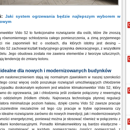
eż:
Jaki system ogrzewania będzie najlepszym wyborem w
kowym
onwektor Vido S2 to funkcjonalne rozwiązanie dla osób, które źle znoszą
ją równomiernego schłodzenia całego pomieszczenia, a zimą przyjemnego
anci nie zapomnieli też o osobach, dla których istotny jest desing –
do S2 zachował kształt tradycyjnego grzejnika dekoracyjnego, z wszystkimi
delu. Jego obudowa została nie zawiera elementów z tworzyw sztucznych,
ją tendencję do zmiany koloru.
 idealne dla nowych i modernizowanych budynków
ym nasłonecznieniem stają się normalnym zjawiskiem w naszej szerokości
latego coraz więcej osób poszukuje rozwiązań umożliwiających chłodzenie
zypadku doskonałym wyborem jest właśnie klimakonwektor Vido S2, który
no do ogrzewania, jak i chłodzenia jeśli zostanie połączony z rewersyjną
b oddzielnym źródłem chłodu. Najnowsza technologia płynnej regulacji
latora minimalizuje poziom hałasu, dzięki czemu Vido S2 zawsze pracuje
ezszelestnie niezależnie od tego czy pracuje w trybie ogrzewania czy
to idealne rozwiązanie zarówno do nowych inwestycji, jak i modernizowanych
wności energetycznej, ponieważ można je stosować również w połączeniu z
łami kondensacyjnymi. Ponadto klimakonwektory są bardzo elastyczne -
cią zainstalować w każdym pomieszczeniu (oprócz pomieszczeń z