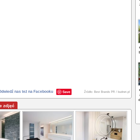
Odwiedź nas też na Facebooku
Save
Źródło: Best Brands PR / budnet.pl
e zdjęć