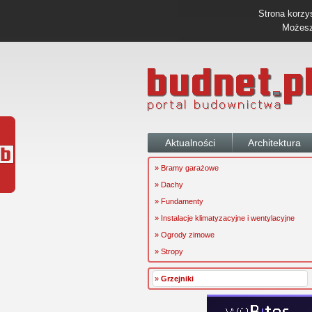
Strona korzys
Możesz 
Aktualności
Architektura
» Bramy garażowe
» Dachy
» Fundamenty
» Instalacje klimatyzacyjne i wentylacyjne
» Ogrody zimowe
» Stropy
»
Grzejniki