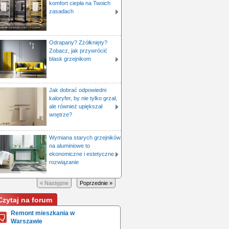
komfort ciepła na Twoich
zasadach
Odrapany? Zżółknięty?
Zobacz, jak przywrócić
blask grzejnikom
Jak dobrać odpowiedni
kaloryfer, by nie tylko grzał,
ale również upiększał
wnętrze?
Wymiana starych grzejników
na aluminiowe to
ekonomiczne i estetyczne
rozwiązanie
« Następne
Poprzednie »
Czytaj na forum
Remont mieszkania w
Warszawie