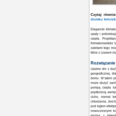
Czytaj równi
domku letnis
Elegancki klimak
upały i potrzebu
ciepła. Projekt
Klimakonwektor Vi
zaletami tego mo
które z czasem ma
Rozwiązanie
Upalne dni z duż
geograficznej, d
domu. W takim pr
może służyć zarów
pompą ciepła lu
prędkością wenty
cicho, niemal b
chłodzenia. Jest 
pod kątem efekty
nowoczesnymi kot
można z łatwoś