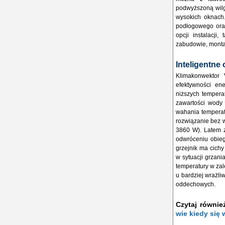
podwyższoną wilgo
wysokich oknach
podłogowego oraz
opcji instalacj
zabudowie, montaż
Inteligentne
Klimakonwektor 
efektywności en
niższych tempera
zawartości wody
wahania temperat
rozwiązanie bez 
3860 W). Latem z
odwróceniu obieg
grzejnik ma cichy
w sytuacji grzani
temperatury w zal
u bardziej wrażli
oddechowych.
Czytaj równie
wie kiedy się 