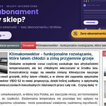
Klimakonwektor - funkcjonalne rozwiązanie, które la
alacje grzewcze
Grzejniki
Klimakonwektor - funkcjonalne rozwiązanie,
które latem chłodzi a zimą przyjemnie grzeje
Globalne ocieplenie coraz częściej zaskakuje nas afrykańskimi
temperaturami, ale też chłodnymi wieczorami w środku lata.
Konstruktorzy mając na uwadze zmiany klimatyczne naszego
owali grzejnik, który latem chłodzi, a w zimne dni zapewnia optymalne
wektor VIDO S2 to nowa propozycja, dzięki której zadbamy o optymalną
mieszczeniach mieszkalnych i biurowych przez cały rok.
Czytaj dalej
w umiarkowanych, w której leży Polska, ani siarczyste mrozy, ani horrendalne
ą do rzadkości. Ekstremalna temperatura nie pozostaje bez wpływu na
rganizmu człowieka - może powodować osłabienie, nadmierną męczliwość,