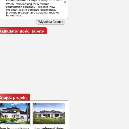
Firmy budow...
Grupa:
When I was looking for a reliable
construction company, I realized how
important it is to compare experience,
previous projects, and customer reviews
before mak...
Więcej na forum »
Kalkulator ilości tapety
Znajdź projekt