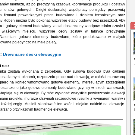
anów montażu, aż po precyzyjną czasową koordynację produkcji i dostawy
elementów gotowych. Dzięki doskonałej współpracy pomiędzy pracownią
ą a firmami prowadzącymi prace budowlane i działem technicznym oraz
my Röben można było pokonać wszystkie etapy budowy bez przeszkód. Aby
a i gotowy element budowlany został dostarczony w odpowiednim czasie i
łaściwym miejscu, wszystkie cegły zostały w fabryce precyzyjnie
Natomiast gotowe elementy budowlane, które produkowano w małych
akowane pojedynczo na małe palety.
ż:
Drewniane deski elewacyjne
i rusz
ynku została wykonana z żelbetonu. Gdy surowa budowla była całkiem
z osadzonymi oknami), rozpoczęto prace nad elewacją, w całości murowaną
piero na koniec wmontowano gotowe elementy. Interesującym szczegółem
 dostarczone jako gotowe elementy budowlane gzymsy w trzech warstwach,
wtapiają się w elewację. By móc wykonać wszystkie powierzchnie elewacji
iami projektu, murarze otrzymali szczegółowe rysunki z wymiarem warstw i
każdej cegły. Musieli skopiować ten wzór i niejako nakleić na elewację.
tarzano przy każdym fragmencie elewacji.