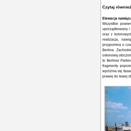
Czytaj równie
Elewacja nawiązu
Wszystkie powier
uporządkowany i r
oraz z kolorowyc
realizacja, nawi
przypomina o cza
Berlina Zachodni
osłonową otoczono
to Berliner Park
fragmenty poprz
wyróżnia się fasa
prawej do lewej s