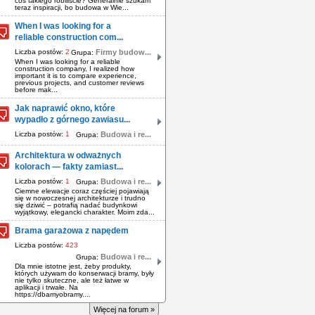
coś takiego robiliście? Generalnie szukam
teraz inspiracji, bo budowa w Wie...
When I was looking for a
reliable construction com...
Liczba postów:
2
Firmy budow...
Grupa:
When I was looking for a reliable
construction company, I realized how
important it is to compare experience,
previous projects, and customer reviews
before mak...
Jak naprawić okno, które
wypadło z górnego zawiasu...
Liczba postów:
1
Budowa i re...
Grupa:
Architektura w odważnych
kolorach — fakty zamiast...
Liczba postów:
1
Budowa i re...
Grupa:
Ciemne elewacje coraz częściej pojawiają
się w nowoczesnej architekturze i trudno
się dziwić – potrafią nadać budynkowi
wyjątkowy, elegancki charakter. Moim zda...
Brama garażowa z napędem
Liczba postów:
423
Budowa i re...
Grupa:
Dla mnie istotne jest, żeby produkty,
których używam do konserwacji bramy, były
nie tylko skuteczne, ale też łatwe w
aplikacji i trwałe. Na
https://dbamyobramy....
Więcej na forum »