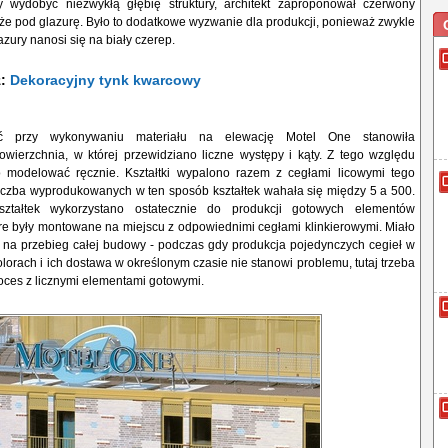
y wydobyć niezwykłą głębię struktury, architekt zaproponował czerwony
że pod glazurę. Było to dodatkowe wyzwanie dla produkcji, ponieważ zwykle
azury nanosi się na biały czerep.
ż:
Dekoracyjny tynk kwarcowy
ść przy wykonywaniu materiału na elewację Motel One stanowiła
wierzchnia, w której przewidziano liczne występy i kąty. Z tego względu
o modelować ręcznie. Kształtki wypalono razem z cegłami licowymi tego
iczba wyprodukowanych w ten sposób kształtek wahała się między 5 a 500.
ztałtek wykorzystano ostatecznie do produkcji gotowych elementów
re były montowane na miejscu z odpowiednimi cegłami klinkierowymi. Miało
 na przebieg całej budowy - podczas gdy produkcja pojedynczych cegieł w
olorach i ich dostawa w określonym czasie nie stanowi problemu, tutaj trzeba
roces z licznymi elementami gotowymi.