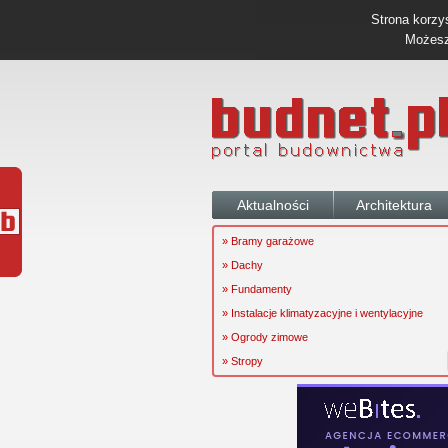
Strona korzys
Możesz 
Aktualności
Architektura
» Bramy garażowe
» Dachy
» Fundamenty
» Instalacje klimatyzacyjne i wentylacyjne
» Ogrody zimowe
» Stropy