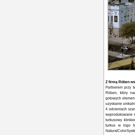
Z firmą Röben ws
Partnerem przy tw
Röben, który na
gotowych elemen
uzyskanie unikaln
4 odcieniach szar
wyprodukowane sp
turkusowy klinki
turkus w logo 
NaturalColorSy