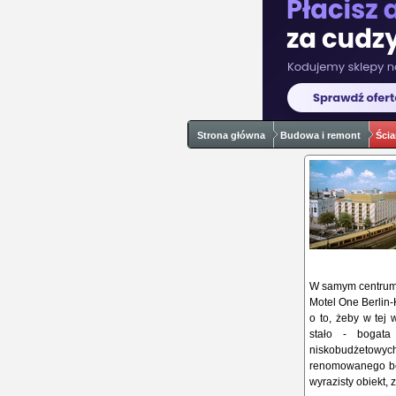
Strona główna
Budowa i remont
Ścia
W samym centrum 
Motel One Berlin-
o to, żeby w tej 
stało - bogat
niskobudżetowyc
renomowanego ber
wyrazisty obiekt,