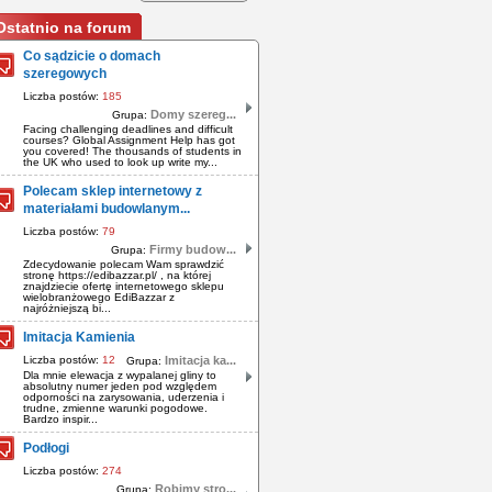
Ostatnio na forum
Co sądzicie o domach
szeregowych
Liczba postów:
185
Domy szereg...
Grupa:
Facing challenging deadlines and difficult
courses? Global Assignment Help has got
you covered! The thousands of students in
the UK who used to look up write my...
Polecam sklep internetowy z
materiałami budowlanym...
Liczba postów:
79
Firmy budow...
Grupa:
Zdecydowanie polecam Wam sprawdzić
stronę https://edibazzar.pl/ , na której
znajdziecie ofertę internetowego sklepu
wielobranżowego EdiBazzar z
najróżniejszą bi...
Imitacja Kamienia
Liczba postów:
12
Imitacja ka...
Grupa:
Dla mnie elewacja z wypalanej gliny to
absolutny numer jeden pod względem
odporności na zarysowania, uderzenia i
trudne, zmienne warunki pogodowe.
Bardzo inspir...
Podłogi
Liczba postów:
274
Robimy stro...
Grupa: