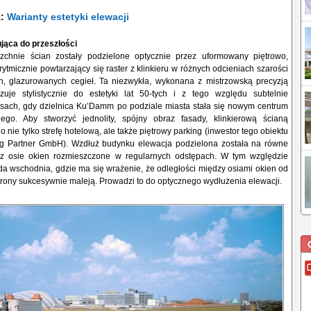
ż:
Warianty estetyki elewacji
jąca do przeszłości
zchnie ścian zostały podzielone optycznie przez uformowany piętrowo,
ytmicznie powtarzający się raster z klinkieru w różnych odcieniach szarości
h, glazurowanych cegieł. Ta niezwykła, wykonana z mistrzowską precyzją
ązuje stylistycznie do estetyki lat 50-tych i z tego względu subtelnie
sach, gdy dzielnica Ku’Damm po podziale miasta stała się nowym centrum
ego. Aby stworzyć jednolity, spójny obraz fasady, klinkierową ścianą
 nie tylko strefę hotelową, ale także piętrowy parking (inwestor tego obiektu
ing Partner GmbH). Wzdłuż budynku elewacja podzielona została na równe
ez osie okien rozmieszczone w regularnych odstępach. W tym względzie
da wschodnia, gdzie ma się wrażenie, że odległości między osiami okien od
trony sukcesywnie maleją. Prowadzi to do optycznego wydłużenia elewacji.