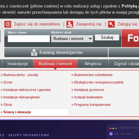
ta z ciasteczek (plików cookies) w celu realizacji usług i zgodnie z
Polityką
określić warunki przechowywania lub dostępu do tych plików w swojej przeg
Zapisz się do newslettera
|
Zarejestruj się
|
Zaloguj się
Wpisz słowo
Wybierz dział
Szukaj
Katalog deweloperów
Inwestycje
Budowa i remont
Wnętrza
Ogród i dzia
» Budowa domu - porady
» Budownictwo szkieletowe
» Drzwi
» Ekologicznie i energooszczędnie
» Instalacje elektryczne i gazowe
» Instalacje grzewcze
» Instalacje niskoprądowe
» Izolacje budowlane
» Okna
» Programy komputerowe
»
Ściany i elewacje