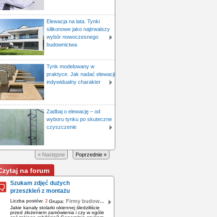
Elewacja na lata. Tynki
silikonowe jako najtrwalszy
wybór nowoczesnego
budownictwa
Tynk modelowany w
praktyce. Jak nadać elewacji
indywidualny charakter
Zadbaj o elewację – od
wyboru tynku po skuteczne
czyszczenie
« Następne
Poprzednie »
Czytaj na forum
Szukam zdjęć dużych
przeszkleń z montażu
Liczba postów:
2
Firmy budow...
Grupa:
Jakie kanały stolarki okiennej śledziliście
przed złożeniem zamówienia i czy w ogóle