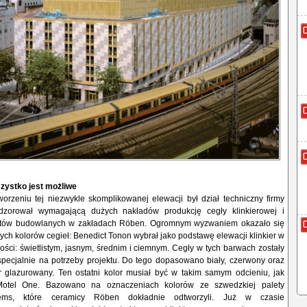
zystko jest możliwe
orzeniu tej niezwykle skomplikowanej elewacji był dział techniczny firmy
dzorował wymagającą dużych nakładów produkcję cegły klinkierowej i
tów budowlanych w zakładach Röben. Ogromnym wyzwaniem okazało się
ych kolorów cegieł: Benedict Tonon wybrał jako podstawę elewacji klinkier w
ości: świetlistym, jasnym, średnim i ciemnym. Cegły w tych barwach zostały
ecjalnie na potrzeby projektu. Do tego dopasowano biały, czerwony oraz
er glazurowany. Ten ostatni kolor musiał być w takim samym odcieniu, jak
Motel One. Bazowano na oznaczeniach kolorów ze szwedzkiej palety
stems, które ceramicy Röben dokładnie odtworzyli. Już w czasie