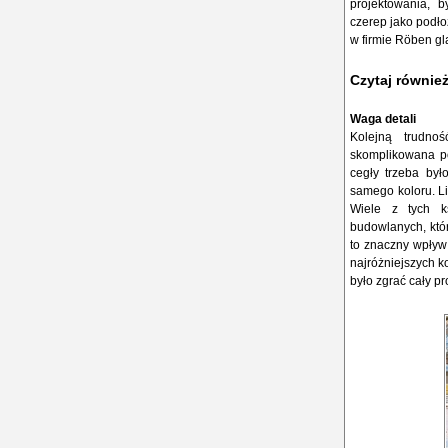
projektowania, b
czerep jako podło
w firmie Röben gl
Czytaj równie
Waga detali
Kolejną trudno
skomplikowana po
cegły trzeba był
samego koloru. L
Wiele z tych ks
budowlanych, któ
to znaczny wpływ
najróżniejszych k
było zgrać cały p