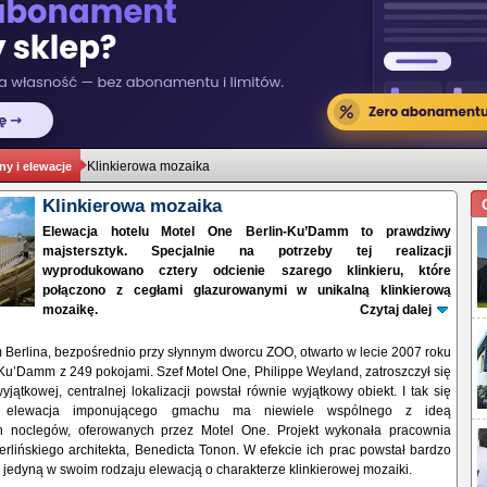
Klinkierowa mozaika
ny i elewacje
Klinkierowa mozaika
Elewacja hotelu Motel One Berlin-Ku’Damm to prawdziwy
majstersztyk. Specjalnie na potrzeby tej realizacji
wyprodukowano cztery odcienie szarego klinkieru, które
połączono z cegłami glazurowanymi w unikalną klinkierową
mozaikę.
Czytaj dalej
Berlina, bezpośrednio przy słynnym dworcu ZOO, otwarto w lecie 2007 roku
Ku’Damm z 249 pokojami. Szef Motel One, Philippe Weyland, zatroszczył się
wyjątkowej, centralnej lokalizacji powstał równie wyjątkowy obiekt. I tak się
a elewacja imponującego gmachu ma niewiele wspólnego z ideą
h noclegów, oferowanych przez Motel One. Projekt wykonała pracownia
lińskiego architekta, Benedicta Tonon. W efekcie ich prac powstał bardzo
 z jedyną w swoim rodzaju elewacją o charakterze klinkierowej mozaiki.