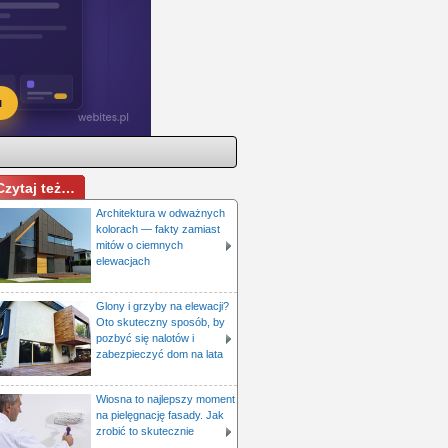
Czytaj też…
Architektura w odważnych
kolorach — fakty zamiast
mitów o ciemnych
elewacjach
Glony i grzyby na elewacji?
Oto skuteczny sposób, by
pozbyć się nalotów i
zabezpieczyć dom na lata
Wiosna to najlepszy moment
na pielęgnację fasady. Jak
zrobić to skutecznie