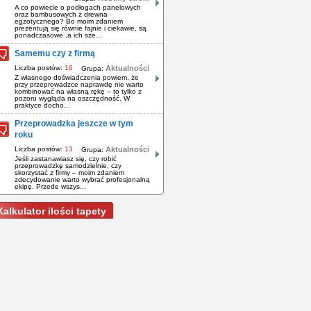
A co powiecie o podłogach panelowych
oraz bambusowych z drewna
egzotycznego? Bo moim zdaniem
prezentują się równie fajnie i ciekawie, są
ponadczasowe ,a ich sze...
Samemu czy z firmą
Liczba postów:
16
Aktualności
Grupa:
Z własnego doświadczenia powiem, że
przy przeprowadzce naprawdę nie warto
kombinować na własną rękę – to tylko z
pozoru wygląda na oszczędność. W
praktyce docho...
Przeprowadzka jeszcze w tym
roku
Liczba postów:
13
Aktualności
Grupa:
Jeśli zastanawiasz się, czy robić
przeprowadzkę samodzielnie, czy
skorzystać z firmy – moim zdaniem
zdecydowanie warto wybrać profesjonalną
ekipę. Przede wszys...
Kalkulator ilości tapety