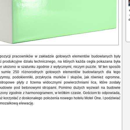
pozycji pracowników w zakładzie gotowych elementów budowlanych były
ki produkcyjne działu technicznego, na których każda cegła pokazana była
ier ułożono w szalunku zgodnie z wytycznymi, niczym puzzle. W ten sposób
 sumie 250 różnorodnych gotowych elementów budowlanych dla tego
zymsy, podokienniki, przykrycia murków i słupów, jak również ogromne,
stropowe płyty z trzema widocznymi powierzchniami lica, które zostały
udowie pod betonowymi stropami. Pomimo dużych wyzwań na budowie
ńczony zgodnie z harmonogramem, w krótkim czasie. Gościom to odpowiada,
ż korzystać z doskonałego położenia nowego hotelu Motel One. I podziwiać
 mozaikową elewację.