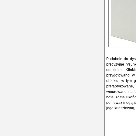
Podobnie do dys
precyzyjne rysun
oddzielnie. Klink
przygotowano w
obiektu, w tym g
prefabrykowane, 
wmurowane na b
hotel został uko
ponieważ mogą ju
jego kunsztowną,