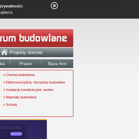
 prywatności
.
lądarce.
Projekty domów
łka
Prawo
Baza firm
» Chemia budowlana
» Elektronarzędzia, narzędzia budowlane
» Instalacje kanalizacyjne, wodne
» Materiały budowlane
» Schody