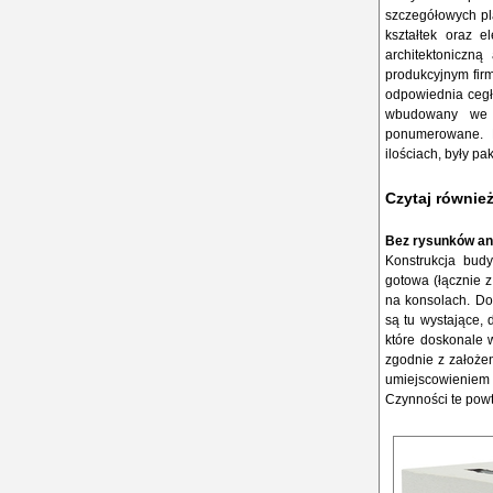
szczegółowych pl
kształtek oraz 
architektoniczn
produkcyjnym fir
odpowiednia cegł
wbudowany we w
ponumerowane. 
ilościach, były p
Czytaj równie
Bez rysunków an
Konstrukcja bud
gotowa (łącznie 
na konsolach. Do
są tu wystające,
które doskonale 
zgodnie z założen
umiejscowieniem 
Czynności te pow