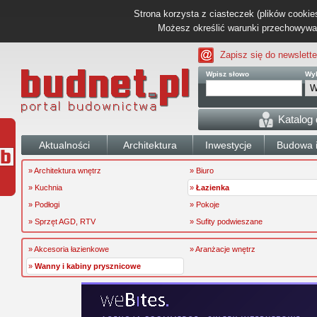
Strona korzysta z ciasteczek (plików cookies
Możesz określić warunki przechowywani
Zapisz się do newslette
Wpisz słowo
Wyb
Katalog
Aktualności
Architektura
Inwestycje
Budowa i
» Architektura wnętrz
» Biuro
» Kuchnia
»
Łazienka
» Podłogi
» Pokoje
» Sprzęt AGD, RTV
» Sufity podwieszane
» Akcesoria łazienkowe
» Aranżacje wnętrz
»
Wanny i kabiny prysznicowe