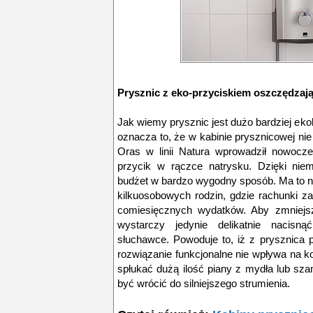
Prysznic z eko-przyciskiem oszczędza
Jak wiemy prysznic jest dużo bardziej ekol
oznacza to, że w kabinie prysznicowej ni
Oras w linii Natura wprowadził nowocze
przycik w rączce natrysku. Dzięki n
budżet w bardzo wygodny sposób. Ma to n
kilkuosobowych rodzin, gdzie rachunki 
comiesięcznych wydatków. Aby zmniejs
wystarczy jedynie delikatnie nacisną
słuchawce. Powoduje to, iż z prysznica pł
rozwiązanie funkcjonalne nie wpływa na ko
spłukać dużą ilość piany z mydła lub sz
być wrócić do silniejszego strumienia.