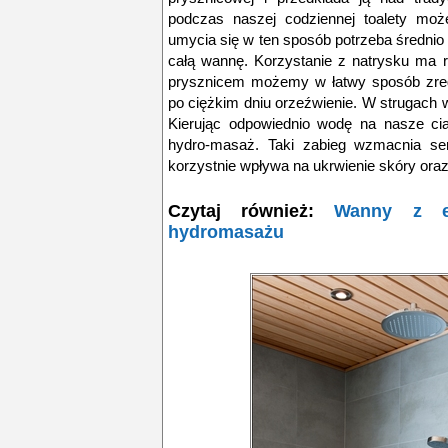
podczas naszej codziennej toalety mo
umycia się w ten sposób potrzeba średnio
całą wannę. Korzystanie z natrysku ma r
prysznicem możemy w łatwy sposób zreg
po ciężkim dniu orzeźwienie. W strugach 
Kierując odpowiednio wodę na nasze c
hydro-masaż. Taki zabieg wzmacnia ser
korzystnie wpływa na ukrwienie skóry oraz 
Czytaj również:
Wanny z el
hydromasażu