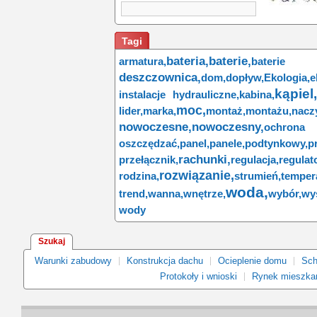
Tagi
bateria,
baterie,
armatura,
baterie
deszczownica,
dom,
dopływ,
Ekologia,
e
kąpiel,
instalacje hydrauliczne,
kabina,
moc,
lider,
marka,
montaż,
montażu,
nacz
nowoczesne,
nowoczesny,
ochron
oszczędzać,
panel,
panele,
podtynkowy,
p
rachunki,
przełącznik,
regulacja,
regulato
rozwiązanie,
rodzina,
strumień,
temper
woda,
trend,
wanna,
wnętrze,
wybór,
wy
wody
Szukaj
Warunki zabudowy
Konstrukcja dachu
Ocieplenie domu
Sch
Protokoły i wnioski
Rynek mieszka