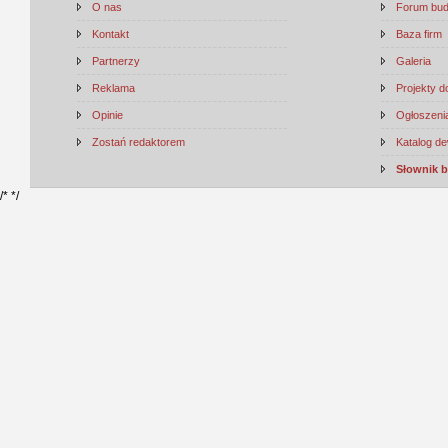
O nas
Forum bu
Kontakt
Baza firm
Partnerzy
Galeria
Reklama
Projekty 
Opinie
Ogłoszenia
Zostań redaktorem
Katalog d
Słownik 
/*
*/