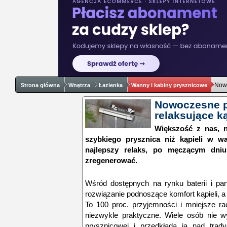
Nowo
Strona główna
Wnętrza
Łazienka
Wanny i kabiny prysznicowe
Nowoczesne p
relaksujące k
Większość z nas, n
szybkiego prysznica niż kąpieli w wa
najlepszy relaks, po męczącym dni
zregenerować.
Wśród dostępnych na rynku baterii i pa
rozwiązanie podnoszące komfort kąpieli, 
To 100 proc. przyjemności i mniejsze ra
niezwykle praktyczne. Wiele osób nie w
prysznicowej i przedkłada ją nad trad