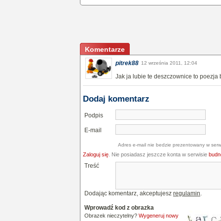
Komentarze
pitrek88
12 września 2011, 12:04
Jak ja lubie te deszczownice to poezja
Dodaj komentarz
Podpis
E-mail
Adres e-mail nie bedzie prezentowany w serw
Zaloguj się
. Nie posiadasz jeszcze konta w serwisie
budne
Treść
Dodając komentarz, akceptujesz
regulamin
.
Wprowadź kod z obrazka
Obrazek nieczytelny?
Wygeneruj nowy