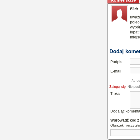
Komentarze
Piotr
uważa
polec
wybór
łopat
miejs
Dodaj kome
Podpis
E-mail
Adres
Zaloguj się
. Nie pos
Treść
Dodając komenta
Wprowadź kod z
Obrazek nieczytel