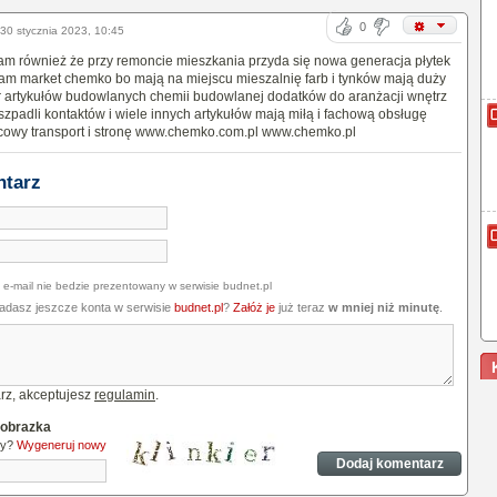
0
30 stycznia 2023, 10:45
m również że przy remoncie mieszkania przyda się nowa generacja płytek
am market chemko bo mają na miejscu mieszalnię farb i tynków mają duży
 artykułów budowlanych chemii budowlanej dodatków do aranżacji wnętrz
 szpadli kontaktów i wiele innych artykułów mają miłą i fachową obsługę
cowy transport i stronę www.chemko.com.pl www.chemko.pl
ntarz
 e-mail nie bedzie prezentowany w serwisie budnet.pl
iadasz jeszcze konta w serwisie
budnet.pl
?
Załóż je
już teraz
w mniej niż minutę
.
rz, akceptujesz
regulamin
.
 obrazka
ny?
Wygeneruj nowy