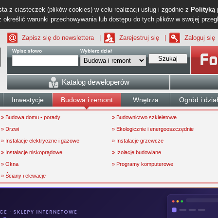
ta z ciasteczek (plików cookies) w celu realizacji usług i zgodnie z
Polityką
określić warunki przechowywania lub dostępu do tych plików w swojej przeg
Zapisz się do newslettera
|
Zarejestruj się
|
Zaloguj się
Wpisz słowo
Wybierz dział
Szukaj
Katalog deweloperów
Inwestycje
Budowa i remont
Wnętrza
Ogród i dzia
» Budowa domu - porady
» Budownictwo szkieletowe
» Drzwi
» Ekologicznie i energooszczędnie
» Instalacje elektryczne i gazowe
» Instalacje grzewcze
» Instalacje niskoprądowe
» Izolacje budowlane
» Okna
» Programy komputerowe
» Ściany i elewacje