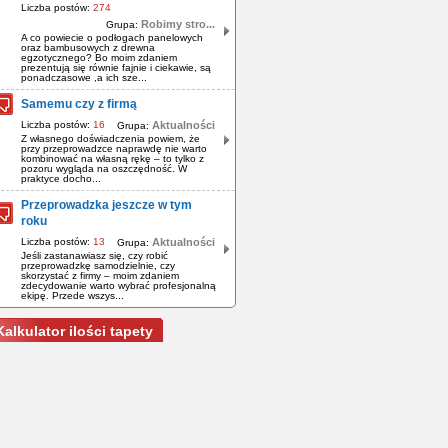
Liczba postów:
274
Robimy stro...
Grupa:
A co powiecie o podłogach panelowych
oraz bambusowych z drewna
egzotycznego? Bo moim zdaniem
prezentują się równie fajnie i ciekawie, są
ponadczasowe ,a ich sze...
Samemu czy z firmą
Liczba postów:
16
Aktualności
Grupa:
Z własnego doświadczenia powiem, że
przy przeprowadzce naprawdę nie warto
kombinować na własną rękę – to tylko z
pozoru wygląda na oszczędność. W
praktyce docho...
Przeprowadzka jeszcze w tym
roku
Liczba postów:
13
Aktualności
Grupa:
Jeśli zastanawiasz się, czy robić
przeprowadzkę samodzielnie, czy
skorzystać z firmy – moim zdaniem
zdecydowanie warto wybrać profesjonalną
ekipę. Przede wszys...
Kalkulator ilości tapety