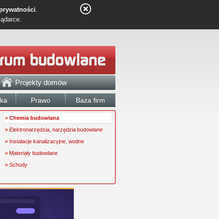
 prywatności
.
lądarce.
Projekty domów
łka
Prawo
Baza firm
»
Chemia budowlana
» Elektronarzędzia, narzędzia budowlane
» Instalacje kanalizacyjne, wodne
» Materiały budowlane
» Schody