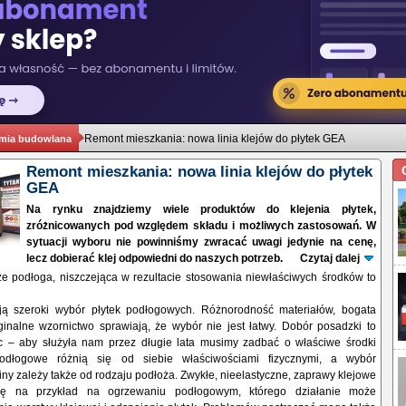
Remont mieszkania: nowa linia klejów do płytek GEA
mia budowlana
Remont mieszkania: nowa linia klejów do płytek
GEA
Na rynku znajdziemy wiele produktów do klejenia płytek,
zróżnicowanych pod względem składu i możliwych zastosowań. W
sytuacji wyboru nie powinniśmy zwracać uwagi jedynie na cenę,
lecz dobierać klej odpowiedni do naszych potrzeb.
Czytaj dalej
że podłoga, niszczejąca w rezultacie stosowania niewłaściwych środków to
ją szeroki wybór płytek podłogowych. Różnorodność materiałów, bogata
inalne wzornictwo sprawiają, że wybór nie jest łatwy. Dobór posadzki to
c – aby służyła nam przez długie lata musimy zadbać o właściwe środki
podłogowe różnią się od siebie właściwościami fizycznymi, a wybór
ny zależy także od rodzaju podłoża. Zwykłe, nieelastyczne, zaprawy klejowe
ię na przykład na ogrzewaniu podłogowym, którego działanie może