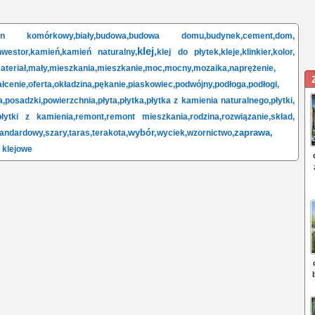
on komórkowy,
biały,
budowa,
budowa domu,
budynek,
cement,
dom,
klej,
nwestor,
kamień,
kamień naturalny,
klej do płytek,
kleje,
klinkier,
kolor,
ateriał,
mały,
mieszkania,
mieszkanie,
moc,
mocny,
mozaika,
naprężenie,
łcenie,
oferta,
okładzina,
pękanie,
piaskowiec,
podwójny,
podłoga,
podłogi,
a,
posadzki,
powierzchnia,
płyta,
płytka,
płytka z kamienia naturalnego,
płytki,
płytki z kamienia,
remont,
remont mieszkania,
rodzina,
rozwiązanie,
skład,
wybór,
zaprawa,
tandardowy,
szary,
taras,
terakota,
wyciek,
wzornictwo,
 klejowe