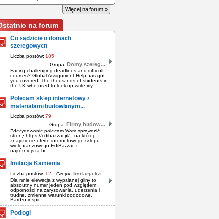
Więcej na forum »
Ostatnio na forum
Co sądzicie o domach
szeregowych
Liczba postów:
185
Domy szereg...
Grupa:
Facing challenging deadlines and difficult
courses? Global Assignment Help has got
you covered! The thousands of students in
the UK who used to look up write my...
Polecam sklep internetowy z
materiałami budowlanym...
Liczba postów:
79
Firmy budow...
Grupa:
Zdecydowanie polecam Wam sprawdzić
stronę https://edibazzar.pl/ , na której
znajdziecie ofertę internetowego sklepu
wielobranżowego EdiBazzar z
najróżniejszą bi...
Imitacja Kamienia
Liczba postów:
12
Imitacja ka...
Grupa:
Dla mnie elewacja z wypalanej gliny to
absolutny numer jeden pod względem
odporności na zarysowania, uderzenia i
trudne, zmienne warunki pogodowe.
Bardzo inspir...
Podłogi