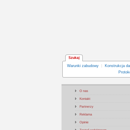
Szukaj
Warunki zabudowy
Konstrukcja d
Protoko
O nas
Kontakt
Partnerzy
Reklama
Opinie
Zostań redaktorem