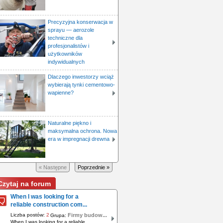
Precyzyjna konserwacja w
sprayu — aerozole
techniczne dla
profesjonalistów i
użytkowników
indywidualnych
Dlaczego inwestorzy wciąż
wybierają tynki cementowo-
wapienne?
Naturalne piękno i
maksymalna ochrona. Nowa
era w impregnacji drewna
« Następne
Poprzednie »
Czytaj na forum
When I was looking for a
reliable construction com...
Liczba postów:
2
Firmy budow...
Grupa:
When I was looking for a reliable