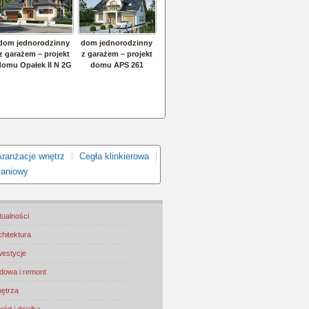
Aranżacje wnętrz
Cegła klinkierowa
kaniowy
tualności
chitektura
westycje
dowa i remont
ętrza
ród i działka