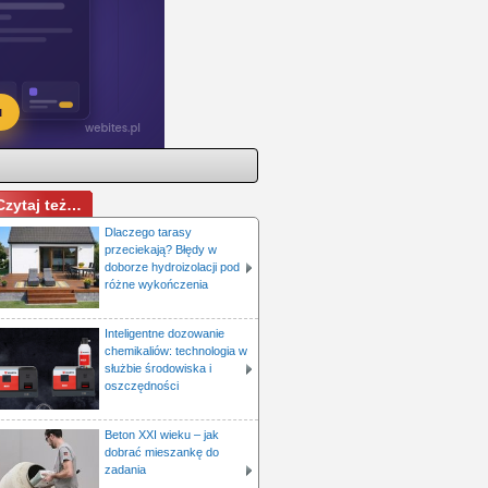
Czytaj też…
Dlaczego tarasy
przeciekają? Błędy w
doborze hydroizolacji pod
różne wykończenia
Inteligentne dozowanie
chemikaliów: technologia w
służbie środowiska i
oszczędności
Beton XXI wieku – jak
dobrać mieszankę do
zadania