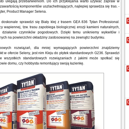
sto ulegają przebarwieniom. Do ich przyklejania warto używać zapraw w
z zawartością komponentów uszlachetniających, najlepiej sprawdza się tras. -
jter, Product Manager Selena.
doskonale sprawdzi się Biały klej z trasem GEA 836 Tytan Professional.
y wapiennej, tzw. trasu zapobiega biologicznej erozji kamieni naturalnych,
 działanie czynników pogodowych. Dzięki temu unikniemy wykwitów i
ych na powierzchni okładziny zastosowanej na zewnątrz budynku.
powych rozwiązań, dla mniej wymagających powierzchni znajdziemy
t w ofercie Seleny, jest nim Kleju do płytek standardowych G236. Sprawdzi
e wszystkich standardowych rozwiązaniach z jakimi może spotkać się
dowie domu, czy hobbysta remontujący swoją łazienkę.