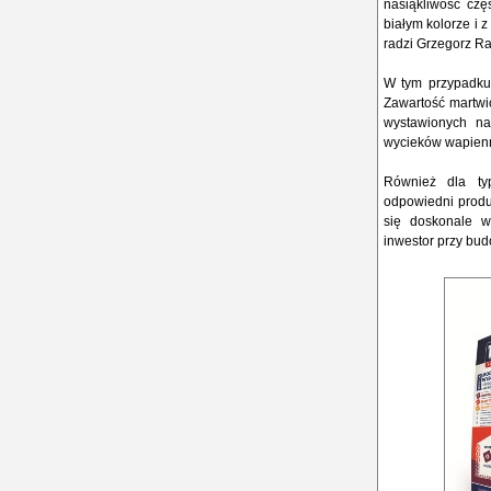
nasiąkliwość czę
białym kolorze i 
radzi Grzegorz Ra
W tym przypadku 
Zawartość martwic
wystawionych na
wycieków wapienn
Również dla ty
odpowiedni produk
się doskonale w
inwestor przy bu