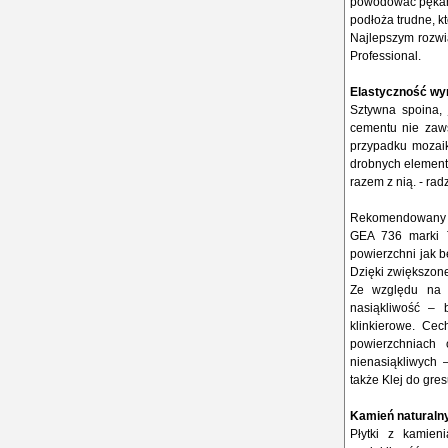
powodować pękani
podłoża trudne, k
Najlepszym rozwi
Professional.
Elastyczność w
Sztywna spoina, 
cementu nie zaws
przypadku mozaiki
drobnych element
razem z nią. - ra
Rekomendowany pr
GEA 736 marki T
powierzchni jak 
Dzięki zwiększone
Ze względu na 
nasiąkliwość – 
klinkierowe. Ce
powierzchniach
nienasiąkliwych –
także Klej do gre
Kamień naturaln
Płytki z kamie