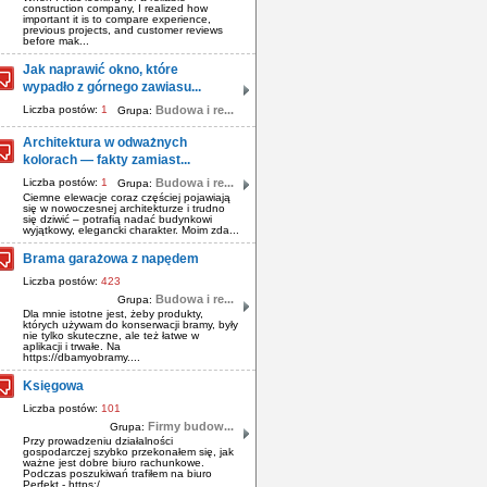
construction company, I realized how
important it is to compare experience,
previous projects, and customer reviews
before mak...
Jak naprawić okno, które
wypadło z górnego zawiasu...
Liczba postów:
1
Budowa i re...
Grupa:
Architektura w odważnych
kolorach — fakty zamiast...
Liczba postów:
1
Budowa i re...
Grupa:
Ciemne elewacje coraz częściej pojawiają
się w nowoczesnej architekturze i trudno
się dziwić – potrafią nadać budynkowi
wyjątkowy, elegancki charakter. Moim zda...
Brama garażowa z napędem
Liczba postów:
423
Budowa i re...
Grupa:
Dla mnie istotne jest, żeby produkty,
których używam do konserwacji bramy, były
nie tylko skuteczne, ale też łatwe w
aplikacji i trwałe. Na
https://dbamyobramy....
Księgowa
Liczba postów:
101
Firmy budow...
Grupa:
Przy prowadzeniu działalności
gospodarczej szybko przekonałem się, jak
ważne jest dobre biuro rachunkowe.
Podczas poszukiwań trafiłem na biuro
Perfekt - https:/...