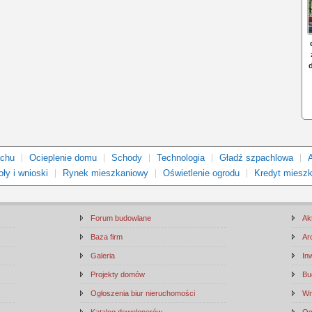
achu
Ocieplenie domu
Schody
Technologia
Gładź szpachlowa
ły i wnioski
Rynek mieszkaniowy
Oświetlenie ogrodu
Kredyt miesz
Forum budowlane
Ak
Baza firm
Ar
Galeria
In
Projekty domów
Bu
Ogłoszenia biur nieruchomości
Wn
Katalog deweloperów
Og