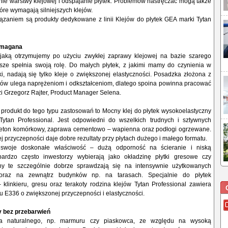
e warstwy klejowej i odspajanie płytek. Problemów nastręczać mogą także
tóre wymagają silniejszych klejów.
ązaniem są produkty dedykowane z linii Klejów do płytek GEA marki Tytan
ymagana
jaką otrzymujemy po użyciu zwykłej zaprawy klejowej na bazie szarego
ze spełnia swoją rolę. Do małych płytek, z jakimi mamy do czynienia w
, nadają się tylko kleje o zwiększonej elastyczności. Posadzka złożona z
ów ulega naprężeniom i odkształceniom, dlatego spoina powinna pracować
dzi Grzegorz Rajter, Product Manager Selena.
odukt do tego typu zastosowań to Mocny klej do płytek wysokoelastyczny
ytan Professional. Jest odpowiedni do wszelkich trudnych i sztywnych
beton komórkowy, zaprawa cementowo – wapienna oraz podłogi ogrzewane.
j przyczepności daje dobre rezultaty przy płytach dużego i małego formatu.
swoje doskonałe właściwość – dużą odporność na ścieranie i niską
bardzo często inwestorzy wybierają jako okładzinę płytki gresowe czy
chy te szczególnie dobrze sprawdzają się na intensywnie użytkowanych
 oraz na zewnątrz budynków np. na tarasach. Specjalnie do płytek
 klinkieru, gresu oraz terakoty rodzina klejów Tytan Professional zawiera
su E336 o zwiększonej przyczepności i elastyczności.
y bez przebarwień
nia naturalnego, np. marmuru czy piaskowca, ze względu na wysoką