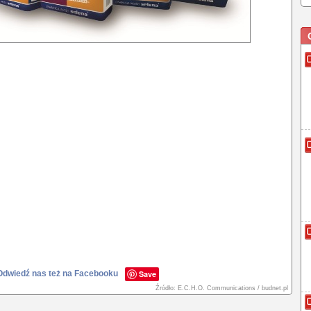
Odwiedź nas też na Facebooku
Save
Źródło: E.C.H.O. Communications / budnet.pl