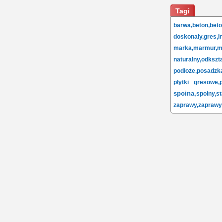
Tagi
barwa,
beton,
bet
doskonały,
gres,
i
marka,
marmur,
m
naturalny,
odkszta
podłoże,
posadzk
płytki gresowe,
spoina,
spoiny,
s
zaprawy,
zaprawy