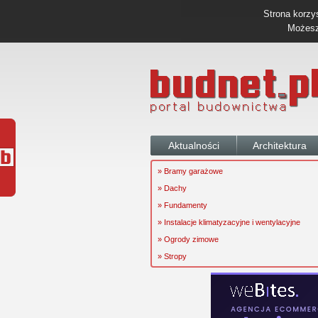
Strona korzys
Możesz 
Aktualności
Architektura
» Bramy garażowe
» Dachy
» Fundamenty
» Instalacje klimatyzacyjne i wentylacyjne
» Ogrody zimowe
» Stropy