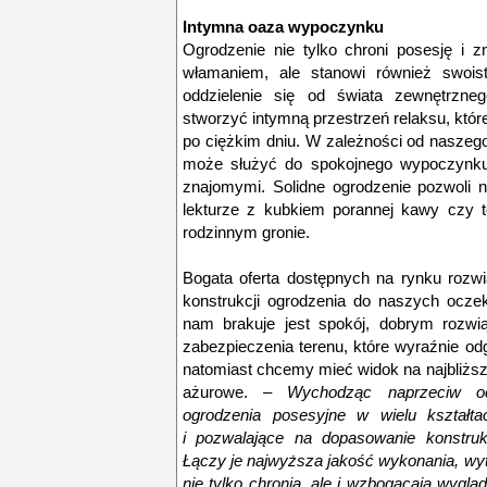
Intymna oaza wypoczynku
Ogrodzenie nie tylko chroni posesję i z
włamaniem, ale stanowi również swoist
oddzielenie się od świata zewnętrzne
stworzyć intymną przestrzeń relaksu, któ
po ciężkim dniu. W zależności od naszeg
może służyć do spokojnego wypoczynku 
znajomymi. Solidne ogrodzenie pozwoli 
lekturze z kubkiem porannej kawy czy t
rodzinnym gronie.
Bogata oferta dostępnych na rynku rozw
konstrukcji ogrodzenia do naszych oczek
nam brakuje jest spokój, dobrym rozwi
zabezpieczenia terenu, które wyraźnie od
natomiast chcemy mieć widok na najbliższ
ażurowe. –
Wychodząc naprzeciw oc
ogrodzenia posesyjne w wielu kształta
i pozwalające na dopasowanie konstrukc
Łączy je najwyższa jakość wykonania, wyt
nie tylko chronią, ale i wzbogacają wyglą