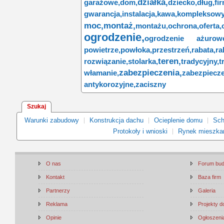
działka,
garażowe,
dom,
dziecko,
dług,
fi
gwarancja,
instalacja,
kawa,
kompleksowy
moc,
montaż,
montażu,
ochrona,
oferta,
ogrodzenie,
ogrodzenie ażurow
powietrze,
powłoka,
przestrzeń,
rabata,
ra
teren,
rozwiązanie,
stolarka,
tradycyjny,
t
zabezpieczenia,
włamanie,
zabezpiecze
antykorozyjne,
zaciszny
Szukaj
Warunki zabudowy
Konstrukcja dachu
Ocieplenie domu
Sch
Protokoły i wnioski
Rynek mieszka
O nas
Forum bu
Kontakt
Baza firm
Partnerzy
Galeria
Reklama
Projekty 
Opinie
Ogłoszenia