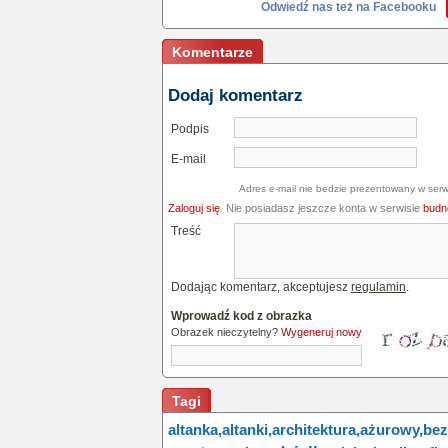
Odwiedź nas też na Facebooku
Komentarze
Dodaj komentarz
Podpis
E-mail
Adres e-mail nie bedzie prezentowany w serw
Zaloguj się
. Nie posiadasz jeszcze konta w serwisie
budne
Treść
Dodając komentarz, akceptujesz
regulamin
.
Wprowadź kod z obrazka
Obrazek nieczytelny?
Wygeneruj nowy
Tagi
altanka,
altanki,
architektura,
ażurowy,
bez