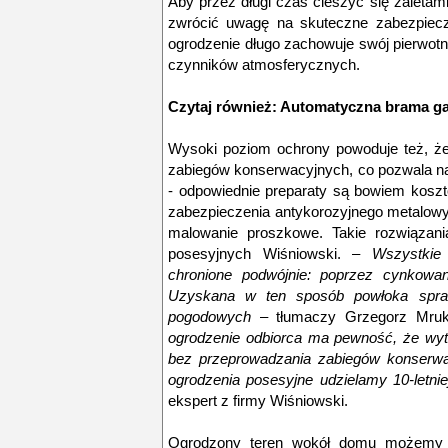
Aby przez długi czas cieszyć się zaletam
zwrócić uwagę na skuteczne zabezpiecze
ogrodzenie długo zachowuje swój pierwotny
czynników atmosferycznych.
Czytaj również:
Automatyczna brama g
Wysoki poziom ochrony powoduje też, ż
zabiegów konserwacyjnych, co pozwala na
- odpowiednie preparaty są bowiem kosz
zabezpieczenia antykorozyjnego metalowy
malowanie proszkowe. Takie rozwiązani
posesyjnych Wiśniowski. –
Wszystkie
chronione podwójnie: poprzez cynkowan
Uzyskana w ten sposób powłoka spr
pogodowych
– tłumaczy Grzegorz Mru
ogrodzenie odbiorca ma pewność, że wytr
bez przeprowadzania zabiegów konserwa
ogrodzenia posesyjne udzielamy 10-letnie
ekspert z firmy Wiśniowski.
Ogrodzony teren wokół domu możemy 