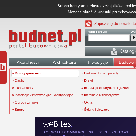
Strona korzysta z ciasteczek (plików cookies
Możesz określić warunki przechowywani
Zapisz się do newslette
Wpisz słowo
Wyb
Katalog
Aktualności
Architektura
Inwestycje
Budowa i
»
Bramy garażowe
» Budowa domu - porady
» Dachy
» Drzwi
» Fundamenty
» Instalacje elektryczne i gazowe
» Instalacje klimatyzacyjne i wentylacyjne
» Instalacje niskoprądowe
» Ogrody zimowe
» Okna
» Stropy
» Ściany i elewacje